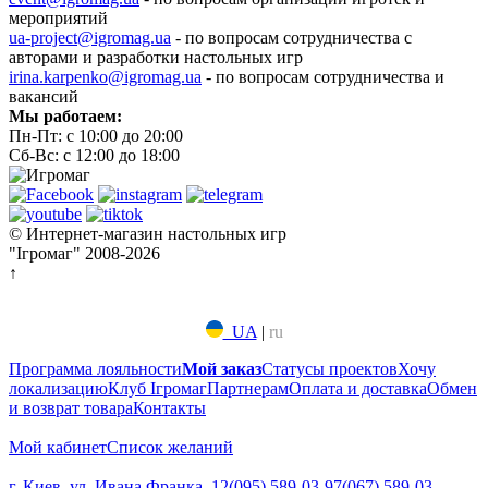
мероприятий
ua-project@igromag.ua
- по вопросам сотрудничества с
авторами и разработки настольных игр
irina.karpenko@igromag.ua
- по вопросам сотрудничества и
вакансий
Мы работаем:
Пн-Пт: с 10:00 до 20:00
Сб-Вс: с 12:00 до 18:00
© Интернет-магазин настольных игр
"Ігромаг" 2008-2026
↑
UA
|
ru
Программа лояльности
Мой заказ
Статусы проектов
Хочу
локализацию
Клуб Ігромаг
Партнерам
Оплата и доставка
Обмен
и возврат товара
Контакты
Мой кабинет
Список желаний
г. Киев, ул. Ивана Франка, 12
(095) 589-03-97
(067) 589-03-