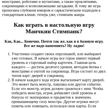
монстрами, роботами и мутантами, а также проклятиями,
сокровищами и всевозможными загадками. К тому же игра
пронизана глубоким юмором и саркастическим подходом к
стандартным клише, теперь уже, стимпанк жанра.
Как играть в настольную игру
Манчкин Стимпанк?
Как, Как... Конечно. Почти так же, как и в базовую игру.
Все же надо напомнить? Ну ладно!
Участники создают своих персонажей, или выбирают
уже готовых. В начале игры все герои имеют первый
уровень и стартовый набор карточек. Главная цель
каждого — достичь десятого уровня, методом битвы с
монстрами и охотой на сокровища. Игра состоит из двух
типов карт: дверей и сокровищ.
В начале каждого хода игрок вытаскивает карту дверей.
Это может быть монстр, ловушка или другое событие.
Если это монстр, игрок должен сразиться с ним. Чтобы
победить монстра, игрок добавляет свой уровень и
бонусы от экипировки и предметов к значению,
превышающему силу монстра. Другие игроки могут
помочь или помешать, используя свои карты. Если