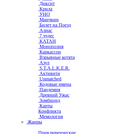
Диксит
Крила
УНО
Манчкин
Билет на Поезд
Алиас
7 чудес
КАТАН
Монополия
Каркассон
Взрывные котята
Азул
S.T.A.L.K.E.R.
Активити
Unmatched
Кодовые имена
Пандемия
Древний Ужас
Зомбицид
Карты
Конфликта
Мемология
Жанры
Приключенческие