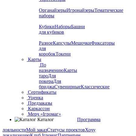
Органайзеры
Игронайзеры
Тематические
наборы
Кубики
Наборы
Башни
для кубиков
Разное
Капсулы
Мешочки
Фиксаторы
для
коробок
Токени
Карты
По
назначению
Карты
таро
Для
покера
Для
бриджа
Сувенирные
Классические
Сертификаты
Уценка
Предзаказы
Каркассон
Мерч «Ігромаг»
Каталог
Программа
лояльности
Мой заказ
Статусы проектов
Хочу
локализацию
Клуб Ігромаг
Партнерам