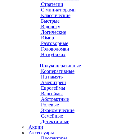
Стратегии
С миниатюрами
Классические
Быстрые
В дорогу
Логические
Юмор
Разговорные
Головоломки
На кубиках
Полукоперативные
Кооперативные
На память
Америтреш
Еврогеймы
Варгеймы
Абстрактные
Ролевые
Экономические
Семейные
Детективные
Акции
Аксессуары
Протекторы