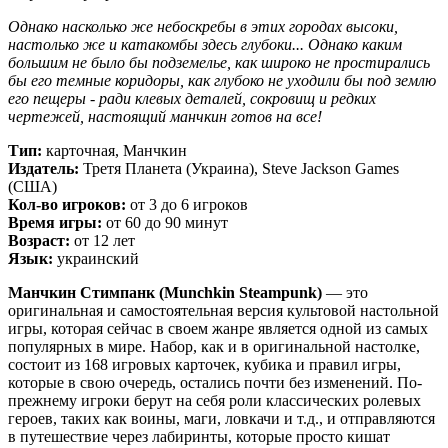
Однако насколько же небоскребы в этих городах высоки,
настолько же и катакомбы здесь глубоки... Однако каким
большим не было бы подземелье, как широко не простирались
бы его темные коридоры, как глубоко не уходили бы под землю
его пещеры - ради клевых деталей, сокровищ и редких
чертежей, настоящий манчкин готов на все!
Тип:
карточная, Манчкин
Издатель:
Третя Планета (Украина), Steve Jackson Games
(США)
Кол-во игроков:
от 3 до 6 игроков
Время игры:
от 60 до 90 минут
Возраст:
от 12 лет
Язык:
украинский
Манчкин Стимпанк (Munchkin Steampunk)
— это
оригинальная и самостоятельная версия культовой настольной
игры, которая сейчас в своем жанре является одной из самых
популярных в мире. Набор, как и в оригинальной настолке,
состоит из 168 игровых карточек, кубика и правил игры,
которые в свою очередь, остались почти без изменений. По-
прежнему игроки берут на себя роли классических ролевых
героев, таких как воины, маги, ловкачи и т.д., и отправляются
в путешествие через лабиринты, которые просто кишат