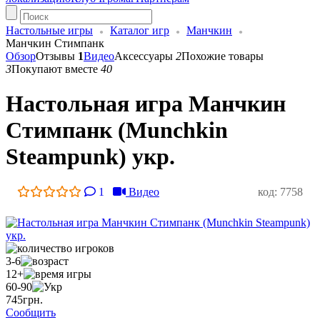
Настольные игры
Каталог игр
Манчкин
Манчкин Стимпанк
Обзор
Отзывы
1
Видео
Аксессуары
2
Похожие товары
3
Покупают вместе
40
Настольная игра Манчкин
Стимпанк (Munchkin
Steampunk) укр.
1
Видео
код: 7758
3-6
12+
60-90
745
грн.
Сообщить