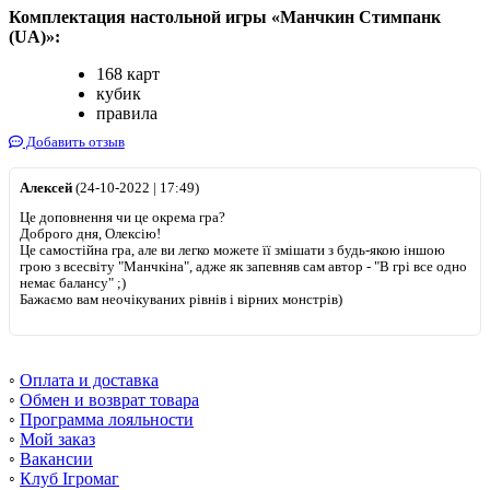
Комплектация настольной игры «Манчкин Стимпанк
(UA)»:
168 карт
кубик
правила
Добавить отзыв
Алексей
(24-10-2022 | 17:49)
Це доповнення чи це окрема гра?
Доброго дня, Олексію!
Це самостійна гра, але ви легко можете її змішати з будь-якою іншою
грою з всесвіту "Манчкіна", адже як запевняв сам автор - "В грі все одно
немає балансу" ;)
Бажаємо вам неочікуваних рівнів і вірних монстрів)
◦
Оплата и доставка
◦
Обмен и возврат товара
◦
Программа лояльности
◦
Мой заказ
◦
Вакансии
◦
Клуб Ігромаг