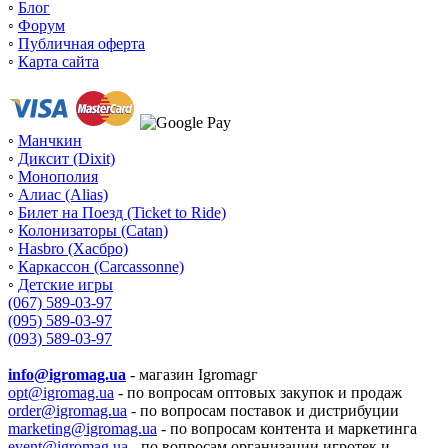
◦
Блог
◦
Форум
◦
Публичная оферта
◦
Карта сайта
◦
Манчкин
◦
Диксит (Dixit)
◦
Монополия
◦
Алиас (Alias)
◦
Билет на Поезд (Ticket to Ride)
◦
Колонизаторы (Catan)
◦
Hasbro (Хасбро)
◦
Каркассон (Carcassonne)
◦
Детские игры
(067) 589-03-97
(095) 589-03-97
(093) 589-03-97
info@igromag.ua
- магазин Igromagг
opt@igromag.ua
- по вопросам оптовых закупок и продаж
order@igromag.ua
- по вопросам поставок и дистрибуции
marketing@igromag.ua
- по вопросам контента и маркетинга
event@igromag.ua
- по вопросам организации игротек и