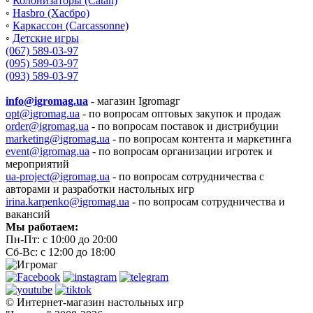
◦
Колонизаторы (Catan)
◦
Hasbro (Хасбро)
◦
Каркассон (Carcassonne)
◦
Детские игры
(067) 589-03-97
(095) 589-03-97
(093) 589-03-97
info@igromag.ua
- магазин Igromagг
opt@igromag.ua
- по вопросам оптовых закупок и продаж
order@igromag.ua
- по вопросам поставок и дистрибуции
marketing@igromag.ua
- по вопросам контента и маркетинга
event@igromag.ua
- по вопросам организации игротек и
мероприятий
ua-project@igromag.ua
- по вопросам сотрудничества с
авторами и разработки настольных игр
irina.karpenko@igromag.ua
- по вопросам сотрудничества и
вакансий
Мы работаем:
Пн-Пт: с 10:00 до 20:00
Сб-Вс: с 12:00 до 18:00
© Интернет-магазин настольных игр