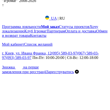
"Ігромаг" 2008-2026
↑
UA
|
RU
Программа лояльности
Мой заказ
Статусы проектов
Хочу
локализацию
Клуб Ігромаг
Партнерам
Оплата и доставка
Обмен
и возврат товара
Контакты
Мой кабинет
Список желаний
г. Киев, ул. Ивана Франка, 12
(095) 589-03-97
(067) 589-03-
97
(093) 589-03-97
Пн-Пт: 10:00-20:00 | Сб-Вс: 12:00-18:00
7%
Знижка
на перше
замовлення при реєстрації
Зареєструватись