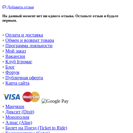
Добавить отзыв
На данный момент нет ни одного отзыва. Оставьте отзыв и будьте
первым.
◦
Оплата и доставка
◦
Обмен и возврат товара
◦
Программа лояльности
◦
Мой заказ
◦
Вакансии
◦
Клуб Ігромаг
◦
Блог
◦
Форум
◦
Публичная оферта
◦
Карта сайта
◦
Манчкин
◦
Диксит (Dixit)
◦
Монополия
◦
Алиас (Alias)
◦
Билет на Поезд (Ticket to Ride)