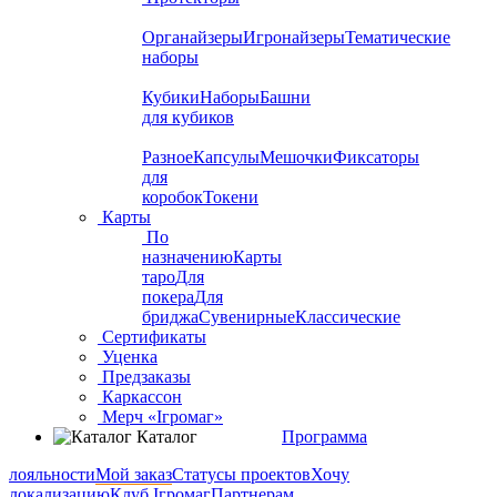
Органайзеры
Игронайзеры
Тематические
наборы
Кубики
Наборы
Башни
для кубиков
Разное
Капсулы
Мешочки
Фиксаторы
для
коробок
Токени
Карты
По
назначению
Карты
таро
Для
покера
Для
бриджа
Сувенирные
Классические
Сертификаты
Уценка
Предзаказы
Каркассон
Мерч «Ігромаг»
Каталог
Программа
лояльности
Мой заказ
Статусы проектов
Хочу
локализацию
Клуб Ігромаг
Партнерам