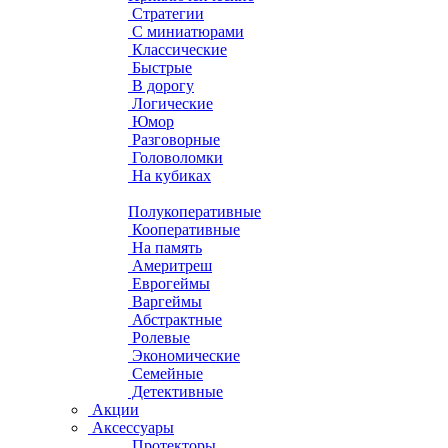
Стратегии
С миниатюрами
Классические
Быстрые
В дорогу
Логические
Юмор
Разговорные
Головоломки
На кубиках
Полукоперативные
Кооперативные
На память
Америтреш
Еврогеймы
Варгеймы
Абстрактные
Ролевые
Экономические
Семейные
Детективные
Акции
Аксессуары
Протекторы