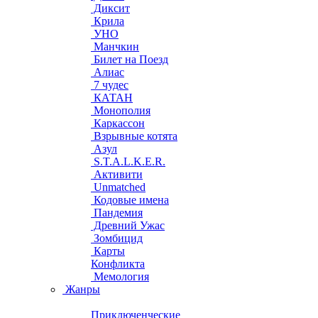
Диксит
Крила
УНО
Манчкин
Билет на Поезд
Алиас
7 чудес
КАТАН
Монополия
Каркассон
Взрывные котята
Азул
S.T.A.L.K.E.R.
Активити
Unmatched
Кодовые имена
Пандемия
Древний Ужас
Зомбицид
Карты
Конфликта
Мемология
Жанры
Приключенческие