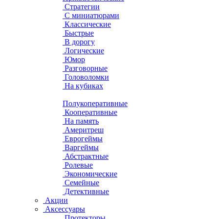
Стратегии
С миниатюрами
Классические
Быстрые
В дорогу
Логические
Юмор
Разговорные
Головоломки
На кубиках
Полукоперативные
Кооперативные
На память
Америтреш
Еврогеймы
Варгеймы
Абстрактные
Ролевые
Экономические
Семейные
Детективные
Акции
Аксессуары
Протекторы