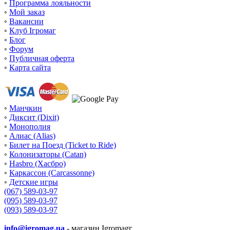
◦
Программа лояльности
◦
Мой заказ
◦
Вакансии
◦
Клуб Ігромаг
◦
Блог
◦
Форум
◦
Публичная оферта
◦
Карта сайта
◦
Манчкин
◦
Диксит (Dixit)
◦
Монополия
◦
Алиас (Alias)
◦
Билет на Поезд (Ticket to Ride)
◦
Колонизаторы (Catan)
◦
Hasbro (Хасбро)
◦
Каркассон (Carcassonne)
◦
Детские игры
(067) 589-03-97
(095) 589-03-97
(093) 589-03-97
info@igromag.ua
- магазин Igromagг