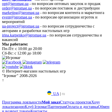
opt@igromag.ua
- по вопросам оптовых закупок и продаж
order@igromag.ua
- по вопросам поставок и дистрибуции
marketing@igromag.ua
- по вопросам контента и маркетинга
event@igromag.ua
- по вопросам организации игротек и
мероприятий
ua-project@igromag.ua
- по вопросам сотрудничества с
авторами и разработки настольных игр
irina.karpenko@igromag.ua
- по вопросам сотрудничества и
вакансий
Мы работаем:
Пн-Пт: с 10:00 до 20:00
Сб-Вс: с 12:00 до 18:00
© Интернет-магазин настольных игр
"Ігромаг" 2008-2026
↑
UA
|
ru
Программа лояльности
Мой заказ
Статусы проектов
Хочу
локализацию
Клуб Ігромаг
Партнерам
Оплата и доставка
Обмен
и возврат товара
Контакты