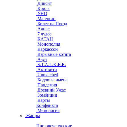
Диксит
Крила
УНО
Манчкин
Билет на Поезд
Алиас
7 чудес
КАТАН
Монополия
Каркассон
Взрывные котята
Азул
S.T.A.L.K.E.R.
Активити
Unmatched
Кодовые имена
Пандемия
Древний Ужас
Зомбицид
Карты
Конфликта
Мемология
Жанры
Приключенческие