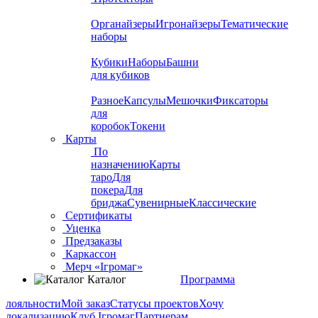
Органайзеры
Игронайзеры
Тематические
наборы
Кубики
Наборы
Башни
для кубиков
Разное
Капсулы
Мешочки
Фиксаторы
для
коробок
Токени
Карты
По
назначению
Карты
таро
Для
покера
Для
бриджа
Сувенирные
Классические
Сертификаты
Уценка
Предзаказы
Каркассон
Мерч «Ігромаг»
Каталог
Программа
лояльности
Мой заказ
Статусы проектов
Хочу
локализацию
Клуб Ігромаг
Партнерам