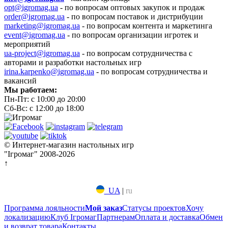
opt@igromag.ua
- по вопросам оптовых закупок и продаж
order@igromag.ua
- по вопросам поставок и дистрибуции
marketing@igromag.ua
- по вопросам контента и маркетинга
event@igromag.ua
- по вопросам организации игротек и
мероприятий
ua-project@igromag.ua
- по вопросам сотрудничества с
авторами и разработки настольных игр
irina.karpenko@igromag.ua
- по вопросам сотрудничества и
вакансий
Мы работаем:
Пн-Пт: с 10:00 до 20:00
Сб-Вс: с 12:00 до 18:00
© Интернет-магазин настольных игр
"Ігромаг" 2008-2026
↑
UA
|
ru
Программа лояльности
Мой заказ
Статусы проектов
Хочу
локализацию
Клуб Ігромаг
Партнерам
Оплата и доставка
Обмен
и возврат товара
Контакты