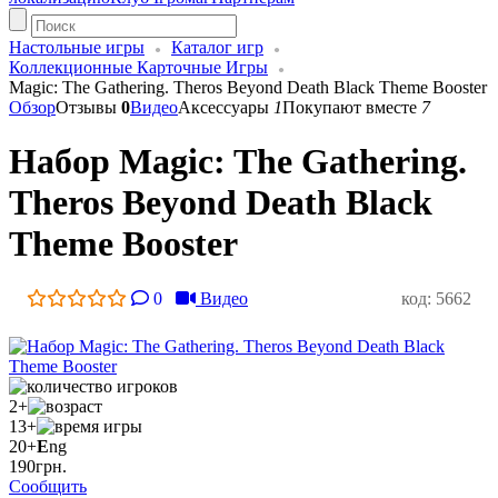
Настольные игры
Каталог игр
Коллекционные Карточные Игры
Magic: The Gathering. Theros Beyond Death Black Theme Booster
Обзор
Отзывы
0
Видео
Аксессуары
1
Покупают вместе
7
Набор Magic: The Gathering.
Theros Beyond Death Black
Theme Booster
0
Видео
код: 5662
2+
13+
20+
E
ng
190
грн.
Сообщить