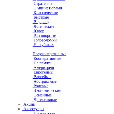
Стратегии
С миниатюрами
Классические
Быстрые
В дорогу
Логические
Юмор
Разговорные
Головоломки
На кубиках
Полукоперативные
Кооперативные
На память
Америтреш
Еврогеймы
Варгеймы
Абстрактные
Ролевые
Экономические
Семейные
Детективные
Акции
Аксессуары
Протекторы