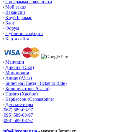
◦
Программа лояльности
◦
Мой заказ
◦
Вакансии
◦
Клуб Ігромаг
◦
Блог
◦
Форум
◦
Публичная оферта
◦
Карта сайта
◦
Манчкин
◦
Диксит (Dixit)
◦
Монополия
◦
Алиас (Alias)
◦
Билет на Поезд (Ticket to Ride)
◦
Колонизаторы (Catan)
◦
Hasbro (Хасбро)
◦
Каркассон (Carcassonne)
◦
Детские игры
(067) 589-03-97
(095) 589-03-97
(093) 589-03-97
info@igromag.ua
- магазин Igromagг