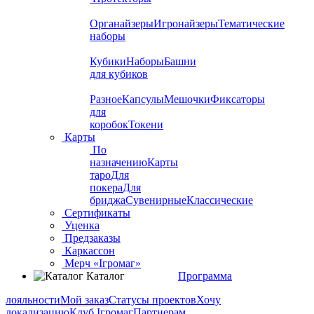
Органайзеры
Игронайзеры
Тематические
наборы
Кубики
Наборы
Башни
для кубиков
Разное
Капсулы
Мешочки
Фиксаторы
для
коробок
Токени
Карты
По
назначению
Карты
таро
Для
покера
Для
бриджа
Сувенирные
Классические
Сертификаты
Уценка
Предзаказы
Каркассон
Мерч «Ігромаг»
Каталог
Программа
лояльности
Мой заказ
Статусы проектов
Хочу
локализацию
Клуб Ігромаг
Партнерам