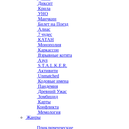
Диксит
Крила
УНО
Манчкин
Билет на Поезд
Алиас
7 чудес
КАТАН
Монополия
Каркассон
Взрывные котята
Азул
S.T.A.L.K.E.R.
Активити
Unmatched
Кодовые имена
Пандемия
Древний Ужас
Зомбицид
Карты
Конфликта
Мемология
Жанры
Приключенческие