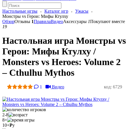
Настольные игры
Каталог игр
Ужасы
Монстры vs Герои: Мифы Ктулху
Обзор
Отзывы
1
Правила
Видео
Аксессуары
1
Покупают вместе
19
Настольная игра Монстры vs
Герои: Мифы Ктулху /
Monsters vs Heroes: Volume 2
– Cthulhu Mythos
1
Видео
код: 6729
2-8
8+
10+
Р
у