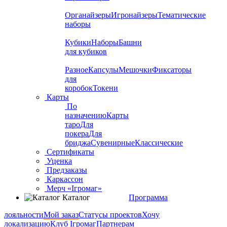
Органайзеры
Игронайзеры
Тематические
наборы
Кубики
Наборы
Башни
для кубиков
Разное
Капсулы
Мешочки
Фиксаторы
для
коробок
Токени
Карты
По
назначению
Карты
таро
Для
покера
Для
бриджа
Сувенирные
Классические
Сертификаты
Уценка
Предзаказы
Каркассон
Мерч «Ігромаг»
Каталог
Программа
лояльности
Мой заказ
Статусы проектов
Хочу
локализацию
Клуб Ігромаг
Партнерам