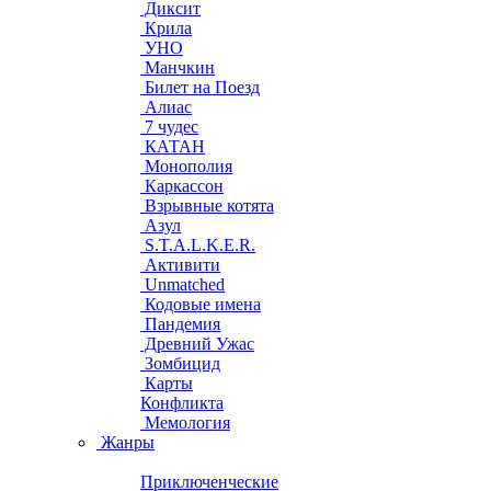
Диксит
Крила
УНО
Манчкин
Билет на Поезд
Алиас
7 чудес
КАТАН
Монополия
Каркассон
Взрывные котята
Азул
S.T.A.L.K.E.R.
Активити
Unmatched
Кодовые имена
Пандемия
Древний Ужас
Зомбицид
Карты
Конфликта
Мемология
Жанры
Приключенческие