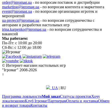
order@igromag.ua
- по вопросам поставок и дистрибуции
marketing@igromag.ua
- по вопросам контента и маркетинга
event@igromag.ua
- по вопросам организации игротек и
мероприятий
ua-project@igromag.ua
- по вопросам сотрудничества с
авторами и разработки настольных игр
irina.karpenko@igromag.ua
- по вопросам сотрудничества и
вакансий
Мы работаем:
Пн-Пт: с 10:00 до 20:00
Сб-Вс: с 12:00 до 18:00
© Интернет-магазин настольных игр
"Ігромаг" 2008-2026
↑
UA
|
RU
Программа лояльности
Мой заказ
Статусы проектов
Хочу
локализацию
Клуб Ігромаг
Партнерам
Оплата и доставка
Обмен
и возврат товара
Контакты