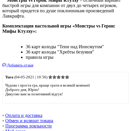
Монстры vs Герои. Мифы Ктулху
– отличный вариант
быстрой игры для компании от двух до четырех игроков,
который придется по душе поклонникам произведений
Лавкрафта.
Комплектация настольной игры «Монстры vs Герои:
Мифы Ктулху»:
36 карт колоды "Тени над Иннсмутом"
36 карт колоды "Хребты безумия"
правила игры
Добавить отзыв
Yura
(04-05-2021 | 10:56)
Чудова і проста гра, краще грати в великій компанії
Доброго дня, Юрію!
Дякуємо вам за позитивний відгук!
◦
Оплата и доставка
◦
Обмен и возврат товара
◦
Программа лояльности