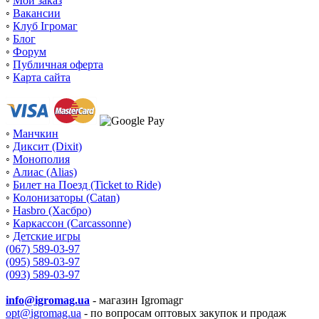
◦
Мой заказ
◦
Вакансии
◦
Клуб Ігромаг
◦
Блог
◦
Форум
◦
Публичная оферта
◦
Карта сайта
◦
Манчкин
◦
Диксит (Dixit)
◦
Монополия
◦
Алиас (Alias)
◦
Билет на Поезд (Ticket to Ride)
◦
Колонизаторы (Catan)
◦
Hasbro (Хасбро)
◦
Каркассон (Carcassonne)
◦
Детские игры
(067) 589-03-97
(095) 589-03-97
(093) 589-03-97
info@igromag.ua
- магазин Igromagг
opt@igromag.ua
- по вопросам оптовых закупок и продаж