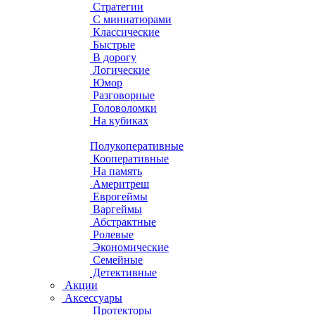
Стратегии
С миниатюрами
Классические
Быстрые
В дорогу
Логические
Юмор
Разговорные
Головоломки
На кубиках
Полукоперативные
Кооперативные
На память
Америтреш
Еврогеймы
Варгеймы
Абстрактные
Ролевые
Экономические
Семейные
Детективные
Акции
Аксессуары
Протекторы