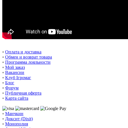
◦
Оплата и доставка
◦
Обмен и возврат товара
◦
Программа лояльности
◦
Мой заказ
◦
Вакансии
◦
Клуб Ігромаг
◦
Блог
◦
Форум
◦
Публичная оферта
◦
Карта сайта
◦
Манчкин
◦
Диксит (Dixit)
◦
Монополия