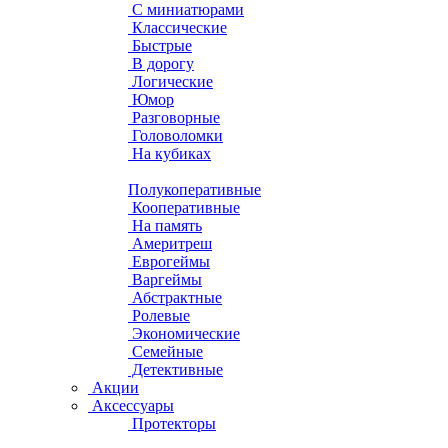
С миниатюрами
Классические
Быстрые
В дорогу
Логические
Юмор
Разговорные
Головоломки
На кубиках
Полукоперативные
Кооперативные
На память
Америтреш
Еврогеймы
Варгеймы
Абстрактные
Ролевые
Экономические
Семейные
Детективные
Акции
Аксессуары
Протекторы