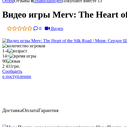
Обзор
Отзывы
0
Правила
Видео
Покупают вместе
13
Видео игры Merv: The Heart o
0
Видео
1-4
14+
90
2 411
грн.
Сообщить
о поступлении
Доставка
Оплата
Гарантия