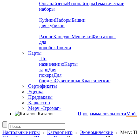
Органайзеры
Игронайзеры
Тематические
наборы
Кубики
Наборы
Башни
для кубиков
Разное
Капсулы
Мешочки
Фиксаторы
для
коробок
Токени
Карты
По
назначению
Карты
таро
Для
покера
Для
бриджа
Сувенирные
Классические
Сертификаты
Уценка
Предзаказы
Каркассон
Мерч «Ігромаг»
Каталог
Программа лояльности
Мой 
Настольные игры
Каталог игр
Экономические
Merv: Th