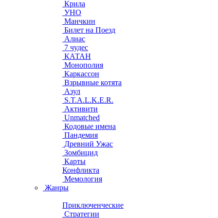
Крила
УНО
Манчкин
Билет на Поезд
Алиас
7 чудес
КАТАН
Монополия
Каркассон
Взрывные котята
Азул
S.T.A.L.K.E.R.
Активити
Unmatched
Кодовые имена
Пандемия
Древний Ужас
Зомбицид
Карты
Конфликта
Мемология
Жанры
Приключенческие
Стратегии