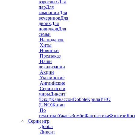
взрослых
Для
пар
Для
компании
Для
вечеринок
Для
двоих
Для
новичков
Для
семьи
На подарок
Хиты
Новинки
Предзаказ
Наши
локализации
Акции
Украинские
Английские
Серии игр и
миры
Диксит
(Dixit)
Каркассон
Dobble
Крила
УНО
(UNO)
Катан
По
тематики
Ужасы
Зомби
Фантастика
Фэнтези
Кос
Серии игр
Доббл
Диксит