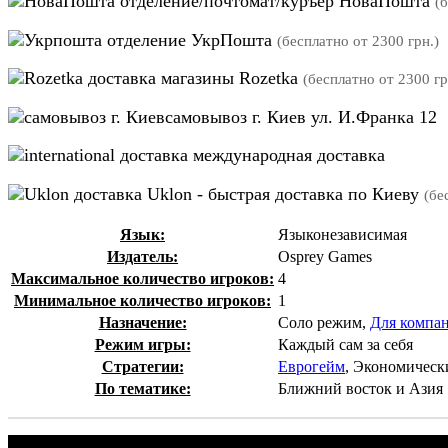
отделение/почтомат/куръер НоваПошта
(
отделение УкрПошта
(бесплатно от 2300 грн.)
магазины Rozetka
(бесплатно от 2300 гр
самовывоз г. Киев ул. И.Франка 12
международная доставка
Uklon - быстрая доставка по Киеву
(бе
Язык:
Языконезависимая
Издатель:
Osprey Games
Максимальное количество игроков:
4
Минимальное количество игроков:
1
Назначение:
Соло режим,
Для компа
Режим игры:
Каждый сам за себя
Стратегии:
Еврогейм
, Экономическ
По тематике:
Ближний восток и Азия