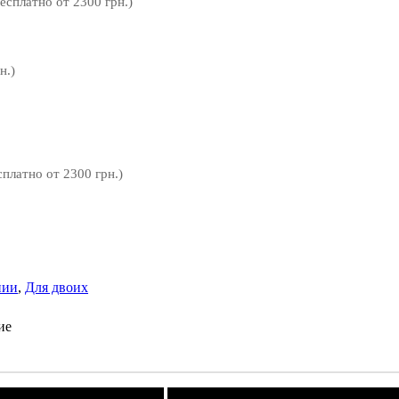
бесплатно от 2300 грн.)
н.)
сплатно от 2300 грн.)
нии
,
Для двоих
ие