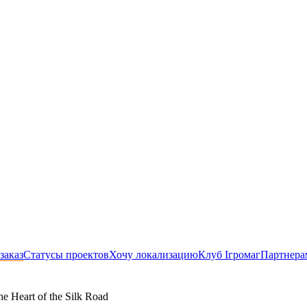
заказ
Статусы проектов
Хочу локализацию
Клуб Ігромаг
Партнера
e Heart of the Silk Road