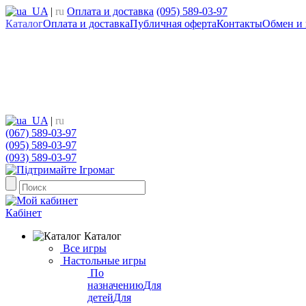
UA
|
ru
Оплата и доставка
(095) 589-03-97
Каталог
Оплата и доставка
Публичная оферта
Контакты
Обмен и 
UA
|
ru
(067) 589-03-97
(095) 589-03-97
(093) 589-03-97
Кабінет
Каталог
Все игры
Настольные игры
По
назначению
Для
детей
Для