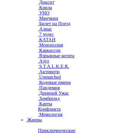
Диксит
Крила
УНО
Манчкин
Билет на Поезд
Алиас
7 чудес
КАТАН
Монополия
Каркассон
Взрывные котята
Азул
S.T.A.L.K.E.R.
Активити
Unmatched
Кодовые имена
Пандемия
Древний Ужас
Зомбицид
Карты
Конфликта
Мемология
Жанры
Приключенческие