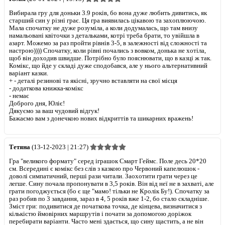
Вибирала гру для доньки 3.9 років, бо вона дуже любить дивитись, як
старший син у різні грає. Ця гра виявилась цікавою та захоплюючою.
Мала спочатку не дуже розуміла, а коли додумалась, що там внизу
намальовані квіточки з детальками, котрі треба брати, то увійшла в
азарт. Можемо за раз пройти рівнів 3-5, в залежності від сложності та
настрою)))) Спочатку, коли рівні почались з вовком, донька не хотіла,
щоб він доходив швидше. Потрібно було пояснювати, що в казці ж так.
Комікс, що йде у складі дуже сподобався, але у нього альтернативний
варіант казки.
+
- деталі резинові та якісні, зручно вставляти на свої місця
- додаткова книжка-комікс
-
немає
Доброго дня, Юліє!
Дякуємо за ваш чудовий відгук!
Бажаємо вам з донечкою нових відкриттів та шикарних вражень!
Тетяна
(13-12-2023 | 21:27)
Гра "великого формату" серед іграшок Смарт Геймс. Поле десь 20*20
см. Всередині є комікс без слів з казкою про Червоний капелюшок -
доволі симпатичний, перші рази читали. Заохотити грати через це
легше. Сину почала пропонувати в 3,5 років. Він від неї не в захваті, але
грати погоджується (бо є ще "мамо! тільки не Кролік Бу!). Спочатку за
раз робив по 3 завдання, зараз в 4, 5 років вже 1-2, бо стало складніше.
Зміст гри: подивитися де початкова точка, де кінцева, визначитися з
кількістю ймовірних маршрутів і почати за допомогою доріжок
перебирати варіанти. Часто мені здається, що сину щастить, а не він