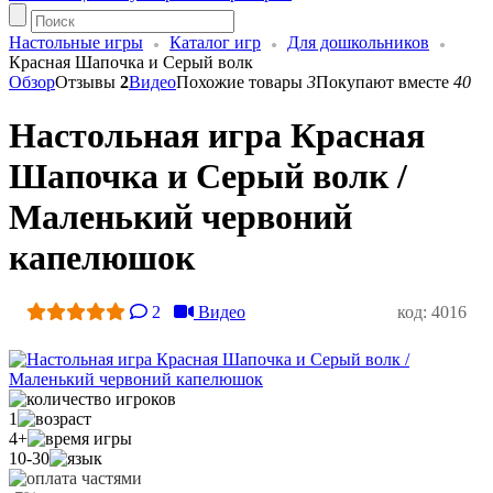
Настольные игры
Каталог игр
Для дошкольников
Красная Шапочка и Серый волк
Обзор
Отзывы
2
Видео
Похожие товары
3
Покупают вместе
40
Настольная игра Красная
Шапочка и Серый волк /
Маленький червоний
капелюшок
2
Видео
код: 4016
1
4+
10-30