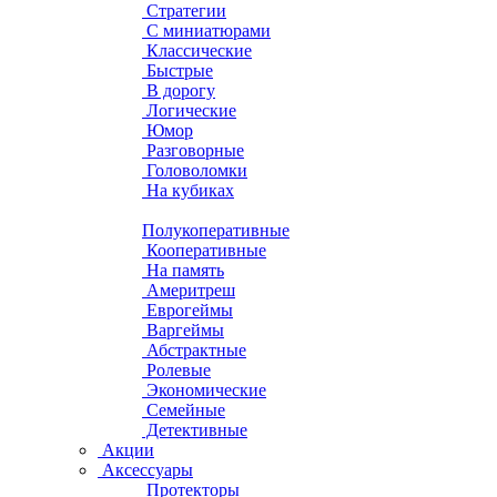
Стратегии
С миниатюрами
Классические
Быстрые
В дорогу
Логические
Юмор
Разговорные
Головоломки
На кубиках
Полукоперативные
Кооперативные
На память
Америтреш
Еврогеймы
Варгеймы
Абстрактные
Ролевые
Экономические
Семейные
Детективные
Акции
Аксессуары
Протекторы