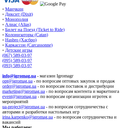
◦
Манчкин
◦
Диксит (Dixit)
◦
Монополия
◦
Алиас (Alias)
◦
Билет на Поезд (Ticket to Ride)
◦
Колонизаторы (Catan)
◦
Hasbro (Хасбро)
◦
Каркассон (Carcassonne)
◦
Детские игры
(067) 589-03-97
(095) 589-03-97
(093) 589-03-97
info@igromag.ua
- магазин Igromagг
opt@igromag.ua
- по вопросам оптовых закупок и продаж
order@igromag.ua
- по вопросам поставок и дистрибуции
marketing@igromag.ua
- по вопросам контента и маркетинга
event@igromag.ua
- по вопросам организации игротек и
мероприятий
ua-project@igromag.ua
- по вопросам сотрудничества с
авторами и разработки настольных игр
irina.karpenko@igromag.ua
- по вопросам сотрудничества и
вакансий
Мы работаем: