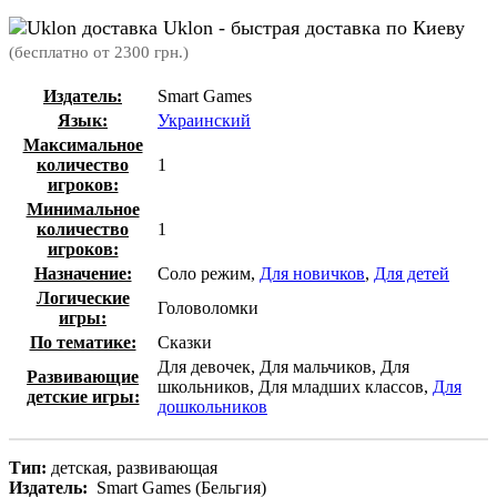
Uklon - быстрая доставка по Киеву
(бесплатно от 2300 грн.)
Издатель:
Smart Games
Язык:
Украинский
Максимальное
количество
1
игроков:
Минимальное
количество
1
игроков:
Назначение:
Соло режим,
Для новичков
,
Для детей
Логические
Головоломки
игры:
По тематике:
Сказки
Для девочек, Для мальчиков, Для
Развивающие
школьников, Для младших классов,
Для
детские игры:
дошкольников
Тип:
детская, развивающая
Издатель:
Smart Games (Бельгия)