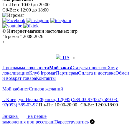
Пн-Пт: с 10:00 до 20:00
Сб-Вс: с 12:00 до 18:00
© Интернет-магазин настольных игр
"Ігромаг" 2008-2026
↑
UA
|
ru
Программа лояльности
Мой заказ
Статусы проектов
Хочу
локализацию
Клуб Ігромаг
Партнерам
Оплата и доставка
Обмен
и возврат товара
Контакты
Мой кабинет
Список желаний
г. Киев, ул. Ивана Франка, 12
(095) 589-03-97
(067) 589-03-
97
(093) 589-03-97
Пн-Пт: 10:00-20:00 | Сб-Вс: 12:00-18:00
7%
Знижка
на перше
замовлення при реєстрації
Зареєструватись