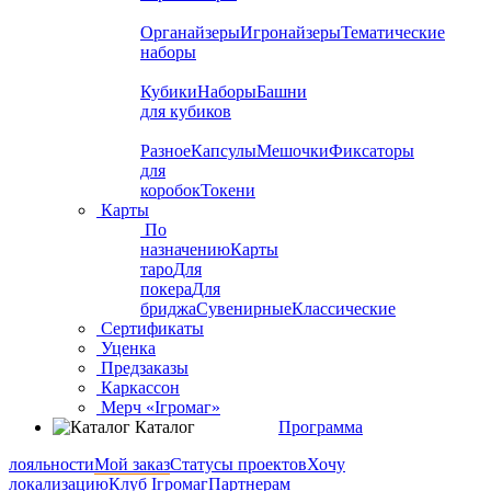
Органайзеры
Игронайзеры
Тематические
наборы
Кубики
Наборы
Башни
для кубиков
Разное
Капсулы
Мешочки
Фиксаторы
для
коробок
Токени
Карты
По
назначению
Карты
таро
Для
покера
Для
бриджа
Сувенирные
Классические
Сертификаты
Уценка
Предзаказы
Каркассон
Мерч «Ігромаг»
Каталог
Программа
лояльности
Мой заказ
Статусы проектов
Хочу
локализацию
Клуб Ігромаг
Партнерам