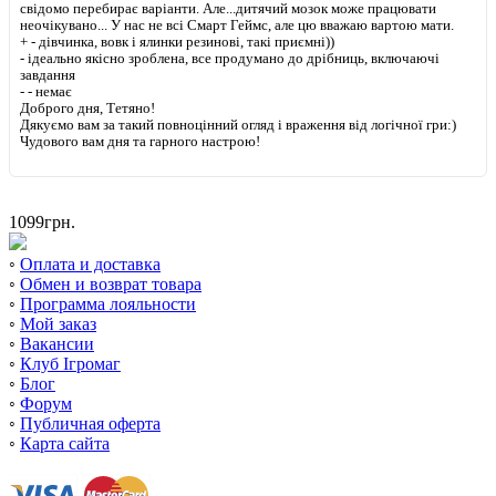
свідомо перебирає варіанти. Але...дитячий мозок може працювати
неочікувано... У нас не всі Смарт Геймс, але цю вважаю вартою мати.
+
- дівчинка, вовк і ялинки резинові, такі приємні))
- ідеально якісно зроблена, все продумано до дрібниць, включаючі
завдання
-
- немає
Доброго дня, Тетяно!
Дякуємо вам за такий повноцінний огляд і враження від логічної гри:)
Чудового вам дня та гарного настрою!
1099
грн.
◦
Оплата и доставка
◦
Обмен и возврат товара
◦
Программа лояльности
◦
Мой заказ
◦
Вакансии
◦
Клуб Ігромаг
◦
Блог
◦
Форум
◦
Публичная оферта
◦
Карта сайта