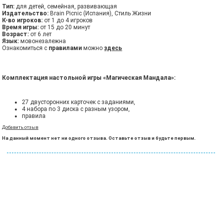
Тип:
для детей, семейная, развивающая
Издательство:
Brain Picnic (Испания), Стиль Жизни
К-во игроков:
от 1 до 4 игроков
Время игры:
от 15 до 20 минут
Возраст:
от 6 лет
Язык:
мовонезалежна
Ознакомиться с
правилами
можно
здесь
Комплектация настольной игры «Магическая Мандала»:
27 двусторонних карточек с заданиями,
4 набора по 3 диска с разным узором,
правила
Добавить отзыв
На данный момент нет ни одного отзыва. Оставьте отзыв и будьте первым.