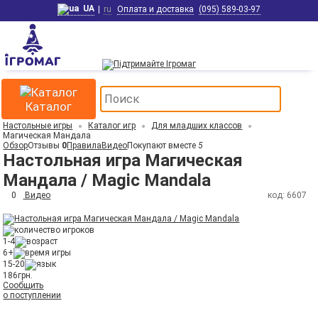
UA
|
ru
Оплата и доставка
(095) 589-03-97
Каталог
Настольные игры
Каталог игр
Для младших классов
Магическая Мандала
Обзор
Отзывы
0
Правила
Видео
Покупают вместе
5
Настольная игра Магическая
Мандала / Magic Mandala
0
Видео
код: 6607
1-4
6+
15-20
186
грн.
Сообщить
о поступлении