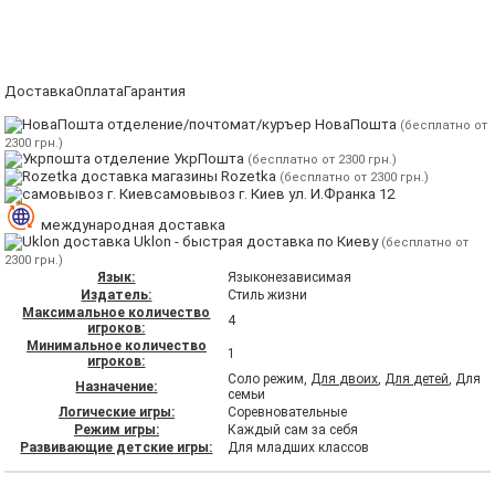
Доставка
Оплата
Гарантия
отделение/почтомат/куръер НоваПошта
(бесплатно от
2300 грн.)
отделение УкрПошта
(бесплатно от 2300 грн.)
магазины Rozetka
(бесплатно от 2300 грн.)
самовывоз г. Киев ул. И.Франка 12
международная доставка
Uklon - быстрая доставка по Киеву
(бесплатно от
2300 грн.)
Язык:
Языконезависимая
Издатель:
Стиль жизни
Максимальное количество
4
игроков:
Минимальное количество
1
игроков:
Соло режим,
Для двоих
,
Для детей
, Для
Назначение:
семьи
Логические игры:
Соревновательные
Режим игры:
Каждый сам за себя
Развивающие детские игры:
Для младших классов