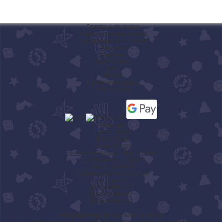
◦
Оплата и доставка
◦
Обмен и возврат товара
◦
Программа лояльности
◦
Мой заказ
◦
Вакансии
◦
Клуб Ігромаг
◦
Блог
◦
Форум
◦
Публичная оферта
◦
Карта сайта
◦
Манчкин
◦
Диксит (Dixit)
◦
Монополия
◦
Алиас (Alias)
◦
Билет на Поезд (Ticket to Ride)
◦
Колонизаторы (Catan)
◦
Hasbro (Хасбро)
◦
Каркассон (Carcassonne)
◦
Детские игры
(067) 589-03-97
(095) 589-03-97
(093) 589-03-97
info@igromag.ua
- магазин Igromagг