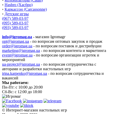
◦
Колонизаторы (Catan)
◦
Hasbro (Хасбро)
◦
Каркассон (Carcassonne)
◦
Детские игры
(067) 589-03-97
(095) 589-03-97
(093) 589-03-97
info@igromag.ua
- магазин Igromagг
opt@igromag.ua
- по вопросам оптовых закупок и продаж
order@igromag.ua
- по вопросам поставок и дистрибуции
marketing@igromag.ua
- по вопросам контента и маркетинга
event@igromag.ua
- по вопросам организации игротек и
мероприятий
ua-project@igromag.ua
- по вопросам сотрудничества с
авторами и разработки настольных игр
irina.karpenko@igromag.ua
- по вопросам сотрудничества и
вакансий
Мы работаем:
Пн-Пт: с 10:00 до 20:00
Сб-Вс: с 12:00 до 18:00
© Интернет-магазин настольных игр