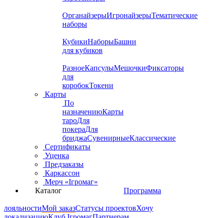
Органайзеры
Игронайзеры
Тематические
наборы
Кубики
Наборы
Башни
для кубиков
Разное
Капсулы
Мешочки
Фиксаторы
для
коробок
Токени
Карты
По
назначению
Карты
таро
Для
покера
Для
бриджа
Сувенирные
Классические
Сертификаты
Уценка
Предзаказы
Каркассон
Мерч «Ігромаг»
Каталог
Программа
лояльности
Мой заказ
Статусы проектов
Хочу
локализацию
Клуб Ігромаг
Партнерам