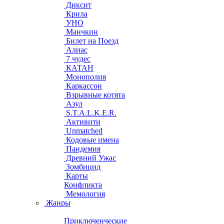
Диксит
Крила
УНО
Манчкин
Билет на Поезд
Алиас
7 чудес
КАТАН
Монополия
Каркассон
Взрывные котята
Азул
S.T.A.L.K.E.R.
Активити
Unmatched
Кодовые имена
Пандемия
Древний Ужас
Зомбицид
Карты
Конфликта
Мемология
Жанры
Приключенческие