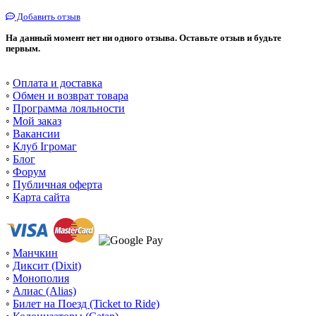
Добавить отзыв
На данный момент нет ни одного отзыва. Оставьте отзыв и будьте
первым.
◦
Оплата и доставка
◦
Обмен и возврат товара
◦
Программа лояльности
◦
Мой заказ
◦
Вакансии
◦
Клуб Ігромаг
◦
Блог
◦
Форум
◦
Публичная оферта
◦
Карта сайта
◦
Манчкин
◦
Диксит (Dixit)
◦
Монополия
◦
Алиас (Alias)
◦
Билет на Поезд (Ticket to Ride)