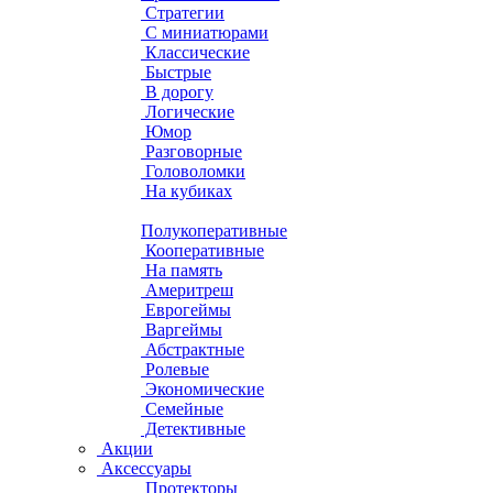
Стратегии
С миниатюрами
Классические
Быстрые
В дорогу
Логические
Юмор
Разговорные
Головоломки
На кубиках
Полукоперативные
Кооперативные
На память
Америтреш
Еврогеймы
Варгеймы
Абстрактные
Ролевые
Экономические
Семейные
Детективные
Акции
Аксессуары
Протекторы