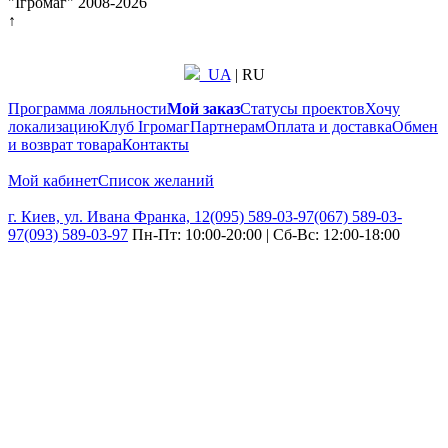
"Ігромаг" 2008-2026
↑
UA
|
RU
Программа лояльности
Мой заказ
Статусы проектов
Хочу
локализацию
Клуб Ігромаг
Партнерам
Оплата и доставка
Обмен
и возврат товара
Контакты
Мой кабинет
Список желаний
г. Киев, ул. Ивана Франка, 12
(095) 589-03-97
(067) 589-03-
97
(093) 589-03-97
Пн-Пт: 10:00-20:00 | Сб-Вс: 12:00-18:00