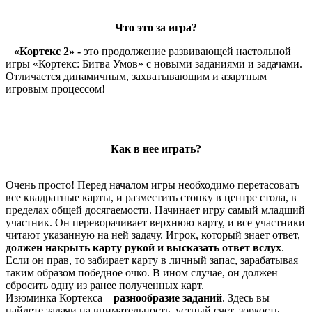
Что это за игра?
«Кортекс 2» -
это продолжение развивающей настольной
игры «Кортекс: Битва Умов» с новыми заданиями и задачами.
Отличается динамичным, захватывающим и азартным
игровым процессом!
Как в нее играть?
Очень просто! Перед началом игры необходимо перетасовать
все квадратные карты, и разместить стопку в центре стола, в
пределах общей досягаемости. Начинает игру самый младший
участник. Он переворачивает верхнюю карту, и все участники
читают указанную на ней задачу. Игрок, который знает ответ,
должен накрыть карту рукой и высказать ответ вслух
.
Если он прав, то забирает карту в личный запас, зарабатывая
таким образом победное очко. В ином случае, он должен
сбросить одну из ранее полученных карт.
Изюминка Кортекса –
разнообразие заданий
. Здесь вы
найдете задачи на внимательность, устный счет, зоркость,