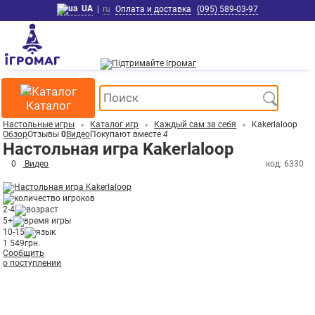
UA
|
ru
Оплата и доставка
(095) 589-03-97
Каталог
Настольные игры
Каталог игр
Каждый сам за себя
Kakerlaloop
Обзор
Отзывы
0
Видео
Покупают вместе
4
Настольная игра Kakerlaloop
0
Видео
код: 6330
2-4
5+
10-15
1 549
грн.
Сообщить
о поступлении