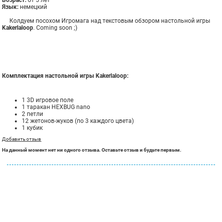
Возраст:
от 5 лет
Язык:
немецкий
Колдуем посохом Игромага над текстовым обзором настольной игры
Kakerlaloop
. Coming soon ;)
Комплектация настольной игры Kakerlaloop:
1 3D игровое поле
1 таракан HEXBUG nano
2 петли
12 жетонов-жуков (по 3 каждого цвета)
1 кубик
Добавить отзыв
На данный момент нет ни одного отзыва. Оставьте отзыв и будьте первым.