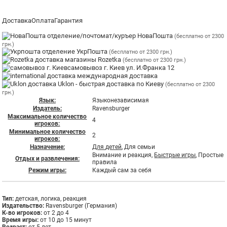
Доставка
Оплата
Гарантия
отделение/почтомат/куръер НоваПошта
(бесплатно от 2300
грн.)
отделение УкрПошта
(бесплатно от 2300 грн.)
магазины Rozetka
(бесплатно от 2300 грн.)
самовывоз г. Киев ул. И.Франка 12
международная доставка
Uklon - быстрая доставка по Киеву
(бесплатно от 2300
грн.)
Язык:
Языконезависимая
Издатель:
Ravensburger
Максимальное количество
4
игроков:
Минимальное количество
2
игроков:
Назначение:
Для детей
, Для семьи
Внимание и реакция,
Быстрые игры
, Простые
Отдых и развлечения:
правила
Режим игры:
Каждый сам за себя
Тип:
детская, логика, реакция
Издательство:
Ravensburger (Германия)
К-во игроков:
от 2 до 4
Время игры:
от 10 до 15 минут