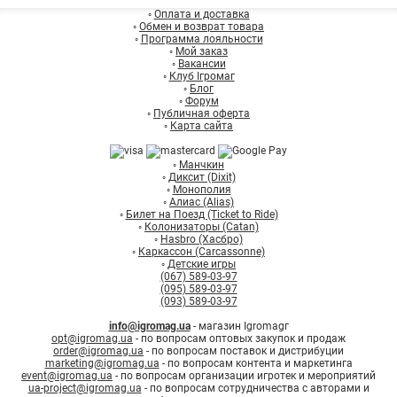
◦
Оплата и доставка
◦
Обмен и возврат товара
◦
Программа лояльности
◦
Мой заказ
◦
Вакансии
◦
Клуб Ігромаг
◦
Блог
◦
Форум
◦
Публичная оферта
◦
Карта сайта
◦
Манчкин
◦
Диксит (Dixit)
◦
Монополия
◦
Алиас (Alias)
◦
Билет на Поезд (Ticket to Ride)
◦
Колонизаторы (Catan)
◦
Hasbro (Хасбро)
◦
Каркассон (Carcassonne)
◦
Детские игры
(067) 589-03-97
(095) 589-03-97
(093) 589-03-97
info@igromag.ua
- магазин Igromagг
opt@igromag.ua
- по вопросам оптовых закупок и продаж
order@igromag.ua
- по вопросам поставок и дистрибуции
marketing@igromag.ua
- по вопросам контента и маркетинга
event@igromag.ua
- по вопросам организации игротек и мероприятий
ua-project@igromag.ua
- по вопросам сотрудничества с авторами и