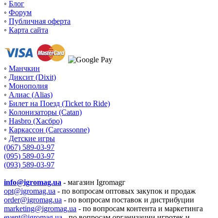
◦
Блог
◦
Форум
◦
Публичная оферта
◦
Карта сайта
◦
Манчкин
◦
Диксит (Dixit)
◦
Монополия
◦
Алиас (Alias)
◦
Билет на Поезд (Ticket to Ride)
◦
Колонизаторы (Catan)
◦
Hasbro (Хасбро)
◦
Каркассон (Carcassonne)
◦
Детские игры
(067) 589-03-97
(095) 589-03-97
(093) 589-03-97
info@igromag.ua
- магазин Igromagг
opt@igromag.ua
- по вопросам оптовых закупок и продаж
order@igromag.ua
- по вопросам поставок и дистрибуции
marketing@igromag.ua
- по вопросам контента и маркетинга
event@igromag.ua
- по вопросам организации игротек и