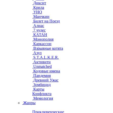
Диксит
Крила
УНО
Манчкин
Билет на Поезд
Алиас
7 чудес
КАТАН
Монополия
Каркассон
Взрывные котята
Азул
S.T.A.L.K.E.R.
Активити
Unmatched
Кодовые имена
Пандемия
Древний Ужас
Зомбицид
Карты
Конфликта
Мемология
Жанры
Приключенческие