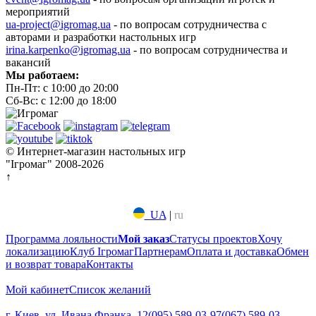
мероприятий
ua-project@igromag.ua
- по вопросам сотрудничества с
авторами и разработки настольных игр
irina.karpenko@igromag.ua
- по вопросам сотрудничества и
вакансий
Мы работаем:
Пн-Пт: с 10:00 до 20:00
Сб-Вс: с 12:00 до 18:00
© Интернет-магазин настольных игр
"Ігромаг" 2008-2026
↑
UA
|
ru
Программа лояльности
Мой заказ
Статусы проектов
Хочу
локализацию
Клуб Ігромаг
Партнерам
Оплата и доставка
Обмен
и возврат товара
Контакты
Мой кабинет
Список желаний
г. Киев, ул. Ивана Франка, 12
(095) 589-03-97
(067) 589-03-