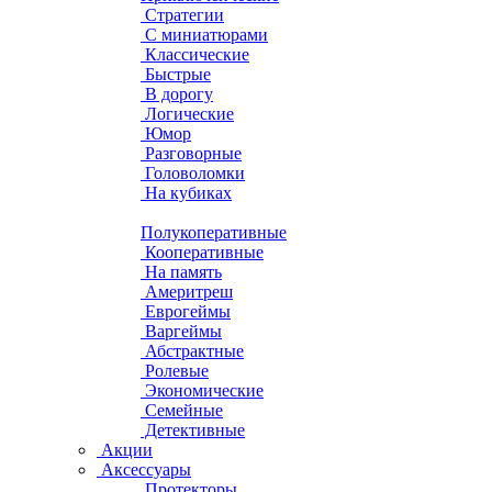
Стратегии
С миниатюрами
Классические
Быстрые
В дорогу
Логические
Юмор
Разговорные
Головоломки
На кубиках
Полукоперативные
Кооперативные
На память
Америтреш
Еврогеймы
Варгеймы
Абстрактные
Ролевые
Экономические
Семейные
Детективные
Акции
Аксессуары
Протекторы