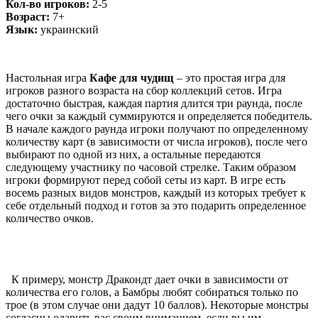
Кол-во игроков:
2-5
Возраст:
7+
Язык:
украинский
Настольная игра
Кафе для чудищ
– это простая игра для
игроков разного возраста на сбор коллекций сетов. Игра
достаточно быстрая, каждая партия длится три раунда, после
чего очки за каждый суммируются и определяется победитель.
В начале каждого раунда игроки получают по определенному
количеству карт (в зависимости от числа игроков), после чего
выбирают по одной из них, а остальные передаются
следующему участнику по часовой стрелке. Таким образом
игроки формируют перед собой сеты из карт. В игре есть
восемь разных видов монстров, каждый из которых требует к
себе отдельный подход и готов за это подарить определенное
количество очков.
К примеру, монстр Дракондт дает очки в зависимости от
количества его голов, а Бамбры любят собираться только по
трое (в этом случае они дадут 10 баллов). Некоторые монстры
согласны одарить вас своим вниманием, если вы им