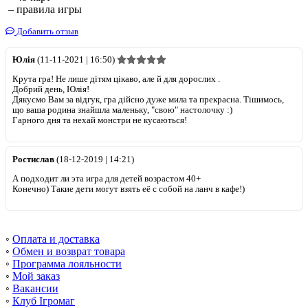
– правила игры
Добавить отзыв
Юлія
(11-11-2021 | 16:50)
Крута гра! Не лише дітям цікаво, але й для дорослих .
Добрий день, Юлія!
Дякуємо Вам за відгук, гра дійсно дуже мила та прекрасна. Тішимось,
що ваша родина знайшла маленьку, "свою" настолочку :)
Гарного дня та нехай монстри не кусаються!
Ростислав
(18-12-2019 | 14:21)
А подходит ли эта игра для детей возрастом 40+
Конечно) Такие дети могут взять её с собой на ланч в кафе!)
◦
Оплата и доставка
◦
Обмен и возврат товара
◦
Программа лояльности
◦
Мой заказ
◦
Вакансии
◦
Клуб Ігромаг