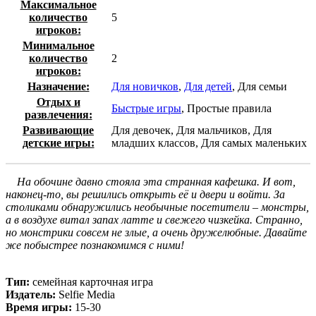
Максимальное
количество
5
игроков:
Минимальное
количество
2
игроков:
Назначение:
Для новичков
,
Для детей
, Для семьи
Отдых и
Быстрые игры
, Простые правила
развлечения:
Развивающие
Для девочек, Для мальчиков, Для
детские игры:
младших классов, Для самых маленьких
На обочине давно стояла эта странная кафешка. И вот,
наконец-то, вы решились открыть её и двери и войти. За
столиками обнаружились необычные посетители – монстры,
а в воздухе витал запах латте и свежего чизкейка. Странно,
но монстрики совсем не злые, а очень дружелюбные. Давайте
же побыстрее познакомимся с ними!
Тип:
семейная карточная игра
Издатель:
Selfie Media
Время игры:
15-30