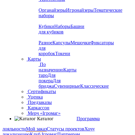
Органайзеры
Игронайзеры
Тематические
наборы
Кубики
Наборы
Башни
для кубиков
Разное
Капсулы
Мешочки
Фиксаторы
для
коробок
Токени
Карты
По
назначению
Карты
таро
Для
покера
Для
бриджа
Сувенирные
Классические
Сертификаты
Уценка
Предзаказы
Каркассон
Мерч «Ігромаг»
Каталог
Программа
лояльности
Мой заказ
Статусы проектов
Хочу
локализацию
Клуб Ігромаг
Партнерам