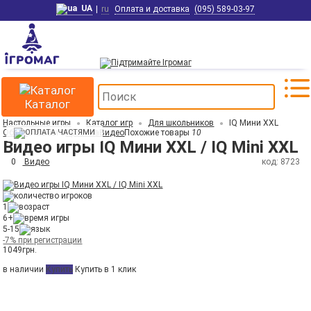
UA
|
ru
Оплата и доставка
(095) 589-03-97
Каталог
Настольные игры
Каталог игр
Для школьников
IQ Мини XXL
Обзор
Отзывы
0
Правила
Видео
Похожие товары
10
Видео игры IQ Мини XXL / IQ Mini XXL
0
Видео
код: 8723
1
6+
5-15
-7% при регистрации
1049
грн.
в наличии
Купить
Купить в 1 клик