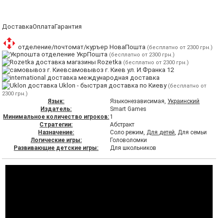
Доставка
Оплата
Гарантия
отделение/почтомат/куръер НоваПошта
(бесплатно от 2300 грн.)
отделение УкрПошта
(бесплатно от 2300 грн.)
магазины Rozetka
(бесплатно от 2300 грн.)
самовывоз г. Киев ул. И.Франка 12
международная доставка
Uklon - быстрая доставка по Киеву
(бесплатно от
2300 грн.)
Язык:
Языконезависимая,
Украинский
Издатель:
Smart Games
Минимальное количество игроков:
1
Стратегии:
Абстракт
Назначение:
Соло режим,
Для детей
, Для семьи
Логические игры:
Головоломки
Развивающие детские игры:
Для школьников