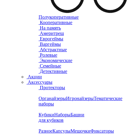
Полукоперативные
Кооперативные
На память
Америтреш
Еврогеймы
Варгеймы
Абстрактные
Ролевые
Экономические
Семейные
Детективные
Акции
Аксессуары
Протекторы
Органайзеры
Игронайзеры
Тематические
наборы
Кубики
Наборы
Башни
для кубиков
Разное
Капсулы
Мешочки
Фиксаторы