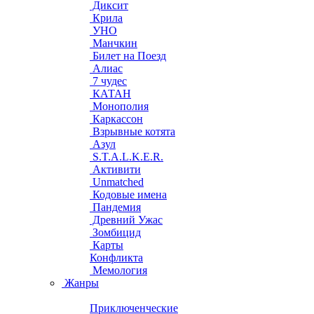
Диксит
Крила
УНО
Манчкин
Билет на Поезд
Алиас
7 чудес
КАТАН
Монополия
Каркассон
Взрывные котята
Азул
S.T.A.L.K.E.R.
Активити
Unmatched
Кодовые имена
Пандемия
Древний Ужас
Зомбицид
Карты
Конфликта
Мемология
Жанры
Приключенческие