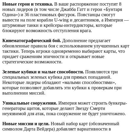
Новые герои и техника.
В ваше распоряжение поступят 8
новых лидеров (в том числе Джабба Гатт и герои «Бунтаря
Одина») и 36 пластиковых фигурок. Повстанцы смогут
вывести на поле корабли U-wing и десантников, а Империя —
штурмовые танки и крейсеры-интердикторы, которые
блокируют возможность отступления врага.
Кинематографический бой.
Дополнение предлагает
обновленные правила боя с использованием улучшенных карт
тактики. Теперь игроки одновременно выбирают карты, что
придает сражениям эпичности и открывает новые
стратегические возможности.
Зеленые кубики и малые способности.
Появляются три
специальных зеленых кубика для прямых попаданий.
Некоторые лидеры обладают «малыми способностями»,
которые позволяют добавлять эти кубики к проверкам при
выполнении миссий.
Уникальные сооружения.
Империя может строить бункеры-
генераторы щитов, которые делают Звезду Смерти
неуязвимой для атак, пока сооружение не будет уничтожено.
Новые миссии и цели.
Новый набор карт (обозначенный
символом Дарта Вейдера) добавляет вариативности в