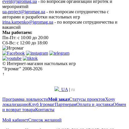
event@igromag.ua
- по вопросам организации игротек и
мероприятий
ua-project@igromag.ua
- по вопросам сотрудничества с
авторами и разработки настольных игр
irina.karpenko@igromag.ua
- по вопросам сотрудничества и
вакансий
Мы работаем:
Пн-Пт: с 10:00 до 20:00
Сб-Вс: с 12:00 до 18:00
© Интернет-магазин настольных игр
"Ігромаг" 2008-2026
↑
UA
|
ru
Программа лояльности
Мой заказ
Статусы проектов
Хочу
локализацию
Клуб Ігромаг
Партнерам
Оплата и доставка
Обмен
и возврат товара
Контакты
Мой кабинет
Список желаний