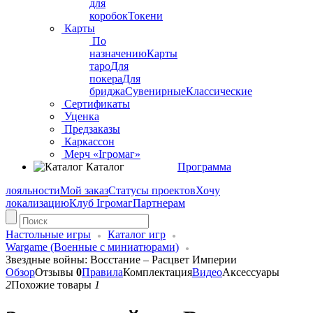
для
коробок
Токени
Карты
По
назначению
Карты
таро
Для
покера
Для
бриджа
Сувенирные
Классические
Сертификаты
Уценка
Предзаказы
Каркассон
Мерч «Ігромаг»
Каталог
Программа
лояльности
Мой заказ
Статусы проектов
Хочу
локализацию
Клуб Ігромаг
Партнерам
Настольные игры
Каталог игр
Wargame (Военные с миниатюрами)
Звездные войны: Восстание – Расцвет Империи
Обзор
Отзывы
0
Правила
Комплектация
Видео
Аксессуары
2
Похожие товары
1