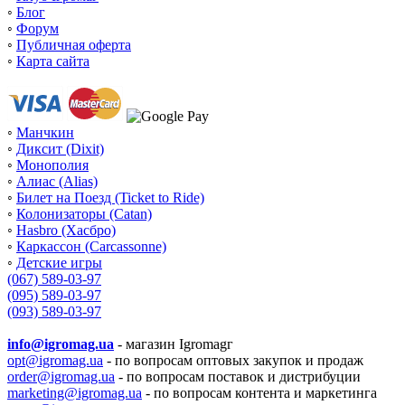
◦
Блог
◦
Форум
◦
Публичная оферта
◦
Карта сайта
◦
Манчкин
◦
Диксит (Dixit)
◦
Монополия
◦
Алиас (Alias)
◦
Билет на Поезд (Ticket to Ride)
◦
Колонизаторы (Catan)
◦
Hasbro (Хасбро)
◦
Каркассон (Carcassonne)
◦
Детские игры
(067) 589-03-97
(095) 589-03-97
(093) 589-03-97
info@igromag.ua
- магазин Igromagг
opt@igromag.ua
- по вопросам оптовых закупок и продаж
order@igromag.ua
- по вопросам поставок и дистрибуции
marketing@igromag.ua
- по вопросам контента и маркетинга