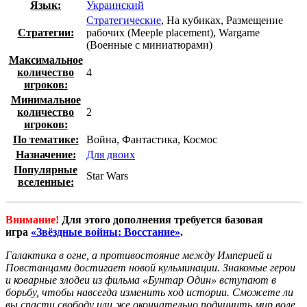
Язык:
Украинский
Стратегические
, На кубиках, Размещение
Стратегии:
рабочих (Meeple placement), Wargame
(Военные с миниатюрами)
Максимальное
количество
4
игроков:
Минимальное
количество
2
игроков:
По тематике:
Война, Фантастика, Космос
Назначение:
Для двоих
Популярные
Star Wars
вселенные:
Внимание
!
Для этого дополнения требуется базовая
игра
«Звёздные войны: Восстание»
.
Галактика в огне, а противостояние между Империей и
Повстанцами достигает новой кульминации. Знакомые герои
и коварные злодеи из фильма «Бунтар Один» вступают в
борьбу, чтобы навсегда изменить ход истории. Сможете ли
вы спасти свободу или же окончательно подчинить мир воле