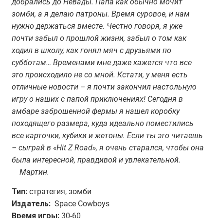
добрались до Невады. Папа как обычно мочит
зомби, а я делаю патроны. Время суровое, и нам
нужно держаться вместе. Честно говоря, я уже
почти забыл о прошлой жизни, забыл о том как
ходил в школу, как гонял мяч с друзьями по
субботам… Временами мне даже кажется что все
это происходило не со мной. Кстати, у меня есть
отличные новости – я почти закончил настольную
игру о наших с папой приключениях! Сегодня в
амбаре заброшенной фермы я нашел коробку
походящего размера, куда идеально поместились
все карточки, кубики и жетоны. Если ты это читаешь
– сыграй в «Hit Z Road», я очень старался, чтобы она
была интересной, правдивой и увлекательной.
Мартин.
Тип:
стратегия, зомби
Издатель:
Space Cowboys
Время игры:
30-60