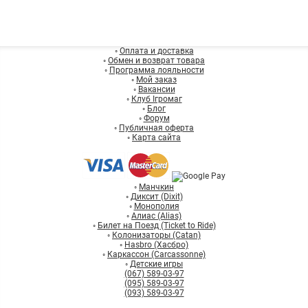
◦
Оплата и доставка
◦
Обмен и возврат товара
◦
Программа лояльности
◦
Мой заказ
◦
Вакансии
◦
Клуб Ігромаг
◦
Блог
◦
Форум
◦
Публичная оферта
◦
Карта сайта
◦
Манчкин
◦
Диксит (Dixit)
◦
Монополия
◦
Алиас (Alias)
◦
Билет на Поезд (Ticket to Ride)
◦
Колонизаторы (Catan)
◦
Hasbro (Хасбро)
◦
Каркассон (Carcassonne)
◦
Детские игры
(067) 589-03-97
(095) 589-03-97
(093) 589-03-97