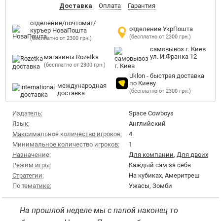
Доставка
Оплата
Гарантия
отделение/почтомат/
отделение УкрПошта
куръер НоваПошта
(бесплатно от 2300 грн.)
(бесплатно от 2300 грн.)
самовывоз г. Киев
ул. И.Франка 12
магазины Rozetka
(бесплатно от 2300 грн.)
Uklon - быстрая доставка
по Киеву
международная
(бесплатно от 2300 грн.)
доставка
Издатель:
Space Cowboys
Язык:
Английский
Максимальное количество игроков:
4
Минимальное количество игроков:
1
Назначение:
Для компании
,
Для двоих
Режим игры:
Каждый сам за себя
Стратегии:
На кубиках, Америтреш
По тематике:
Ужасы, Зомби
На прошлой неделе мы с папой наконец то