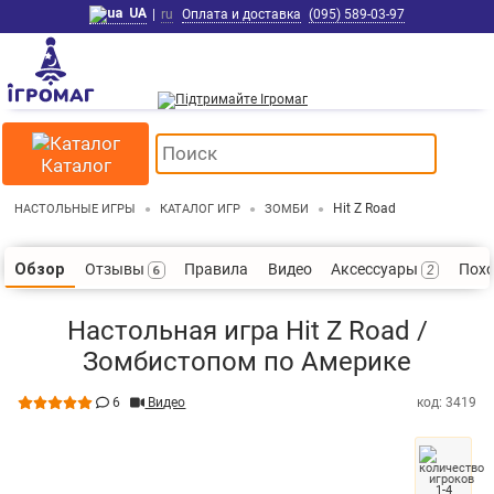
UA
|
ru
Оплата и доставка
(095) 589-03-97
Каталог
Hit Z Road
НАСТОЛЬНЫЕ ИГРЫ
КАТАЛОГ ИГР
ЗОМБИ
Отзывы
Правила
Видео
Аксессуары
Пох
Обзор
6
2
Настольная игра Hit Z Road /
Зомбистопом по Америке
6
Видео
код: 3419
1-4