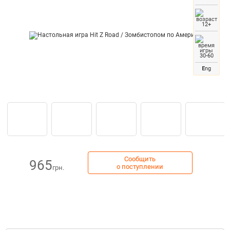
12+
30-60
E
ng
Сообщить
965
о поступлении
грн.