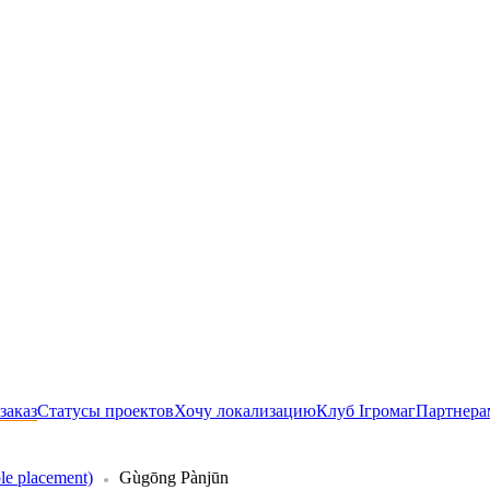
заказ
Статусы проектов
Хочу локализацию
Клуб Ігромаг
Партнера
e placement)
Gùgōng Pànjūn