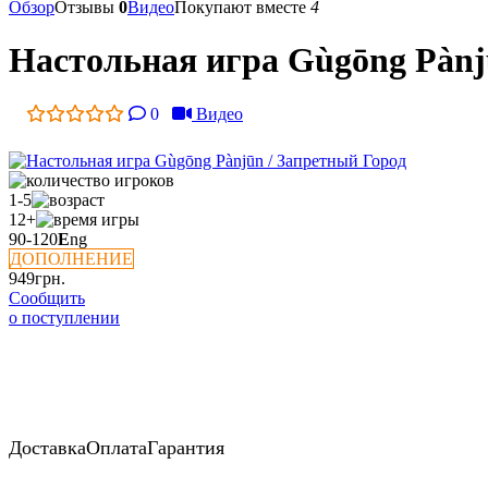
Обзор
Отзывы
0
Видео
Покупают вместе
4
Настольная игра Gùgōng Pànj
0
Видео
1-5
12+
90-120
E
ng
ДОПОЛНЕНИЕ
949
грн.
Сообщить
о поступлении
Доставка
Оплата
Гарантия