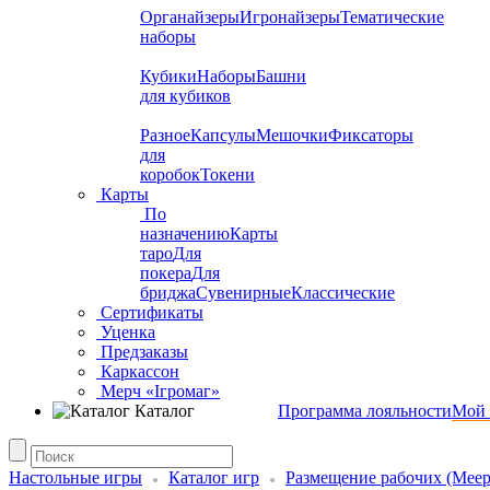
Органайзеры
Игронайзеры
Тематические
наборы
Кубики
Наборы
Башни
для кубиков
Разное
Капсулы
Мешочки
Фиксаторы
для
коробок
Токени
Карты
По
назначению
Карты
таро
Для
покера
Для
бриджа
Сувенирные
Классические
Сертификаты
Уценка
Предзаказы
Каркассон
Мерч «Ігромаг»
Каталог
Программа лояльности
Мой 
Настольные игры
Каталог игр
Размещение рабочих (Meepl