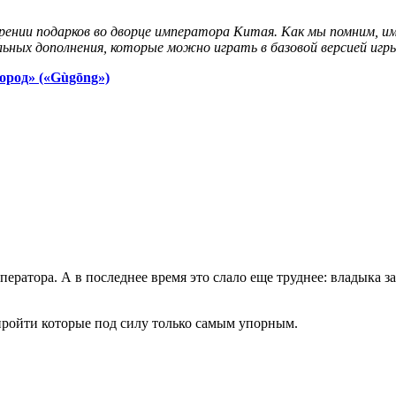
арении подарков во дворце императора Китая. Как мы помним, 
льных дополнения, которые можно играть в базовой версией игр
ород» («Gùgōng»)
ратора. А в последнее время это слало еще труднее: владыка за
 пройти которые под силу только самым упорным.