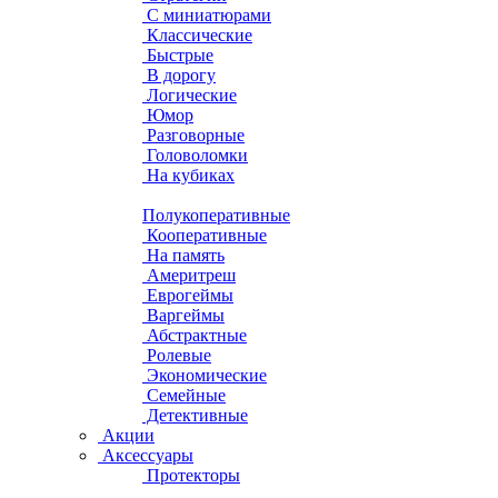
С миниатюрами
Классические
Быстрые
В дорогу
Логические
Юмор
Разговорные
Головоломки
На кубиках
Полукоперативные
Кооперативные
На память
Америтреш
Еврогеймы
Варгеймы
Абстрактные
Ролевые
Экономические
Семейные
Детективные
Акции
Аксессуары
Протекторы