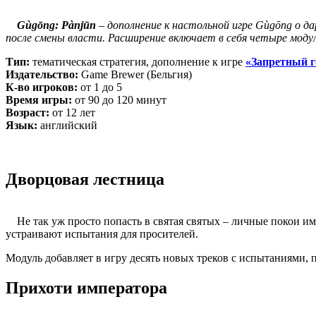
Gùgōng: Pànjūn
– дополнение к настольной игре Gùgōng о д
после смены власти. Расширение включает в себя четыре моду
Тип:
тематическая стратегия, дополнение к игре
«Запретный г
Издательство:
Game Brewer (Бельгия)
К-во игроков:
от 1 до 5
Время игры:
от 90 до 120 минут
Возраст:
от 12 лет
Язык:
английский
Дворцовая лестница
Не так уж просто попасть в святая святых – личные покои импе
устраивают испытания для просителей.
Модуль добавляет в игру десять новых треков с испытаниями,
Прихоти императора