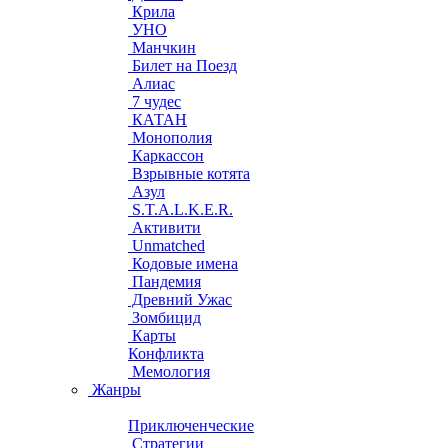
Крила
УНО
Манчкин
Билет на Поезд
Алиас
7 чудес
КАТАН
Монополия
Каркассон
Взрывные котята
Азул
S.T.A.L.K.E.R.
Активити
Unmatched
Кодовые имена
Пандемия
Древний Ужас
Зомбицид
Карты
Конфликта
Мемология
Жанры
Приключенческие
Стратегии