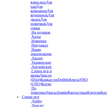
взрослых
Для
пар
Для
компании
Для
вечеринок
Для
двоих
Для
новичков
Для
семьи
На подарок
Хиты
Новинки
Предзаказ
Наши
локализации
Акции
Украинские
Английские
Серии игр и
миры
Диксит
(Dixit)
Каркассон
Dobble
Крила
УНО
(UNO)
Катан
По
тематики
Ужасы
Зомби
Фантастика
Фэнтези
Кос
Серии игр
Доббл
Диксит