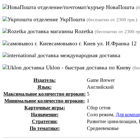
отделение/почтомат/куръер НоваПошта
(
отделение УкрПошта
(бесплатно от 2300 грн.)
магазины Rozetka
(бесплатно от 2300 гр
самовывоз г. Киев ул. И.Франка 12
международная доставка
Uklon - быстрая доставка по Киеву
(бе
Издатель:
Game Brewer
Язык:
Английский
Максимальное количество игроков:
5
Минимальное количество игроков:
1
Карточные игры:
Сбор сетов
Назначение:
Соло режим,
Для компа
Стратегии:
Развитие цивилизации, 
По тематике:
Средневековье