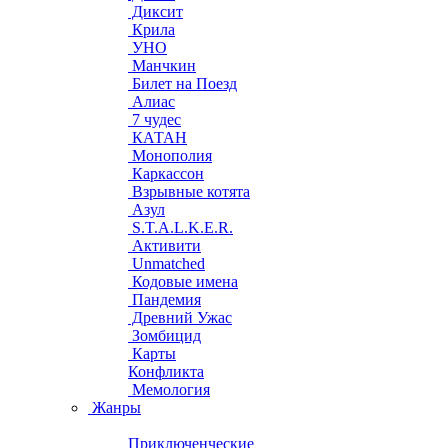
Диксит
Крила
УНО
Манчкин
Билет на Поезд
Алиас
7 чудес
КАТАН
Монополия
Каркассон
Взрывные котята
Азул
S.T.A.L.K.E.R.
Активити
Unmatched
Кодовые имена
Пандемия
Древний Ужас
Зомбицид
Карты
Конфликта
Мемология
Жанры
Приключенческие