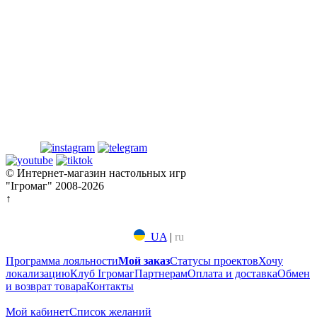
© Интернет-магазин настольных игр
"Ігромаг" 2008-2026
↑
UA
|
ru
Программа лояльности
Мой заказ
Статусы проектов
Хочу
локализацию
Клуб Ігромаг
Партнерам
Оплата и доставка
Обмен
и возврат товара
Контакты
Мой кабинет
Список желаний