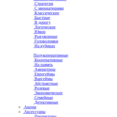
Стратегии
С миниатюрами
Классические
Быстрые
В дорогу
Логические
Юмор
Разговорные
Головоломки
На кубиках
Полукоперативные
Кооперативные
На память
Америтреш
Еврогеймы
Варгеймы
Абстрактные
Ролевые
Экономические
Семейные
Детективные
Акции
Аксессуары
Протекторы