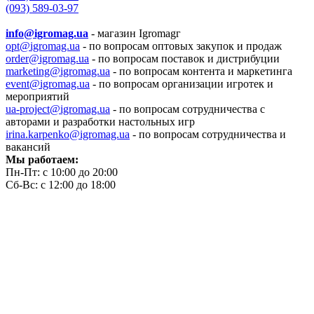
(093) 589-03-97
info@igromag.ua
- магазин Igromagг
opt@igromag.ua
- по вопросам оптовых закупок и продаж
order@igromag.ua
- по вопросам поставок и дистрибуции
marketing@igromag.ua
- по вопросам контента и маркетинга
event@igromag.ua
- по вопросам организации игротек и
мероприятий
ua-project@igromag.ua
- по вопросам сотрудничества с
авторами и разработки настольных игр
irina.karpenko@igromag.ua
- по вопросам сотрудничества и
вакансий
Мы работаем:
Пн-Пт: с 10:00 до 20:00
Сб-Вс: с 12:00 до 18:00