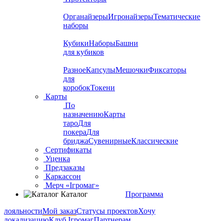
Органайзеры
Игронайзеры
Тематические
наборы
Кубики
Наборы
Башни
для кубиков
Разное
Капсулы
Мешочки
Фиксаторы
для
коробок
Токени
Карты
По
назначению
Карты
таро
Для
покера
Для
бриджа
Сувенирные
Классические
Сертификаты
Уценка
Предзаказы
Каркассон
Мерч «Ігромаг»
Каталог
Программа
лояльности
Мой заказ
Статусы проектов
Хочу
локализацию
Клуб Ігромаг
Партнерам