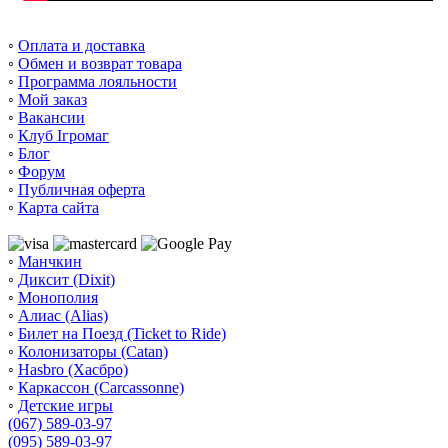
◦
Оплата и доставка
◦
Обмен и возврат товара
◦
Программа лояльности
◦
Мой заказ
◦
Вакансии
◦
Клуб Ігромаг
◦
Блог
◦
Форум
◦
Публичная оферта
◦
Карта сайта
◦
Манчкин
◦
Диксит (Dixit)
◦
Монополия
◦
Алиас (Alias)
◦
Билет на Поезд (Ticket to Ride)
◦
Колонизаторы (Catan)
◦
Hasbro (Хасбро)
◦
Каркассон (Carcassonne)
◦
Детские игры
(067) 589-03-97
(095) 589-03-97