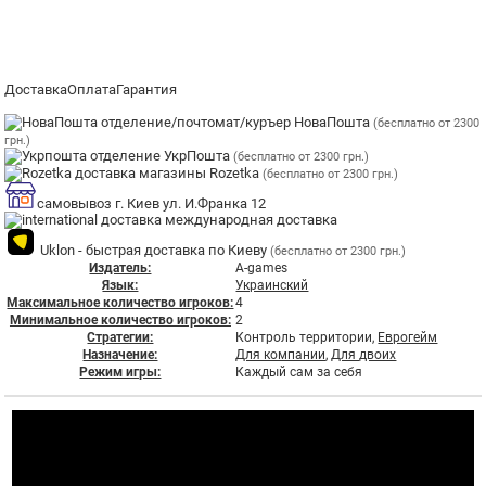
Доставка
Оплата
Гарантия
отделение/почтомат/куръер НоваПошта
(бесплатно от 2300
грн.)
отделение УкрПошта
(бесплатно от 2300 грн.)
магазины Rozetka
(бесплатно от 2300 грн.)
самовывоз г. Киев ул. И.Франка 12
международная доставка
Uklon - быстрая доставка по Киеву
(бесплатно от 2300 грн.)
Издатель:
A-games
Язык:
Украинский
Максимальное количество игроков:
4
Минимальное количество игроков:
2
Стратегии:
Контроль территории,
Еврогейм
Назначение:
Для компании
,
Для двоих
Режим игры:
Каждый сам за себя