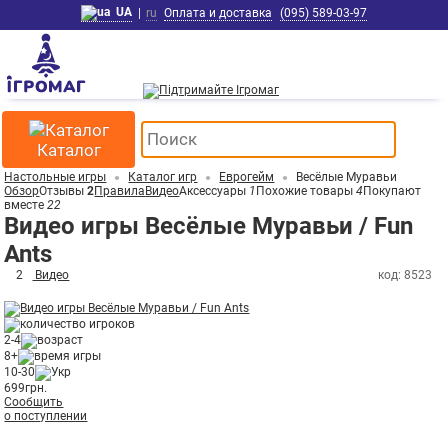
UA
|
ru
Оплата и доставка
(095) 589-03-97
Каталог
Настольные игры
Каталог игр
Еврогейм
Весёлые Муравьи
Обзор
Отзывы
2
Правила
Видео
Аксессуары
1
Похожие товары
4
Покупают
вместе
22
Видео игры Весёлые Муравьи / Fun
Ants
2
Видео
код: 8523
2-4
8+
10-30
699
грн.
Сообщить
о поступлении