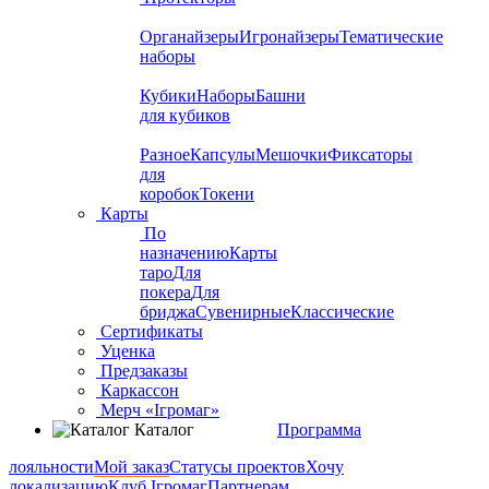
Органайзеры
Игронайзеры
Тематические
наборы
Кубики
Наборы
Башни
для кубиков
Разное
Капсулы
Мешочки
Фиксаторы
для
коробок
Токени
Карты
По
назначению
Карты
таро
Для
покера
Для
бриджа
Сувенирные
Классические
Сертификаты
Уценка
Предзаказы
Каркассон
Мерч «Ігромаг»
Каталог
Программа
лояльности
Мой заказ
Статусы проектов
Хочу
локализацию
Клуб Ігромаг
Партнерам