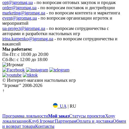
opt@igromag.ua
- по вопросам оптовых закупок и продаж
order@igromag.ua
- по вопросам поставок и дистрибуции
marketing@igromag.ua
- по вопросам контента и маркетинга
event@igromag.ua
- по вопросам организации игротек и
мероприятий
ua-project@igromag.ua
- по вопросам сотрудничества с
авторами и разработки настольных игр
irina.karpenko@igromag.ua
- по вопросам сотрудничества и
вакансий
Мы работаем:
Пн-Пт: с 10:00 до 20:00
Сб-Вс: с 12:00 до 18:00
© Интернет-магазин настольных игр
"Ігромаг" 2008-2026
↑
UA
|
RU
Программа лояльности
Мой заказ
Статусы проектов
Хочу
локализацию
Клуб Ігромаг
Партнерам
Оплата и доставка
Обмен
и возврат товара
Контакты