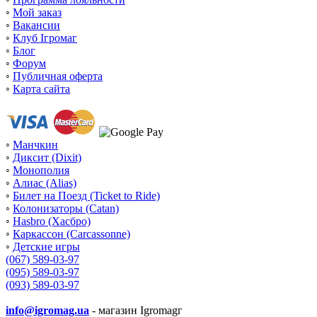
◦
Мой заказ
◦
Вакансии
◦
Клуб Ігромаг
◦
Блог
◦
Форум
◦
Публичная оферта
◦
Карта сайта
◦
Манчкин
◦
Диксит (Dixit)
◦
Монополия
◦
Алиас (Alias)
◦
Билет на Поезд (Ticket to Ride)
◦
Колонизаторы (Catan)
◦
Hasbro (Хасбро)
◦
Каркассон (Carcassonne)
◦
Детские игры
(067) 589-03-97
(095) 589-03-97
(093) 589-03-97
info@igromag.ua
- магазин Igromagг