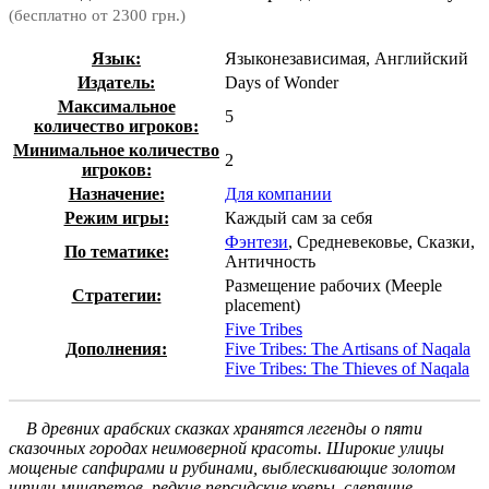
(бесплатно от 2300 грн.)
Язык:
Языконезависимая, Английский
Издатель:
Days of Wonder
Максимальное
5
количество игроков:
Минимальное количество
2
игроков:
Назначение:
Для компании
Режим игры:
Каждый сам за себя
Фэнтези
, Средневековье, Сказки,
По тематике:
Античность
Размещение рабочих (Meeple
Стратегии:
placement)
Five Tribes
Дополнения:
Five Tribes: The Artisans of Naqala
Five Tribes: The Thieves of Naqala
В древних арабских сказках хранятся легенды о пяти
сказочных городах неимоверной красоты. Широкие улицы
мощеные сапфирами и рубинами, выблескивающие золотом
шпили минаретов, редкие персидские ковры, слепящие