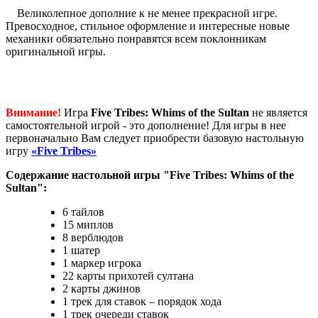
Великолепное дополние к не менее прекрасной игре.
Превосходное, стильное оформление и интересные новые
механики обязательно понравятся всем поклонникам
оригинальной игры.
Внимание!
Игра
Five Tribes: Whims of the Sultan
не является
самостоятельной игрой - это дополнение! Для игры в нее
первоначально Вам следует приобрести базовую настольную
игру
«Five Tribes»
Содержание настольной игры "Five Tribes: Whims of the
Sultan":
6 тайлов
15 миплов
8 верблюдов
1 шатер
1 маркер игрока
22 карты прихотей султана
2 карты джинов
1 трек для ставок – порядок хода
1 трек очереди ставок