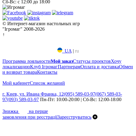
Сб-Вс: с 12:00 до 18:00
© Интернет-магазин настольных игр
"Ігромаг" 2008-2026
↑
UA
|
ru
Программа лояльности
Мой заказ
Статусы проектов
Хочу
локализацию
Клуб Ігромаг
Партнерам
Оплата и доставка
Обмен
и возврат товара
Контакты
Мой кабинет
Список желаний
г. Киев, ул. Ивана Франка, 12
(095) 589-03-97
(067) 589-03-
97
(093) 589-03-97
Пн-Пт: 10:00-20:00 | Сб-Вс: 12:00-18:00
7%
Знижка
на перше
замовлення при реєстрації
Зареєструватись