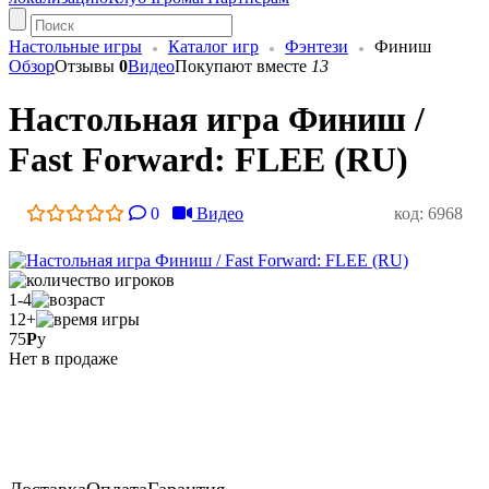
Настольные игры
Каталог игр
Фэнтези
Финиш
Обзор
Отзывы
0
Видео
Покупают вместе
13
Настольная игра Финиш /
Fast Forward: FLEE (RU)
0
Видео
код: 6968
1-4
12+
75
Р
у
Нет в продаже