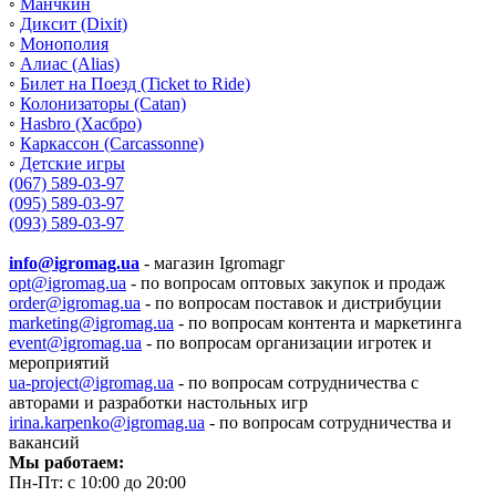
◦
Манчкин
◦
Диксит (Dixit)
◦
Монополия
◦
Алиас (Alias)
◦
Билет на Поезд (Ticket to Ride)
◦
Колонизаторы (Catan)
◦
Hasbro (Хасбро)
◦
Каркассон (Carcassonne)
◦
Детские игры
(067) 589-03-97
(095) 589-03-97
(093) 589-03-97
info@igromag.ua
- магазин Igromagг
opt@igromag.ua
- по вопросам оптовых закупок и продаж
order@igromag.ua
- по вопросам поставок и дистрибуции
marketing@igromag.ua
- по вопросам контента и маркетинга
event@igromag.ua
- по вопросам организации игротек и
мероприятий
ua-project@igromag.ua
- по вопросам сотрудничества с
авторами и разработки настольных игр
irina.karpenko@igromag.ua
- по вопросам сотрудничества и
вакансий
Мы работаем:
Пн-Пт: с 10:00 до 20:00