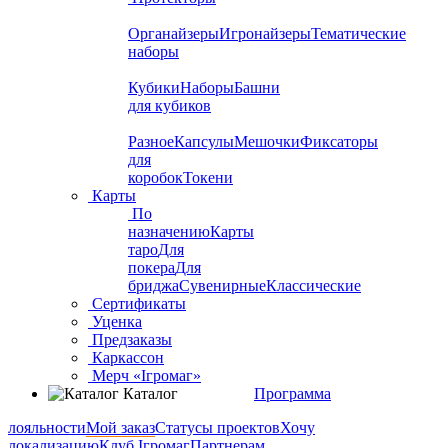
Органайзеры
Игронайзеры
Тематические
наборы
Кубики
Наборы
Башни
для кубиков
Разное
Капсулы
Мешочки
Фиксаторы
для
коробок
Токени
Карты
По
назначению
Карты
таро
Для
покера
Для
бриджа
Сувенирные
Классические
Сертификаты
Уценка
Предзаказы
Каркассон
Мерч «Ігромаг»
Каталог
Программа
лояльности
Мой заказ
Статусы проектов
Хочу
локализацию
Клуб Ігромаг
Партнерам