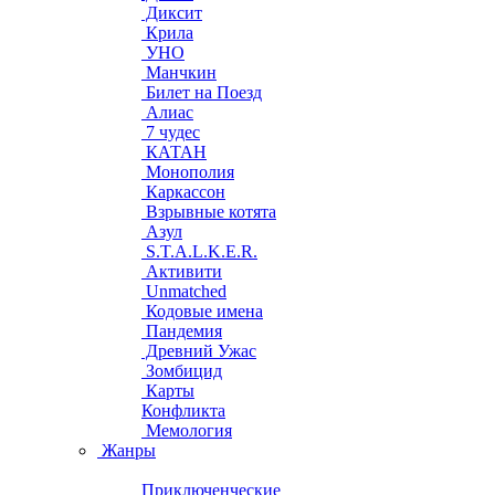
Диксит
Крила
УНО
Манчкин
Билет на Поезд
Алиас
7 чудес
КАТАН
Монополия
Каркассон
Взрывные котята
Азул
S.T.A.L.K.E.R.
Активити
Unmatched
Кодовые имена
Пандемия
Древний Ужас
Зомбицид
Карты
Конфликта
Мемология
Жанры
Приключенческие