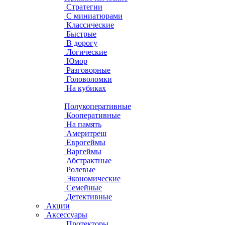
Стратегии
С миниатюрами
Классические
Быстрые
В дорогу
Логические
Юмор
Разговорные
Головоломки
На кубиках
Полукоперативные
Кооперативные
На память
Америтреш
Еврогеймы
Варгеймы
Абстрактные
Ролевые
Экономические
Семейные
Детективные
Акции
Аксессуары
Протекторы