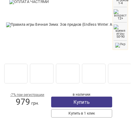
1-4
12+
50-90
в наличии
-7% при регистрации
979
Купить
грн.
Купить в 1 клик