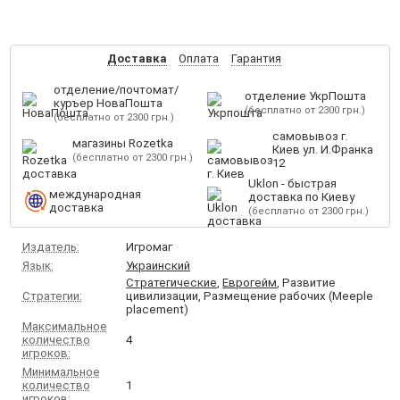
Доставка
Оплата
Гарантия
отделение/почтомат/
отделение УкрПошта
куръер НоваПошта
(бесплатно от 2300 грн.)
(бесплатно от 2300 грн.)
самовывоз г.
магазины Rozetka
Киев ул. И.Франка
(бесплатно от 2300 грн.)
12
Uklon - быстрая
международная
доставка по Киеву
доставка
(бесплатно от 2300 грн.)
Издатель:
Игромаг
Язык:
Украинский
Стратегические
,
Еврогейм
, Развитие
Стратегии:
цивилизации, Размещение рабочих (Meeple
placement)
Максимальное
количество
4
игроков:
Минимальное
количество
1
игроков: