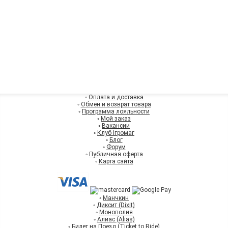
◦
Оплата и доставка
◦
Обмен и возврат товара
◦
Программа лояльности
◦
Мой заказ
◦
Вакансии
◦
Клуб Ігромаг
◦
Блог
◦
Форум
◦
Публичная оферта
◦
Карта сайта
◦
Манчкин
◦
Диксит (Dixit)
◦
Монополия
◦
Алиас (Alias)
◦
Билет на Поезд (Ticket to Ride)