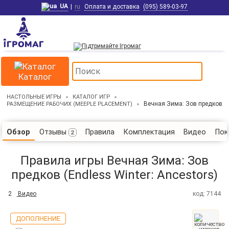
UA
|
ru
Оплата и доставка
(095) 589-03-97
Каталог
НАСТОЛЬНЫЕ ИГРЫ
КАТАЛОГ ИГР
Вечная Зима: Зов предков
РАЗМЕЩЕНИЕ РАБОЧИХ (MEEPLE PLACEMENT)
Отзывы
Правила
Комплектация
Видео
Пок
Обзор
2
Правила игры Вечная Зима: Зов
предков (Endless Winter: Ancestors)
2
Видео
код: 7144
ДОПОЛНЕНИЕ