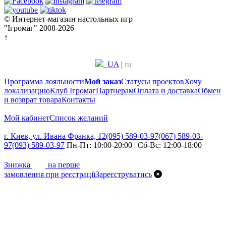
© Интернет-магазин настольных игр
"Ігромаг" 2008-2026
↑
UA
|
ru
Программа лояльности
Мой заказ
Статусы проектов
Хочу
локализацию
Клуб Ігромаг
Партнерам
Оплата и доставка
Обмен
и возврат товара
Контакты
Мой кабинет
Список желаний
г. Киев, ул. Ивана Франка, 12
(095) 589-03-97
(067) 589-03-
97
(093) 589-03-97
Пн-Пт: 10:00-20:00 | Сб-Вс: 12:00-18:00
7%
Знижка
на перше
замовлення при реєстрації
Зареєструватись