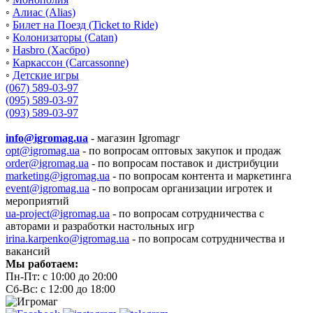
◦
Алиас (Alias)
◦
Билет на Поезд (Ticket to Ride)
◦
Колонизаторы (Catan)
◦
Hasbro (Хасбро)
◦
Каркассон (Carcassonne)
◦
Детские игры
(067) 589-03-97
(095) 589-03-97
(093) 589-03-97
info@igromag.ua
- магазин Igromagг
opt@igromag.ua
- по вопросам оптовых закупок и продаж
order@igromag.ua
- по вопросам поставок и дистрибуции
marketing@igromag.ua
- по вопросам контента и маркетинга
event@igromag.ua
- по вопросам организации игротек и
мероприятий
ua-project@igromag.ua
- по вопросам сотрудничества с
авторами и разработки настольных игр
irina.karpenko@igromag.ua
- по вопросам сотрудничества и
вакансий
Мы работаем:
Пн-Пт: с 10:00 до 20:00
Сб-Вс: с 12:00 до 18:00