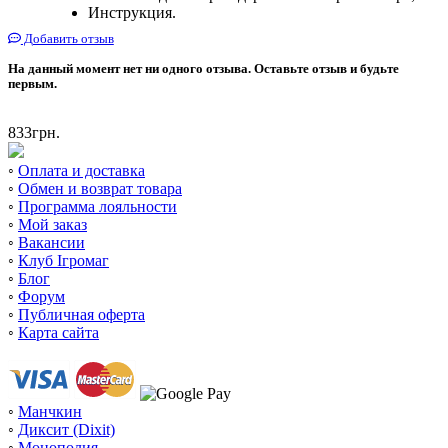
Инструкция.
Добавить отзыв
На данный момент нет ни одного отзыва. Оставьте отзыв и будьте
первым.
833
грн.
◦
Оплата и доставка
◦
Обмен и возврат товара
◦
Программа лояльности
◦
Мой заказ
◦
Вакансии
◦
Клуб Ігромаг
◦
Блог
◦
Форум
◦
Публичная оферта
◦
Карта сайта
◦
Манчкин
◦
Диксит (Dixit)
◦
Монополия