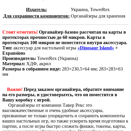
Издатель:
Украина, TowerRex
Для сохранности компонентов:
Органайзеры для хранения
Стоит отметить!
Органайзер базово рассчитан на карты в
протекторах прочностью до 60 микрон. Карты в
протекторах 100 микрон не поместятся внутри аксессуара.
Тип:
аксессуар для настольной игры
«Dinosaur Island»
+
Expansions
Производитель:
TowerRex (Украина)
Материал:
ХДФ, акрил
Размеры в собранном виде:
283×230,5×64 мм; 283×283×63
мм
Важно!
Перед заказом органайзера, обратите внимание
на его размеры, и удостоверьтесь, что он поместится в
Вашу коробку с игрой.
Органайзеры от компании Тавер Рекс это
высококачественные и очень удобные аксессуары,
призванные не только упорядочить и сохранить компоненты
ваших настольных игр, но также ускорить время подготовки к
партии, а после игры быстро сложить фишки, токены, карты,