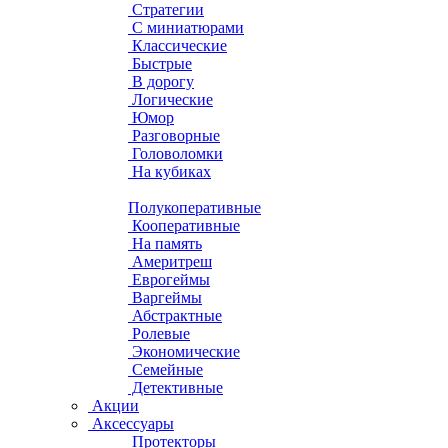
Стратегии
С миниатюрами
Классические
Быстрые
В дорогу
Логические
Юмор
Разговорные
Головоломки
На кубиках
Полукоперативные
Кооперативные
На память
Америтреш
Еврогеймы
Варгеймы
Абстрактные
Ролевые
Экономические
Семейные
Детективные
Акции
Аксессуары
Протекторы