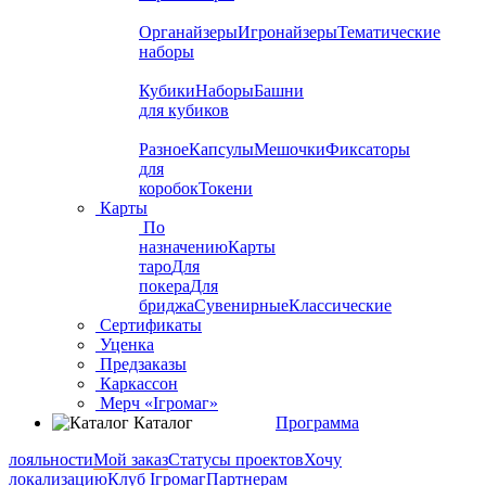
Органайзеры
Игронайзеры
Тематические
наборы
Кубики
Наборы
Башни
для кубиков
Разное
Капсулы
Мешочки
Фиксаторы
для
коробок
Токени
Карты
По
назначению
Карты
таро
Для
покера
Для
бриджа
Сувенирные
Классические
Сертификаты
Уценка
Предзаказы
Каркассон
Мерч «Ігромаг»
Каталог
Программа
лояльности
Мой заказ
Статусы проектов
Хочу
локализацию
Клуб Ігромаг
Партнерам