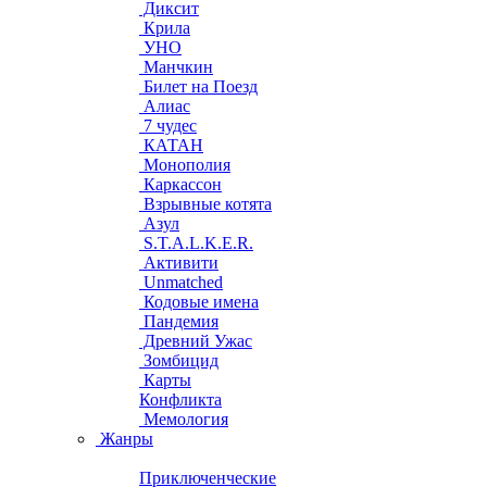
Диксит
Крила
УНО
Манчкин
Билет на Поезд
Алиас
7 чудес
КАТАН
Монополия
Каркассон
Взрывные котята
Азул
S.T.A.L.K.E.R.
Активити
Unmatched
Кодовые имена
Пандемия
Древний Ужас
Зомбицид
Карты
Конфликта
Мемология
Жанры
Приключенческие