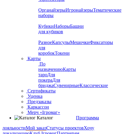
Органайзеры
Игронайзеры
Тематические
наборы
Кубики
Наборы
Башни
для кубиков
Разное
Капсулы
Мешочки
Фиксаторы
для
коробок
Токени
Карты
По
назначению
Карты
таро
Для
покера
Для
бриджа
Сувенирные
Классические
Сертификаты
Уценка
Предзаказы
Каркассон
Мерч «Ігромаг»
Каталог
Программа
лояльности
Мой заказ
Статусы проектов
Хочу
локализацию
Клуб Ігромаг
Партнерам