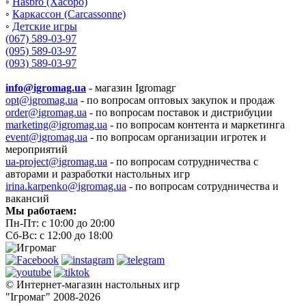
◦
Hasbro (Хасбро)
◦
Каркассон (Carcassonne)
◦
Детские игры
(067) 589-03-97
(095) 589-03-97
(093) 589-03-97
info@igromag.ua
- магазин Igromagг
opt@igromag.ua
- по вопросам оптовых закупок и продаж
order@igromag.ua
- по вопросам поставок и дистрибуции
marketing@igromag.ua
- по вопросам контента и маркетинга
event@igromag.ua
- по вопросам организации игротек и
мероприятий
ua-project@igromag.ua
- по вопросам сотрудничества с
авторами и разработки настольных игр
irina.karpenko@igromag.ua
- по вопросам сотрудничества и
вакансий
Мы работаем:
Пн-Пт: с 10:00 до 20:00
Сб-Вс: с 12:00 до 18:00
© Интернет-магазин настольных игр
"Ігромаг" 2008-2026