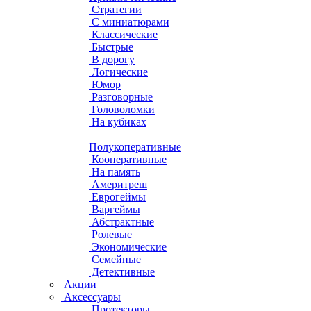
Стратегии
С миниатюрами
Классические
Быстрые
В дорогу
Логические
Юмор
Разговорные
Головоломки
На кубиках
Полукоперативные
Кооперативные
На память
Америтреш
Еврогеймы
Варгеймы
Абстрактные
Ролевые
Экономические
Семейные
Детективные
Акции
Аксессуары
Протекторы