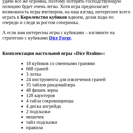
удачи все же огромна, поэтому потерять господствующую
позицию будет очень легко. Хотя игра предполагает
возможность игры вчетвером, на наш взгляд, интереснее всего
играть в
Королевство кубиков
вдвоем, делая ходы по
очереди и следя за ростом соперника.
А если вам интересны игры с кубиками – взгляните на
стратегию с кубиками
Dice Forge
.
Комплектация настольной игры «Dice Realms»:
18 кубиков со сменными гранями
688 граней
3 лотка
24 инструмента для извлечения граней
35 тайлов рандомайзера
48 фишек зерна
128 каунтеров
4 тайла сокровищницы
4 диска апгрейда
2 подсказки
мешочек
тайл подсказки
правила