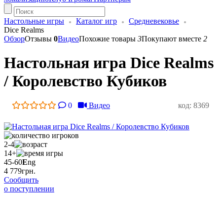
Настольные игры
Каталог игр
Средневековье
Dice Realms
Обзор
Отзывы
0
Видео
Похожие товары
3
Покупают вместе
2
Настольная игра Dice Realms
/ Королевство Кубиков
0
Видео
код: 8369
2-4
14+
45-60
E
ng
4 779
грн.
Сообщить
о поступлении