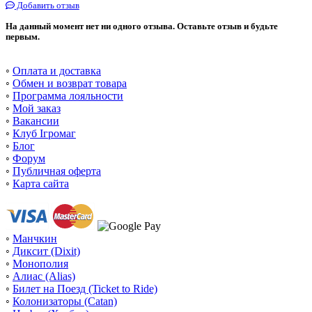
Добавить отзыв
На данный момент нет ни одного отзыва. Оставьте отзыв и будьте
первым.
◦
Оплата и доставка
◦
Обмен и возврат товара
◦
Программа лояльности
◦
Мой заказ
◦
Вакансии
◦
Клуб Ігромаг
◦
Блог
◦
Форум
◦
Публичная оферта
◦
Карта сайта
◦
Манчкин
◦
Диксит (Dixit)
◦
Монополия
◦
Алиас (Alias)
◦
Билет на Поезд (Ticket to Ride)
◦
Колонизаторы (Catan)