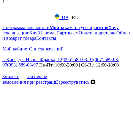
↑
UA
|
RU
Программа лояльности
Мой заказ
Статусы проектов
Хочу
локализацию
Клуб Ігромаг
Партнерам
Оплата и доставка
Обмен
и возврат товара
Контакты
Мой кабинет
Список желаний
г. Киев, ул. Ивана Франка, 12
(095) 589-03-97
(067) 589-03-
97
(093) 589-03-97
Пн-Пт: 10:00-20:00 | Сб-Вс: 12:00-18:00
7%
Знижка
на перше
замовлення при реєстрації
Зареєструватись