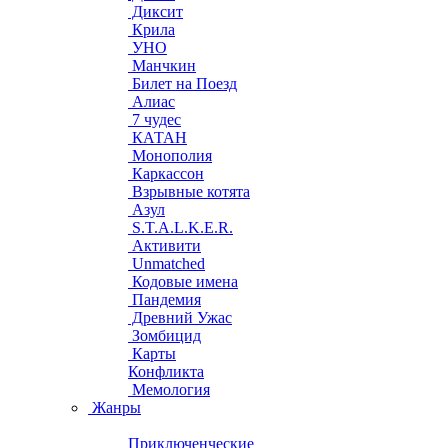
Диксит
Крила
УНО
Манчкин
Билет на Поезд
Алиас
7 чудес
КАТАН
Монополия
Каркассон
Взрывные котята
Азул
S.T.A.L.K.E.R.
Активити
Unmatched
Кодовые имена
Пандемия
Древний Ужас
Зомбицид
Карты
Конфликта
Мемология
Жанры
Приключенческие