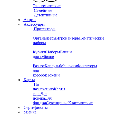
Экономические
Семейные
Детективные
Акции
Аксессуары
Протекторы
Органайзеры
Игронайзеры
Тематические
наборы
Кубики
Наборы
Башни
для кубиков
Разное
Капсулы
Мешочки
Фиксаторы
для
коробок
Токени
Карты
По
назначению
Карты
таро
Для
покера
Для
бриджа
Сувенирные
Классические
Сертификаты
Уценка