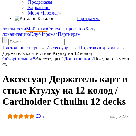
Предзаказы
Каркассон
Мерч «Ігромаг»
Каталог
Программа
лояльности
Мой заказ
Статусы проектов
Хочу
локализацию
Клуб Ігромаг
Партнерам
Настольные игры
Аксессуары
Подставки для карт
Держатель карт в стиле Ктулху на 12 колод
Обзор
Отзывы
5
Аксессуары
1
Дополнения
2
Покупают вместе
40
Аксессуар Держатель карт в
стиле Ктулху на 12 колод /
Cardholder Cthulhu 12 decks
5
код: 3278