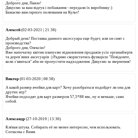
Доброго дня, Павло!
Дякуємо за ваш відгук і побажання - передали їх виробнику:)
Бажаємо вам гарного полювання на Культ!
Алексей
(02-03-2021 | 21:38)
Добрый день! Поставка данного аксессуара еще будет, или он снят с
производства?
Доброго дня, Олексію!
Вже напочатку квітня плануємо відновлення продажів усіх органайзерів
та дерев`яних аксесуарів :) Радимо скористатись функцією "Повідомте,
коли з`явиться" аби не пропустити надходження. Дякуємо за звернення!
Виктор
(01-03-2020 | 08:58)
А какой размер ячейки для карт? Хочу разобраться подойдет ли она для
других игр?
Ячейки подходят для карт размером 57,5*88 мм., ну и меньше, само
собой.
Александр
(27-10-2019 | 13:30)
Клёвая штука. Собирать её не менее интересно, чем использовать.
Согласны с Вами.