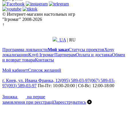
© Интернет-магазин настольных игр
"Ігромаг" 2008-2026
↑
UA
|
RU
Программа лояльности
Мой заказ
Статусы проектов
Хочу
локализацию
Клуб Ігромаг
Партнерам
Оплата и доставка
Обмен
и возврат товара
Контакты
Мой кабинет
Список желаний
г. Киев, ул. Ивана Франка, 12
(095) 589-03-97
(067) 589-03-
97
(093) 589-03-97
Пн-Пт: 10:00-20:00 | Сб-Вс: 12:00-18:00
7%
Знижка
на перше
замовлення при реєстрації
Зареєструватись