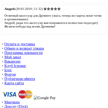
Андрей
(30-01-2019 | 11:32)
Отличный аксессуар для Древнего ужаса, теперь все карты лежат четко
и организованно)
Андрей, рады что аксессуар вам понравился и полностью подходит)
Желаем победы над всеми Древними!
◦
Оплата и доставка
◦
Обмен и возврат товара
◦
Программа лояльности
◦
Мой заказ
◦
Вакансии
◦
Клуб Ігромаг
◦
Блог
◦
Форум
◦
Публичная оферта
◦
Карта сайта
◦
Манчкин
◦
Диксит (Dixit)