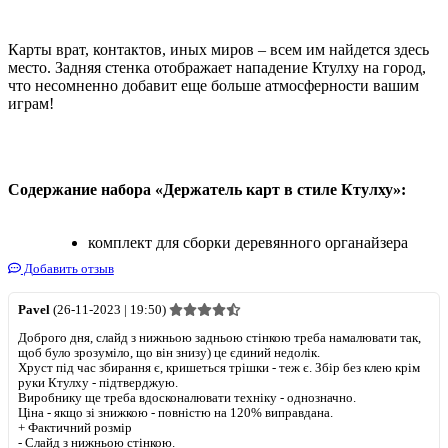
Карты врат, контактов, иных миров – всем им найдется здесь
место. Задняя стенка отображает нападение Ктулху на город,
что несомненно добавит еще больше атмосферности вашим
играм!
Содержание набора «Держатель карт в стиле Ктулху»:
комплект для сборки деревянного органайзера
Добавить отзыв
Pavel
(26-11-2023 | 19:50)
Доброго дня, слайд з нижньою задньою стінкою треба намалювати так,
щоб було зрозуміло, що він знизу) це єдиний недолік.
Хруст під час збирання є, кришеться трішки - теж є. Збір без клею крім
руки Ктулху - підтверджую.
Виробнику ще треба вдосконалювати техніку - однозначно.
Ціна - якщо зі знижкою - повністю на 120% виправдана.
+
Фактичний розмір
-
Слайд з нижньою стінкою.