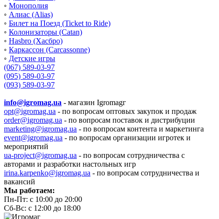
◦
Монополия
◦
Алиас (Alias)
◦
Билет на Поезд (Ticket to Ride)
◦
Колонизаторы (Catan)
◦
Hasbro (Хасбро)
◦
Каркассон (Carcassonne)
◦
Детские игры
(067) 589-03-97
(095) 589-03-97
(093) 589-03-97
info@igromag.ua
- магазин Igromagг
opt@igromag.ua
- по вопросам оптовых закупок и продаж
order@igromag.ua
- по вопросам поставок и дистрибуции
marketing@igromag.ua
- по вопросам контента и маркетинга
event@igromag.ua
- по вопросам организации игротек и
мероприятий
ua-project@igromag.ua
- по вопросам сотрудничества с
авторами и разработки настольных игр
irina.karpenko@igromag.ua
- по вопросам сотрудничества и
вакансий
Мы работаем:
Пн-Пт: с 10:00 до 20:00
Сб-Вс: с 12:00 до 18:00