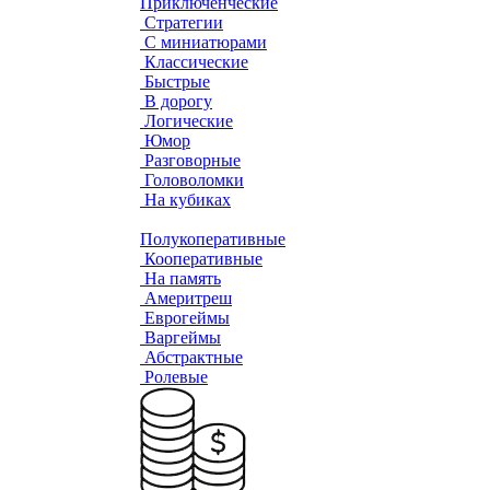
Приключенческие
Стратегии
С миниатюрами
Классические
Быстрые
В дорогу
Логические
Юмор
Разговорные
Головоломки
На кубиках
Полукоперативные
Кооперативные
На память
Америтреш
Еврогеймы
Варгеймы
Абстрактные
Ролевые