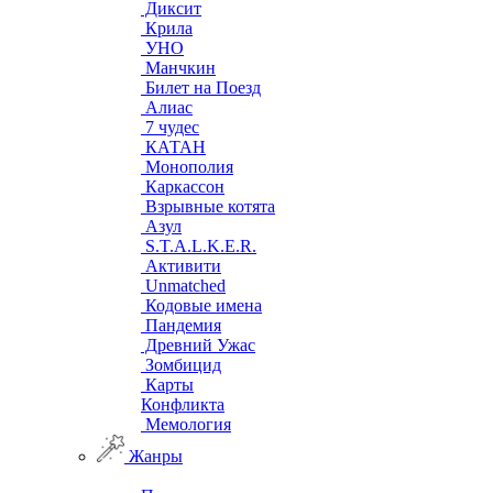
Диксит
Крила
УНО
Манчкин
Билет на Поезд
Алиас
7 чудес
КАТАН
Монополия
Каркассон
Взрывные котята
Азул
S.T.A.L.K.E.R.
Активити
Unmatched
Кодовые имена
Пандемия
Древний Ужас
Зомбицид
Карты
Конфликта
Мемология
Жанры