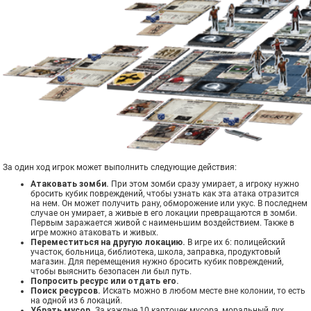
За один ход игрок может выполнить следующие действия:
Атаковать зомби.
При этом зомби сразу умирает, а игроку нужно
бросить кубик повреждений, чтобы узнать как эта атака отразится
на нем. Он может получить рану, обморожение или укус. В последнем
случае он умирает, а живые в его локации превращаются в зомби.
Первым заражается живой с наименьшим воздействием. Также в
игре можно атаковать и живых.
Переместиться на другую локацию.
В игре их 6: полицейский
участок, больница, библиотека, школа, заправка, продуктовый
магазин. Для перемещения нужно бросить кубик повреждений,
чтобы выяснить безопасен ли был путь.
Попросить ресурс или отдать его.
Поиск ресурсов.
Искать можно в любом месте вне колонии, то есть
на одной из 6 локаций.
Убрать мусор.
За каждые 10 карточек мусора, моральный дух