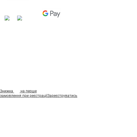
"Ігромаг" 2008-2026
7%
Знижка
на перше
замовлення при реєстрації
Зареєструватись