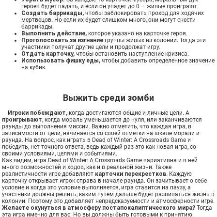
героев будет падать, и если он упадет до 0 — живые проиграют.
Создать баррикады,
чтобы заблокировать проход для ходячих
мертвецов. Но если их будет слишком много, они могут снести
баррикады.
Выполнить действие,
которое указано на карточке героя.
Проголосовать за изгнание
группы живых из колонии. Тогда эти
участники получат другие цели и продолжат игру.
Отдать карточку,
чтобы остановить наступление кризиса.
Использовать фишку еды,
чтобы добавить определенное значение
на кубик.
Выжить среди зомби
Игроки побеждают,
когда достигаются общие и личные цели. А
проигрывают
, когда мораль уменьшается до нуля, или заканчиваются
раунды до выполнения миссии. Важно отметить, что каждая игра, в
зависимости от цели, начинается со своей отметки на шкале морали и
раунда. На вопрос, как играть в Dead of Winter: A Crossroads Game и
победить, нет точного ответа, ведь каждый раз это как новая игра, со
своими условиями, целями и событиями.
Как видим, игра Dead of Winter: A Crossroads Game вариативна и в ней
много возможностей и ходов, как и в реальной жизни. Также
реалистичности игре добавляют
карточки перекрестков
. Каждую
карточку открывает игрок справа в начале раунда. Он зачитывает о себе
условие и когда это условие выполняется, игра ставится на паузу, а
участники должны решить, каким путем дальше будет развиваться жизнь в
колонии. Поэтому это добавляет непредсказуемости и атмосферности игре.
Желаете окунуться в атмосферу постапокалиптического мира?
Тогда
эта игра именно для вас. Но вы должны быть готовыми к принятию