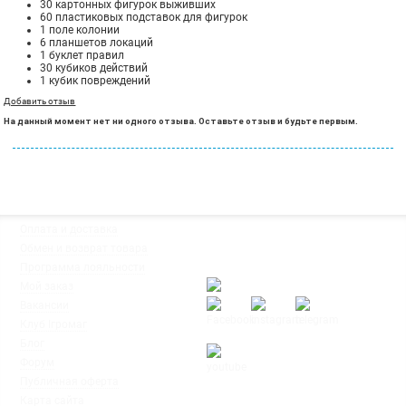
30 картонных фигурок выживших
60 пластиковых подставок для фигурок
1 поле колонии
6 планшетов локаций
1 буклет правил
30 кубиков действий
1 кубик повреждений
Добавить отзыв
На данный момент нет ни одного отзыва. Оставьте отзыв и будьте первым.
◦
Оплата и доставка
Мы работаем:
◦
Обмен и возврат товара
Пн-Пт: с 10:00 до 20:00
◦
Программа лояльности
Сб-Вс: с 12:00 до 18:00
◦
Мой заказ
◦
Вакансии
◦
Клуб Ігромаг
◦
Блог
◦
Форум
◦
Публичная оферта
© Интернет-магазин настольных
◦
Карта сайта
игр