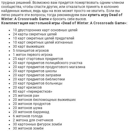
трудных решений. Возможно вам придется пожертвовать одним членом
сообщества, чтобы спасти других, или отказаться принять в колонию
найденных живых, ведь еды на всех может просто не хватить. Если вы
легко решите эти вопросы, тогда рекомендуем вам
купить игру Dead of
Winter: A Crossroads Game
и бросить себе вызов.
Комплектация настольной игры «Dead of Winter: A Crossroads Game»:
10 двусторонних карт основных целей
24 карты секретных целей
10 карт секретных целей предателей
10 карт секретных целей изгнанных
30 карт выживших
5 планшетов игроков
1 жетон первого игрока
25 карт стартовых предметов
20 карт предметов полицейского участка
20 карт предметов продуктового магазина
20 карт предметов школы
20 карт предметов заправки
20 карт предметов библиотеки
20 карт предметов больницы
20 карт кризисов
80 карт «перекрестков»
25 жетонов ран
20 жетонов беспомощных выживших
20 жетонов продуктов
20 жетонов шума
20 жетонов баррикад
6 жетонов голода
2 жетона для счетчиков
30 картонных фигурок зомби
30 жетонов зомби