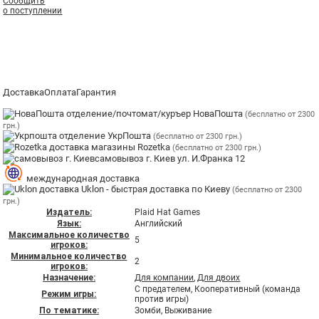
Сообщить
о поступлении
Доставка
Оплата
Гарантия
отделение/почтомат/куръер НоваПошта
(бесплатно от 2300
грн.)
отделение УкрПошта
(бесплатно от 2300 грн.)
магазины Rozetka
(бесплатно от 2300 грн.)
самовывоз г. Киев ул. И.Франка 12
международная доставка
Uklon - быстрая доставка по Киеву
(бесплатно от 2300
грн.)
Издатель:
Plaid Hat Games
Язык:
Английский
Максимальное количество
5
игроков:
Минимальное количество
2
игроков:
Назначение:
Для компании
,
Для двоих
С предателем, Кооперативный (команда
Режим игры:
против игры)
По тематике:
Зомби, Выживание