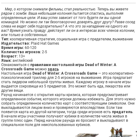
Мир, о котором снимали фильмы, стал реальностью. Теперь вы живете
рядом с зомби. Ваша небольшая колония пытается спастись, выполняя
определенные цели. И ваш успех зависит от того будете ли вы одной
командой. Но можно ли так безоговорочно доверять друг другу? Разве сосед
слева не ведет себя подозрительно? А что это за нападение на одного из
вас? Время узнать правду: действует ли он в интересах всех членов колонии,
или только в собственных.
Тип:
кооперативная стратегия, социальная игра с предателем, выживание
Издательство:
Plaid Hat Games
Время игры:
60-120
Количество игроков:
2-5
Возраст:
13+
Язык:
английский
Ознакомиться с
правилами настольной игры Dead of Winter: A
Crossroads Game
можно
здесь
Настольная игра
Dead of Winter: A Crossroads Game
— это кооперативно-
психологический триллер для 2-5 игроков на выживание. Игра предлагает
стать лидером небольшой группы живых. Каждому игроку в начале игры
выдается сокровище из 5 предметов. Это может быть еда, лекарства или
другие вещи.
Раунд начинается с открытия карты кризиса, которая предусматривает
определенное событие, которого игроки должны избежать. Для этого нужно
собрать определенное количество карт с соответствующим символом. Они
выкладываются лицом вниз и проверяются впоследствии. Если там
появится карта из другой категории, тогда среди игроков есть
предатель
.
В начале игры участники получают кубики в количестве числа живых в
группе плюс один. Перед началом раунда их бросают и выкладывают в
специальное поле для неиспользованных кубиков.