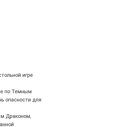
стольной игре
ре по Темным
нь опасности для
ым Драконом,
ванной