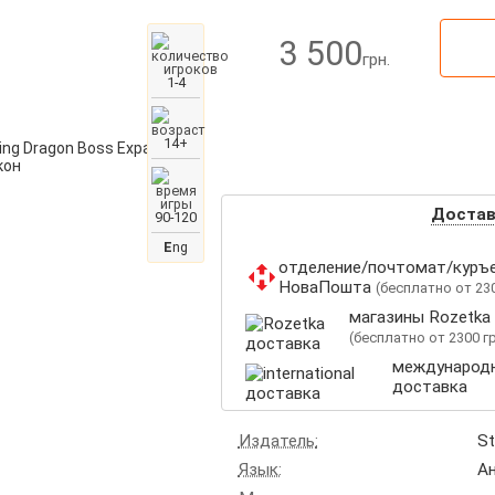
3 500
грн.
1-4
14+
Доста
90-120
E
ng
отделение/почтомат/куръ
НоваПошта
(бесплатно от 230
магазины Rozetka
(бесплатно от 2300 гр
международ
доставка
Издатель:
St
Язык:
Ан