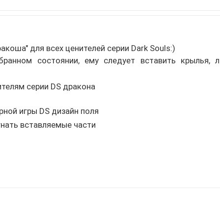
коша" для всех ценителей серии Dark Souls:)
бранном состоянии, ему следует вставить крылья, ла
ителям серии DS дракона
рной игры DS дизайн поля
гнать вставляемые части