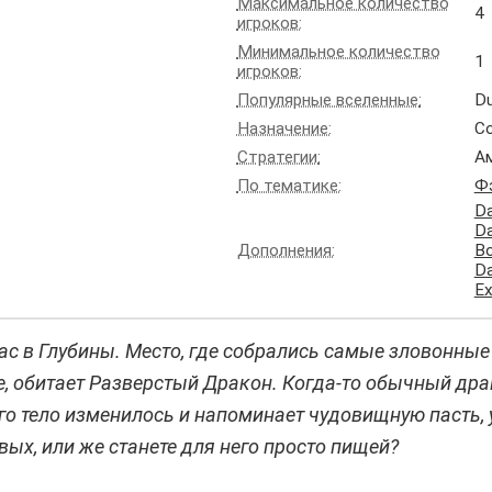
Максимальное количество
4
игроков:
Минимальное количество
1
игроков:
Популярные вселенные:
Du
Назначение:
С
Стратегии:
А
По тематике:
Ф
Da
Da
Дополнения:
Bo
Da
Ex
 в Глубины. Место, где собрались самые зловонные
е, обитает Разверстый Дракон. Когда-то обычный дра
го тело изменилось и напоминает чудовищную пасть,
ых, или же станете для него просто пищей?