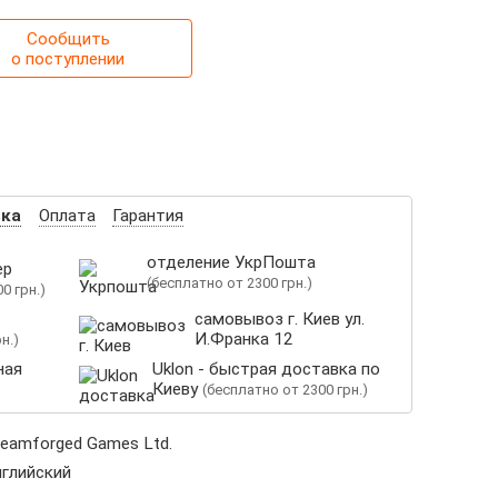
Сообщить
о поступлении
вка
Оплата
Гарантия
отделение УкрПошта
ер
(бесплатно от 2300 грн.)
0 грн.)
самовывоз г. Киев ул.
И.Франка 12
н.)
ная
Uklon - быстрая доставка по
Киеву
(бесплатно от 2300 грн.)
eamforged Games Ltd.
глийский