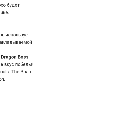
охо будет
ике.
рь использует
 накладываемой
g Dragon Boss
ее вкус победы!
ouls: The Board
on.