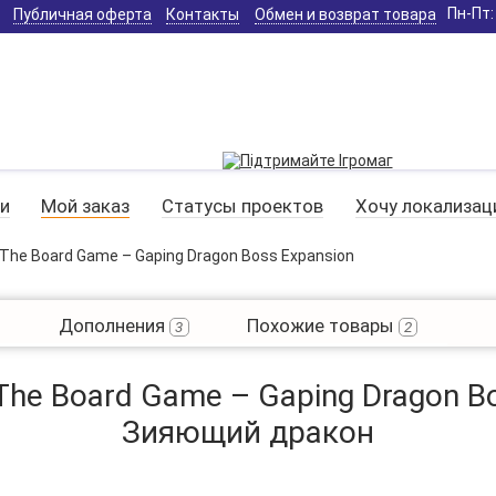
Пн-Пт: 
Публичная оферта
Контакты
Обмен и возврат товара
и
Мой заказ
Статусы проектов
Хочу локализа
: The Board Game – Gaping Dragon Boss Expansion
о
Дополнения
Похожие товары
3
2
 The Board Game – Gaping Dragon B
Зияющий дракон