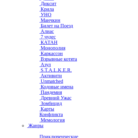
Диксит
Крила
УНО
Манчкин
Билет на Поезд
Алиас
7 чудес
КАТАН
Монополия
Каркассон
Взрывные котята
Азул
S.T.A.L.K.E.R.
Активити
Unmatched
Кодовые имена
Пандемия
Древний Ужас
Зомбицид
Карты
Конфликта
Мемология
Жанры
Приключенческие