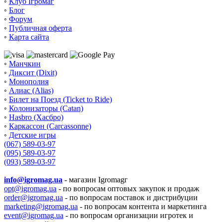
◦
Клуб Ігромаг
◦
Блог
◦
Форум
◦
Публичная оферта
◦
Карта сайта
◦
Манчкин
◦
Диксит (Dixit)
◦
Монополия
◦
Алиас (Alias)
◦
Билет на Поезд (Ticket to Ride)
◦
Колонизаторы (Catan)
◦
Hasbro (Хасбро)
◦
Каркассон (Carcassonne)
◦
Детские игры
(067) 589-03-97
(095) 589-03-97
(093) 589-03-97
info@igromag.ua
- магазин Igromagг
opt@igromag.ua
- по вопросам оптовых закупок и продаж
order@igromag.ua
- по вопросам поставок и дистрибуции
marketing@igromag.ua
- по вопросам контента и маркетинга
event@igromag.ua
- по вопросам организации игротек и