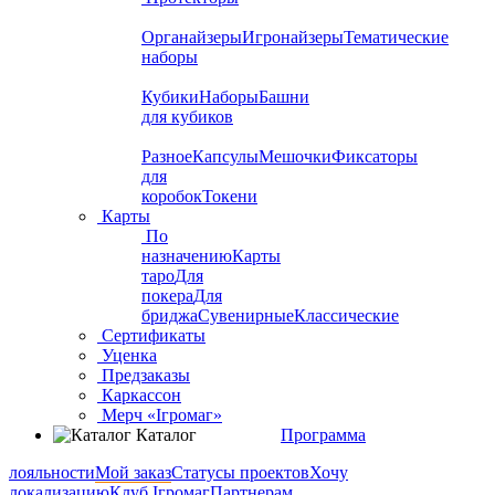
Органайзеры
Игронайзеры
Тематические
наборы
Кубики
Наборы
Башни
для кубиков
Разное
Капсулы
Мешочки
Фиксаторы
для
коробок
Токени
Карты
По
назначению
Карты
таро
Для
покера
Для
бриджа
Сувенирные
Классические
Сертификаты
Уценка
Предзаказы
Каркассон
Мерч «Ігромаг»
Каталог
Программа
лояльности
Мой заказ
Статусы проектов
Хочу
локализацию
Клуб Ігромаг
Партнерам