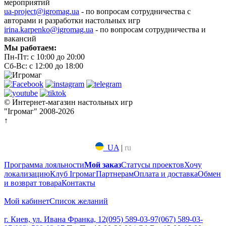
мероприятий
ua-project@igromag.ua
- по вопросам сотрудничества с
авторами и разработки настольных игр
irina.karpenko@igromag.ua
- по вопросам сотрудничества и
вакансий
Мы работаем:
Пн-Пт: с 10:00 до 20:00
Сб-Вс: с 12:00 до 18:00
© Интернет-магазин настольных игр
"Ігромаг" 2008-2026
↑
UA
|
ru
Программа лояльности
Мой заказ
Статусы проектов
Хочу
локализацию
Клуб Ігромаг
Партнерам
Оплата и доставка
Обмен
и возврат товара
Контакты
Мой кабинет
Список желаний
г. Киев, ул. Ивана Франка, 12
(095) 589-03-97
(067) 589-03-