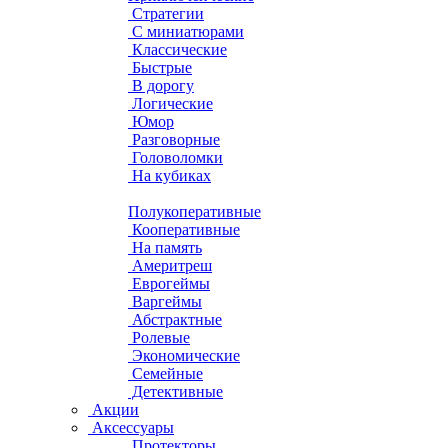
Стратегии
С миниатюрами
Классические
Быстрые
В дорогу
Логические
Юмор
Разговорные
Головоломки
На кубиках
Полукоперативные
Кооперативные
На память
Америтреш
Еврогеймы
Варгеймы
Абстрактные
Ролевые
Экономические
Семейные
Детективные
Акции
Аксессуары
Протекторы