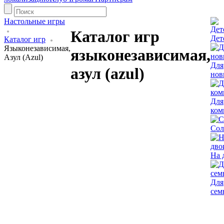
Настольные игры
Каталог игр
Дет
Каталог игр
Языконезависимая,
языконезависимая,
Азул (Azul)
Для
азул (azul)
нов
Для
ком
Сол
На 
Для
сем