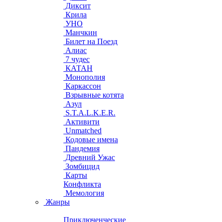
Диксит
Крила
УНО
Манчкин
Билет на Поезд
Алиас
7 чудес
КАТАН
Монополия
Каркассон
Взрывные котята
Азул
S.T.A.L.K.E.R.
Активити
Unmatched
Кодовые имена
Пандемия
Древний Ужас
Зомбицид
Карты
Конфликта
Мемология
Жанры
Приключенческие