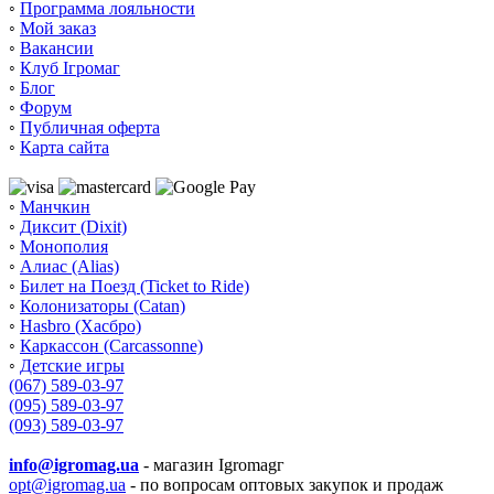
◦
Программа лояльности
◦
Мой заказ
◦
Вакансии
◦
Клуб Ігромаг
◦
Блог
◦
Форум
◦
Публичная оферта
◦
Карта сайта
◦
Манчкин
◦
Диксит (Dixit)
◦
Монополия
◦
Алиас (Alias)
◦
Билет на Поезд (Ticket to Ride)
◦
Колонизаторы (Catan)
◦
Hasbro (Хасбро)
◦
Каркассон (Carcassonne)
◦
Детские игры
(067) 589-03-97
(095) 589-03-97
(093) 589-03-97
info@igromag.ua
- магазин Igromagг
opt@igromag.ua
- по вопросам оптовых закупок и продаж