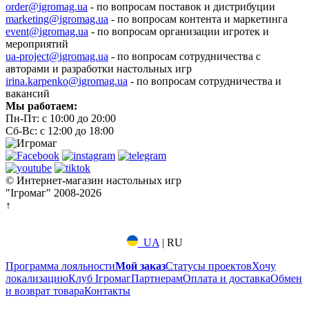
order@igromag.ua
- по вопросам поставок и дистрибуции
marketing@igromag.ua
- по вопросам контента и маркетинга
event@igromag.ua
- по вопросам организации игротек и
мероприятий
ua-project@igromag.ua
- по вопросам сотрудничества с
авторами и разработки настольных игр
irina.karpenko@igromag.ua
- по вопросам сотрудничества и
вакансий
Мы работаем:
Пн-Пт: с 10:00 до 20:00
Сб-Вс: с 12:00 до 18:00
© Интернет-магазин настольных игр
"Ігромаг" 2008-2026
↑
UA
|
RU
Программа лояльности
Мой заказ
Статусы проектов
Хочу
локализацию
Клуб Ігромаг
Партнерам
Оплата и доставка
Обмен
и возврат товара
Контакты