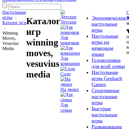
Настольные
С
игры
Экономические
Каталог
Детские
Каталог игр
м
настольные
игр
игры
Winning
Настольные
п
Для
Moves,
winning
игры на
п
новичков
Vesuvius
к
немецком
Media
moves,
и
языке
Для
Головоломки
vesuvius
компании
для всей семьи
media
Настольные
Соло
игры Geekach
Games
На двоих
Спортивные
настольные
игры
Для
Быстрые
семьи
настольные
игры
Развивающие