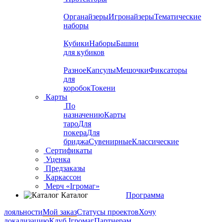
Органайзеры
Игронайзеры
Тематические
наборы
Кубики
Наборы
Башни
для кубиков
Разное
Капсулы
Мешочки
Фиксаторы
для
коробок
Токени
Карты
По
назначению
Карты
таро
Для
покера
Для
бриджа
Сувенирные
Классические
Сертификаты
Уценка
Предзаказы
Каркассон
Мерч «Ігромаг»
Каталог
Программа
лояльности
Мой заказ
Статусы проектов
Хочу
локализацию
Клуб Ігромаг
Партнерам