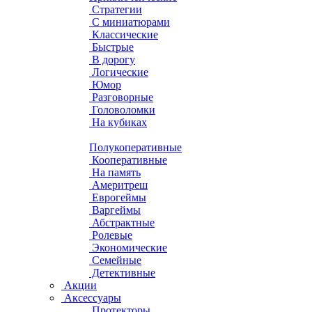
Стратегии
С миниатюрами
Классические
Быстрые
В дорогу
Логические
Юмор
Разговорные
Головоломки
На кубиках
Полукоперативные
Кооперативные
На память
Америтреш
Еврогеймы
Варгеймы
Абстрактные
Ролевые
Экономические
Семейные
Детективные
Акции
Аксессуары
Протекторы