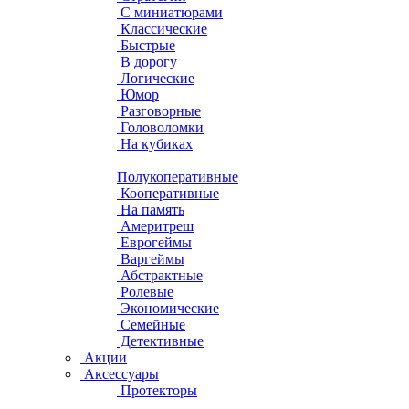
С миниатюрами
Классические
Быстрые
В дорогу
Логические
Юмор
Разговорные
Головоломки
На кубиках
Полукоперативные
Кооперативные
На память
Америтреш
Еврогеймы
Варгеймы
Абстрактные
Ролевые
Экономические
Семейные
Детективные
Акции
Аксессуары
Протекторы