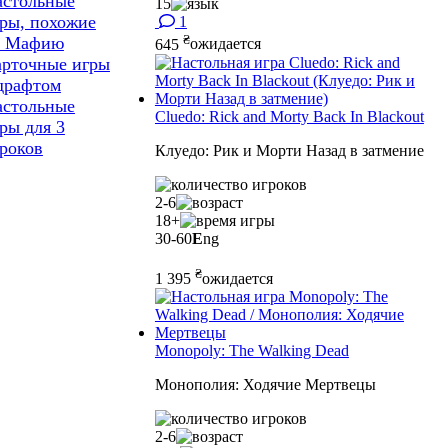
астольные
15
ры, похожие
1
₴
а Мафию
645
ожидается
арточные игры
драфтом
астольные
Cluedo: Rick and Morty Back In Blackout
ры для 3
роков
Клуедо: Рик и Морти Назад в затмение
2-6
18+
30-60
E
ng
₴
1 395
ожидается
Monopoly: The Walking Dead
Монополия: Ходячие Мертвецы
2-6