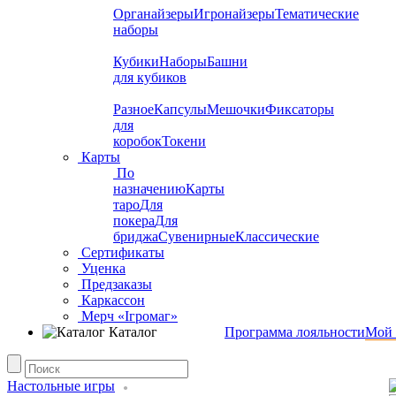
Органайзеры
Игронайзеры
Тематические
наборы
Кубики
Наборы
Башни
для кубиков
Разное
Капсулы
Мешочки
Фиксаторы
для
коробок
Токени
Карты
По
назначению
Карты
таро
Для
покера
Для
бриджа
Сувенирные
Классические
Сертификаты
Уценка
Предзаказы
Каркассон
Мерч «Ігромаг»
Каталог
Программа лояльности
Мой 
Настольные игры