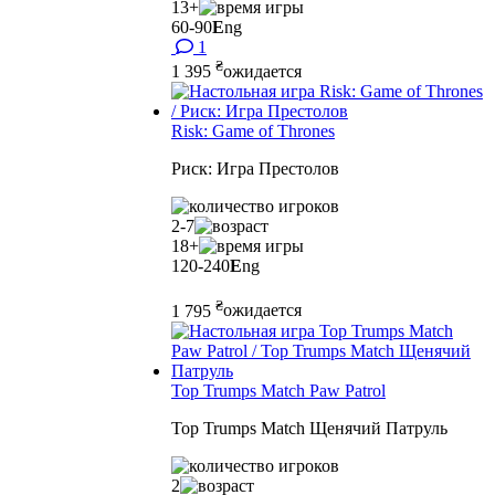
13+
60-90
E
ng
1
₴
1 395
ожидается
Risk: Game of Thrones
Риск: Игра Престолов
2-7
18+
120-240
E
ng
₴
1 795
ожидается
Top Trumps Match Paw Patrol
Top Trumps Match Щенячий Патруль
2