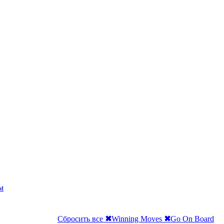
м
Сбросить все
✖
Winning Moves
✖
Go On Board