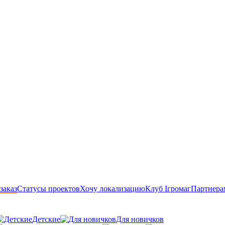
заказ
Статусы проектов
Хочу локализацию
Клуб Ігромаг
Партнера
Детские
Для новичков