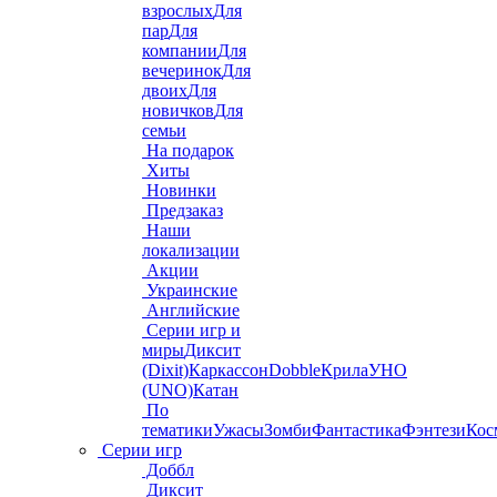
взрослых
Для
пар
Для
компании
Для
вечеринок
Для
двоих
Для
новичков
Для
семьи
На подарок
Хиты
Новинки
Предзаказ
Наши
локализации
Акции
Украинские
Английские
Серии игр и
миры
Диксит
(Dixit)
Каркассон
Dobble
Крила
УНО
(UNO)
Катан
По
тематики
Ужасы
Зомби
Фантастика
Фэнтези
Кос
Серии игр
Доббл
Диксит