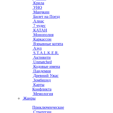
Крила
УНО
Манчкин
Билет на Поезд
Алиас
7 чудес
КАТАН
Монополия
Каркассон
Взрывные котята
Азул
S.T.A.L.K.E.R.
Активити
Unmatched
Кодовые имена
Пандемия
Древний Ужас
Зомбицид
Карты
Конфликта
Мемология
Жанры
Приключенческие
Стратегии