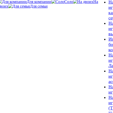
Для компании
Соло
На
Н
двоих
Для семьи
иг
ка
се
Н
иг
в
Иг
б
к
Н
и
Л
Н
иг
а
Н
иг
Н
иг
(T