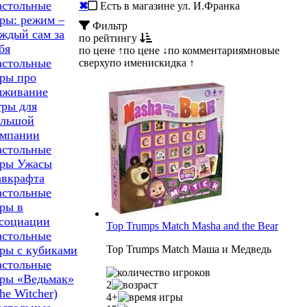
астольные
✖
Есть в магазине ул. И.Франка
ры: режим –
Фильтр
ждый сам за
по рейтингу
бя
по цене ↑
по цене ↓
по комментариям
новые
астольные
сверху
по имени
скидка ↑
ры про
ыживание
ры для
ольшой
омпании
астольные
гры Ужасы
авкрафта
астольные
ры в
ссоциации
Top Trumps Match Masha and the Bear
астольные
Top Trumps Match Маша и Медведь
ры с кубиками
астольные
ры «Ведьмак»
2
he Witcher)
4+