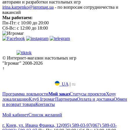
авторами и разработки настольных игр
irina.karpenko@igromag.ua
- по вопросам сотрудничества и
вакансий
Мы работаем:
Пн-Пт: с 10:00 до 20:00
Сб-Вс: с 12:00 до 18:00
© Интернет-магазин настольных игр
"Ігромаг" 2008-2026
↑
UA
|
ru
Программа лояльности
Мой заказ
Статусы проектов
Хочу
локализацию
Клуб Ігромаг
Партнерам
Оплата и доставка
Обмен
и возврат товара
Контакты
Мой кабинет
Список желаний
г. Киев, ул. Ивана Франка, 12
(095) 589-03-97
(067) 589-03-