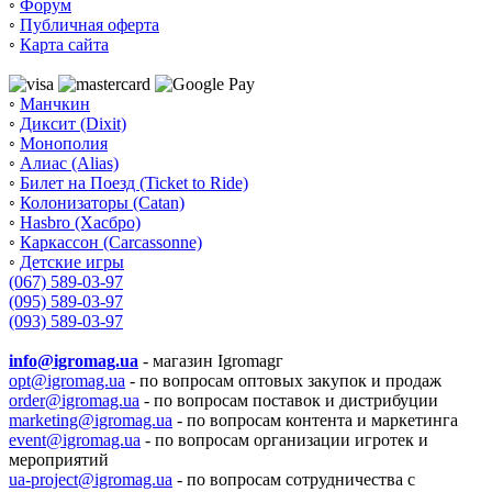
◦
Форум
◦
Публичная оферта
◦
Карта сайта
◦
Манчкин
◦
Диксит (Dixit)
◦
Монополия
◦
Алиас (Alias)
◦
Билет на Поезд (Ticket to Ride)
◦
Колонизаторы (Catan)
◦
Hasbro (Хасбро)
◦
Каркассон (Carcassonne)
◦
Детские игры
(067) 589-03-97
(095) 589-03-97
(093) 589-03-97
info@igromag.ua
- магазин Igromagг
opt@igromag.ua
- по вопросам оптовых закупок и продаж
order@igromag.ua
- по вопросам поставок и дистрибуции
marketing@igromag.ua
- по вопросам контента и маркетинга
event@igromag.ua
- по вопросам организации игротек и
мероприятий
ua-project@igromag.ua
- по вопросам сотрудничества с