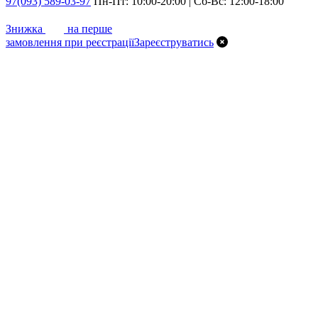
97
(093) 589-03-97
Пн-Пт: 10:00-20:00 | Сб-Вс: 12:00-18:00
7%
Знижка
на перше
замовлення при реєстрації
Зареєструватись