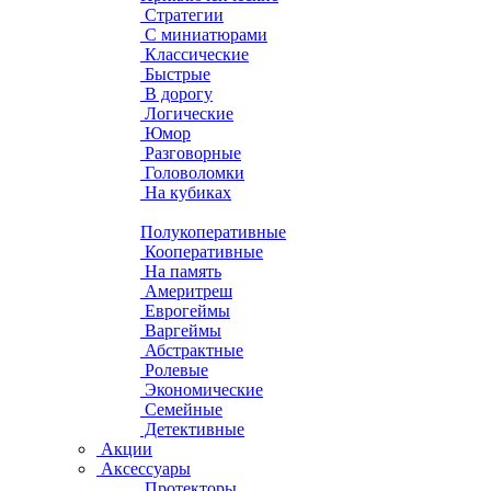
Стратегии
С миниатюрами
Классические
Быстрые
В дорогу
Логические
Юмор
Разговорные
Головоломки
На кубиках
Полукоперативные
Кооперативные
На память
Америтреш
Еврогеймы
Варгеймы
Абстрактные
Ролевые
Экономические
Семейные
Детективные
Акции
Аксессуары
Протекторы