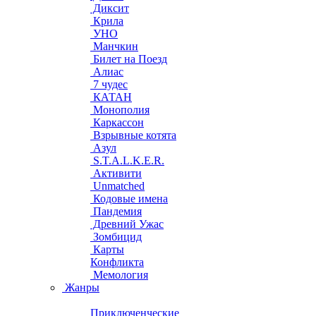
Диксит
Крила
УНО
Манчкин
Билет на Поезд
Алиас
7 чудес
КАТАН
Монополия
Каркассон
Взрывные котята
Азул
S.T.A.L.K.E.R.
Активити
Unmatched
Кодовые имена
Пандемия
Древний Ужас
Зомбицид
Карты
Конфликта
Мемология
Жанры
Приключенческие