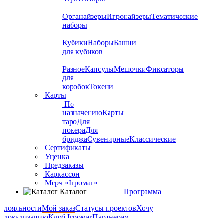
Органайзеры
Игронайзеры
Тематические
наборы
Кубики
Наборы
Башни
для кубиков
Разное
Капсулы
Мешочки
Фиксаторы
для
коробок
Токени
Карты
По
назначению
Карты
таро
Для
покера
Для
бриджа
Сувенирные
Классические
Сертификаты
Уценка
Предзаказы
Каркассон
Мерч «Ігромаг»
Каталог
Программа
лояльности
Мой заказ
Статусы проектов
Хочу
локализацию
Клуб Ігромаг
Партнерам