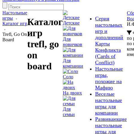
Настольные
Сбр
игры
Серия
Boa
Каталог
Детские
Каталог игр
И.
настольных
игр
игр и
Trefl, Go On
дополнений
по
Для
Board
trefl, go
Карты
по 
новичков
ко
Конфликта
on
им
(Cards of
Для
Сonflict)
board
компании
Настольные
игры,
Соло
похожие на
Мафию
На двоих
Веселые
настольные
игры для
Для
компании
семьи
Развивающие
настольные
игры для