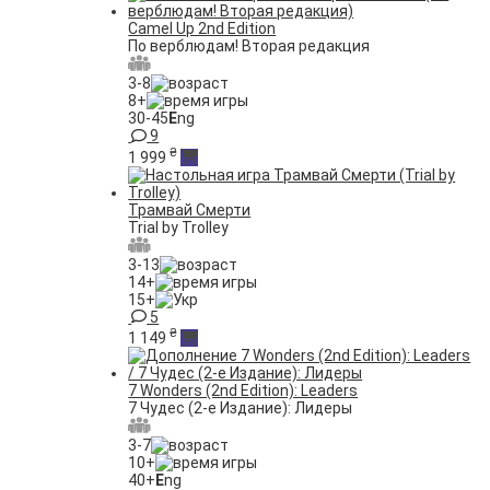
Camel Up 2nd Edition
По верблюдам! Вторая редакция
3-8
8+
30-45
E
ng
9
₴
1 999
Трамвай Смерти
Trial by Trolley
3-13
14+
15+
5
₴
1 149
7 Wonders (2nd Edition): Leaders
7 Чудес (2-е Издание): Лидеры
3-7
10+
40+
E
ng