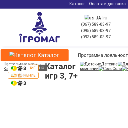
Каталог
Оплата и доставка
|
UA
ru
(067) 589-03-97
(095) 589-03-97
(093) 589-03-97
Каталог
Программа лояльност
Настольные игры
Каталог
Детские
ТОП
НАКЛАД ЗНИЩЕНО
НАКЛАД ЗНИЩЕНО
ДОПОЛНЕНИЕ
ДОПОЛНЕНИЕ
ДОПОЛНЕНИЕ
ТОП
ДОПОЛНЕНИЕ
ДОПОЛНЕНИЕ
ДОПОЛНЕНИЕ
ДОПОЛНЕНИЕ
ДОПОЛНЕНИЕ
ДОПОЛНЕНИЕ
ДОПОЛНЕНИЕ
ТОП
Каталог игр
3, 7+
компании
Соло
игр 3, 7+
ТОП
ТОП
ДОПОЛНЕНИЕ
ДОПОЛНЕНИЕ