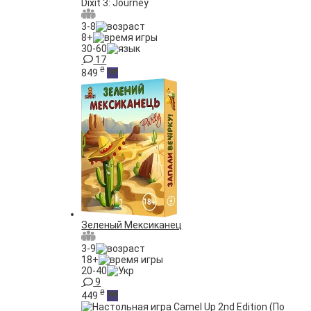
Dixit 3: Journey
3-8
8+
30-60
17
₴
849
Зеленый Мексиканец
3-9
18+
20-40
9
₴
449