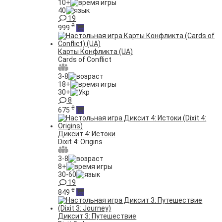
10+
40
19
₴
999
Карты Конфликта (UA)
Cards of Сonflict
3-8
18+
30+
8
₴
675
Диксит 4: Истоки
Dixit 4: Origins
3-8
8+
30-60
19
₴
849
Диксит 3: Путешествие