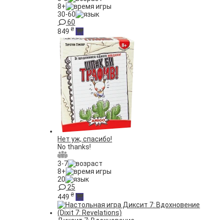
8+
30-60
60
₴
849
Нет уж, спасибо!
No thanks!
3-7
8+
20
25
₴
449