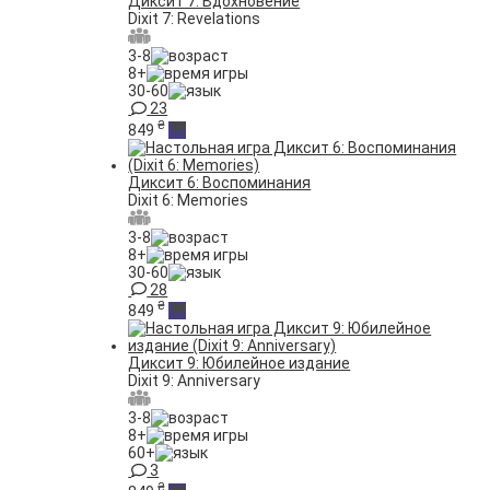
Диксит 7: Вдохновение
Dixit 7: Revelations
3-8
8+
30-60
23
₴
849
Диксит 6: Воспоминания
Dixit 6: Memories
3-8
8+
30-60
28
₴
849
Диксит 9: Юбилейное издание
Dixit 9: Anniversary
3-8
8+
60+
3
₴