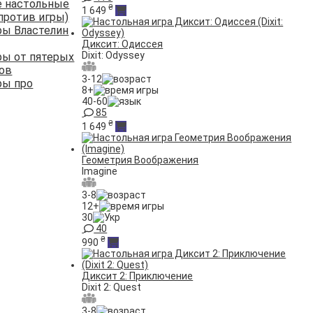
 настольные
₴
1 649
против игры)
ры Властелин
Диксит: Одиссея
Dixit: Odyssey
ры от пятерых
ков
3-12
ры про
8+
40-60
85
₴
1 649
Геометрия Воображения
Imagine
3-8
12+
30
40
₴
990
Диксит 2: Приключение
Dixit 2: Quest
3-8