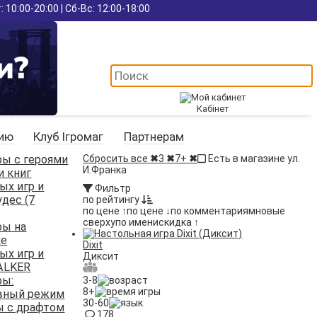
 10:00-20:00 | Сб-Вс: 12:00-18:00
Кабінет
цию
Клуб Ігромаг
Партнерам
ры с героями
Сбросить все
✖
3
✖
7+
✖
Есть в магазине ул.
И.Франка
и книг
ых игр и
Фильтр
удес (7
по рейтингу
по цене ↑
по цене ↓
по комментариям
новые
сверху
по имени
скидка ↑
ры на
ке
Dixit
ых игр и
Диксит
ALKER
ры:
3-8
8+
вный режим
30-60
ы с драфтом
178