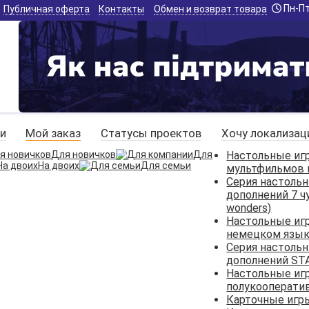
Пн-Пт:
Публичная оферта
Контакты
Обмен и возврат товара
и
Мой заказ
Статусы проектов
Хочу локализа
Для новичков
Для
Настольные иг
На двоих
Для семьи
мультфильмов 
Серия настольн
дополнений 7 ч
wonders)
Настольные иг
немецком язы
Серия настольн
дополнений ST
Настольные иг
полукооперати
Карточные игр