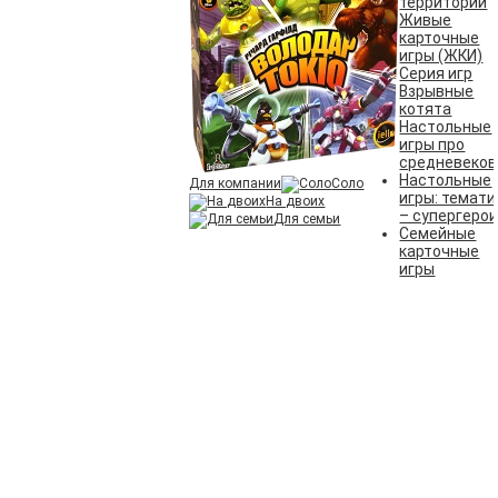
территорий
Живые
карточные
игры (ЖКИ)
Серия игр
Взрывные
котята
Настольные
игры про
средневеков
Настольные
Для компании
Соло
игры: темати
На двоих
– супергеро
Для семьи
Семейные
карточные
игры