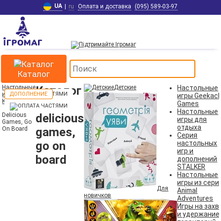
UA
|
ru
Оплата и доставка
(095) 589-03-97
Каталог
Настольные
Каталог
Детские
Настольные
игры
ДОПОЛНЕНИЕ
ДОПОЛНЕНИЕ
ДОПОЛНЕНИЕ
игры Geekac
Каталог игр
игр
Games
Настольные
Delicious
delicious
игры для
Games, Go
отдыха
On Board
games,
Серия
go on
настольных
игр и
board
дополнений
STALKER
Настольные
игры из сери
Для
Animal
новичков
Adventures
Игры на захв
и удержание