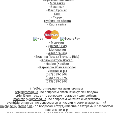
◦
Мой заказ
◦
Вакансии
◦
Клуб Ігромаг
◦
Блог
◦
Форум
◦
Публичная оферта
◦
Карта сайта
◦
Манчкин
◦
Диксит (Dixit)
◦
Монополия
◦
Алиас (Alias)
◦
Билет на Поезд (Ticket to Ride)
◦
Колонизаторы (Catan)
◦
Hasbro (Хасбро)
◦
Каркассон (Carcassonne)
◦
Детские игры
(067) 589-03-97
(095) 589-03-97
(093) 589-03-97
info@igromag.ua
- магазин Igromagг
opt@igromag.ua
- по вопросам оптовых закупок и продаж
order@igromag.ua
- по вопросам поставок и дистрибуции
marketing@igromag.ua
- по вопросам контента и маркетинга
event@igromag.ua
- по вопросам организации игротек и мероприятий
ua-project@igromag.ua
- по вопросам сотрудничества с авторами и разработки
настольных игр