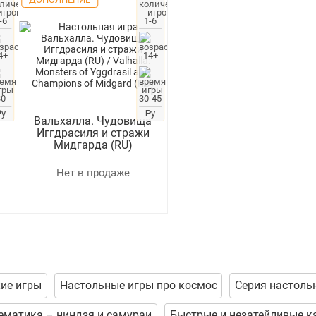
-6
1-6
4+
14+
30
30-45
Р
у
Р
у
Вальхалла. Чудовища
Иггдрасиля и стражи
Мидгарда (RU)
Valhalla: Monsters of Yggdrasil
and Champions of Midgard
Нет в продаже
(RU)
ие игры
Настольные игры про космос
Серия настоль
ематика – ниндзя и самураи
Быстрые и незатейливые к