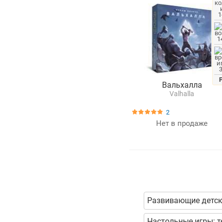
1
1
Вальхалла
Valhalla
2
Нет в продаже
Развивающие детск
Настольные игры: т