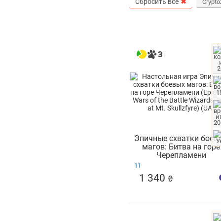
Сбросить все
✖
Crypto
2
1
20
Эпичные схватки боев
магов: Битва на горе
Черепламени
Epic Spell Wars of the Battl
11
Wizards: Duel at Mt. Skullzf
1 340
₴