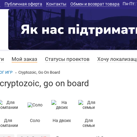
Пн-Пт: 
а
Публичная оферта
Контакты
Обмен и возврат товара
ти
Мой заказ
Статусы проектов
Хочу локализа
ОГ ИГР
Cryptozoic, Go On Board
cryptozoic, go on board
Для
Соло
На двоих
Для
компании
семьи