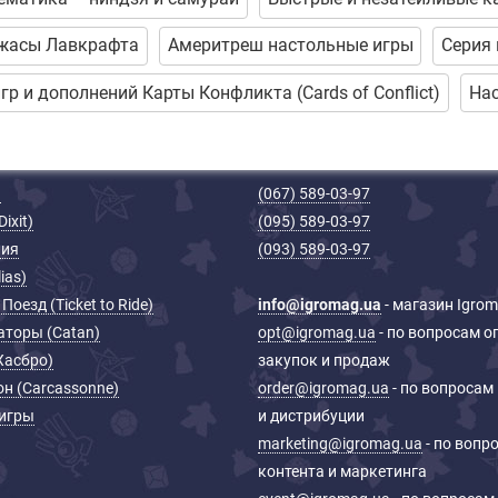
Ужасы Лавкрафта
Америтреш настольные игры
Серия 
р и дополнений Карты Конфликта (Cards of Сonflict)
Нас
н
(067) 589-03-97
ixit)
(095) 589-03-97
ия
(093) 589-03-97
ias)
Поезд (Ticket to Ride)
info@igromag.ua
- магазин Igro
аторы (Catan)
opt@igromag.ua
- по вопросам о
Хасбро)
закупок и продаж
н (Carcassonne)
order@igromag.ua
- по вопросам
 игры
и дистрибуции
marketing@igromag.ua
- по вопр
контента и маркетинга