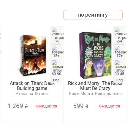
по рейтингу
1-5
2-4
15+
17+
60-90
30-45
E
ng
E
ng
Attack on Titan: Deck
Rick and Morty: The Ricks
Building game
Must Be Crazy
Атака на Титана:
Рик и Морти. Рики, должно
Колодостроительная игра
быть, сошли с ума
1 269
599
₴
₴
ожидается
ожидается