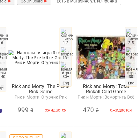
Есть в магазине ул. И.Франка
zoic
✖
Go On Board
✖
-6
1-2
2-5
5+
13+
15+
-40
30+
30
E
ng
E
ng
ых
Rick and Morty: The Pickle
Rick and Morty: Total
Rick Game
Rickall Card Game
Рик и Морти: Огурчик Рик
Рик и Морти: Всмортить Всё
e
yre
999
470
₴
₴
ожидается
ожидается
ДОПОЛНЕНИЕ