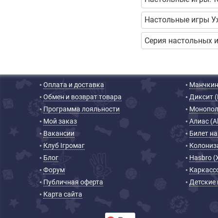
Настольные игры 
Серия настольных иг
◦
Оплата и доставка
◦
Манчки
◦
Обмен и возврат товара
◦
Диксит (D
◦
Программа лояльности
◦
Монопол
◦
Мой заказ
◦
Алиас (Al
◦
Вакансии
◦
Билет на 
◦
Клуб Ігромаг
◦
Колониз
◦
Блог
◦
Hasbro (
◦
Форум
◦
Каркассо
◦
Публичная оферта
◦
Детские
◦
Карта сайта