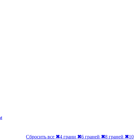
м
Сбросить все
✖
4 грани
✖
6 граней
✖
8 граней
✖
10