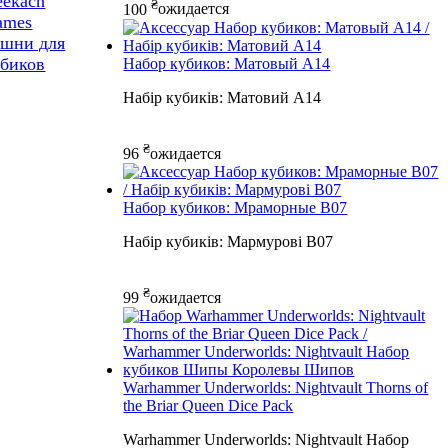
eekach
₴
100
ожидается
ames
ашни для
убиков
Набор кубиков: Матовый А14
Набір кубиків: Матовий А14
₴
96
ожидается
Набор кубиков: Мраморные B07
Набір кубиків: Мармурові B07
₴
99
ожидается
Warhammer Underworlds: Nightvault Thorns of
the Briar Queen Dice Pack
Warhammer Underworlds: Nightvault Набор