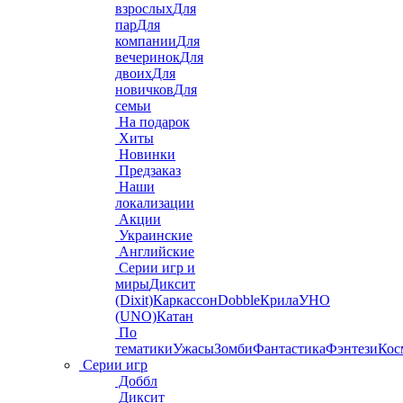
взрослых
Для
пар
Для
компании
Для
вечеринок
Для
двоих
Для
новичков
Для
семьи
На подарок
Хиты
Новинки
Предзаказ
Наши
локализации
Акции
Украинские
Английские
Серии игр и
миры
Диксит
(Dixit)
Каркассон
Dobble
Крила
УНО
(UNO)
Катан
По
тематики
Ужасы
Зомби
Фантастика
Фэнтези
Кос
Серии игр
Доббл
Диксит