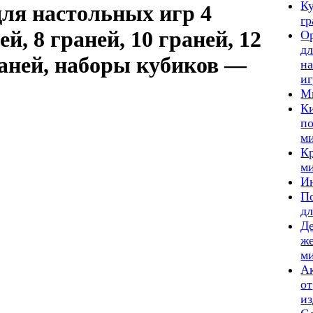
К
для настольных игр 4
гр
ей, 8 граней, 10 граней, 12
О
дл
раней, наборы кубиков —
н
иг
М
К
п
м
Кр
м
И
П
дл
Д
ж
м
А
от
из