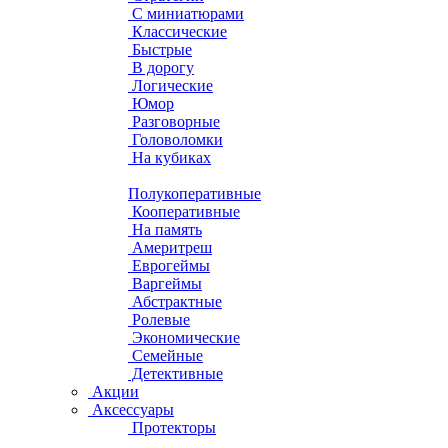
С миниатюрами
Классические
Быстрые
В дорогу
Логические
Юмор
Разговорные
Головоломки
На кубиках
Полукоперативные
Кооперативные
На память
Америтреш
Еврогеймы
Варгеймы
Абстрактные
Ролевые
Экономические
Семейные
Детективные
Акции
Аксессуары
Протекторы