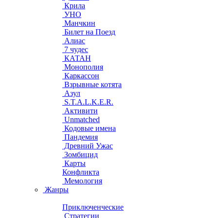
Крила
УНО
Манчкин
Билет на Поезд
Алиас
7 чудес
КАТАН
Монополия
Каркассон
Взрывные котята
Азул
S.T.A.L.K.E.R.
Активити
Unmatched
Кодовые имена
Пандемия
Древний Ужас
Зомбицид
Карты
Конфликта
Мемология
Жанры
Приключенческие
Стратегии