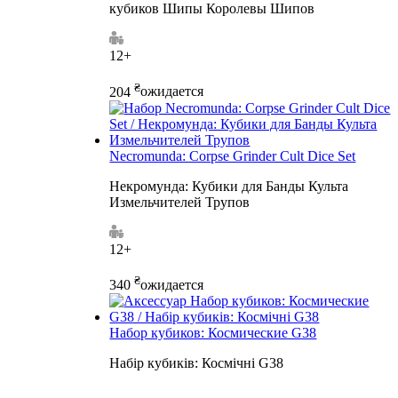
кубиков Шипы Королевы Шипов
12+
₴
204
ожидается
Necromunda: Corpse Grinder Cult Dice Set
Некромунда: Кубики для Банды Культа
Измельчителей Трупов
12+
₴
340
ожидается
Набор кубиков: Космические G38
Набір кубиків: Космічні G38