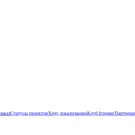
заказ
Статусы проектов
Хочу локализацию
Клуб Ігромаг
Партнера