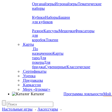
Органайзеры
Игронайзеры
Тематические
наборы
Кубики
Наборы
Башни
для кубиков
Разное
Капсулы
Мешочки
Фиксаторы
для
коробок
Токени
Карты
По
назначению
Карты
таро
Для
покера
Для
бриджа
Сувенирные
Классические
Сертификаты
Уценка
Предзаказы
Каркассон
Мерч «Ігромаг»
Каталог
Программа лояльности
Мой 
Настольные игры
Аксессуары