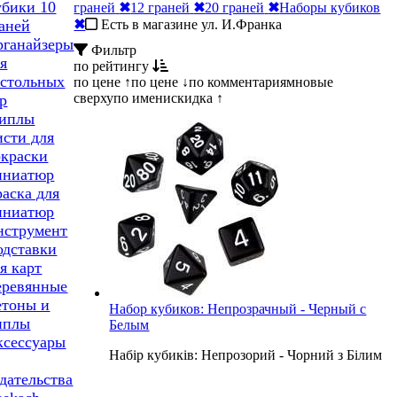
убики 10
граней
✖
12 граней
✖
20 граней
✖
Наборы кубиков
✖
Есть в магазине ул. И.Франка
аней
рганайзеры
Фильтр
я
по рейтингу
астольных
по цене ↑
по цене ↓
по комментариям
новые
сверху
по имени
скидка ↑
р
иплы
исти для
окраски
иниатюр
аска для
иниатюр
нструмент
одставки
я карт
еревянные
етоны и
Набор кубиков: Непрозрачный - Черный с
иплы
Белым
ксессуары
Набір кубиків: Непрозорий - Чорний з Білим
дательства