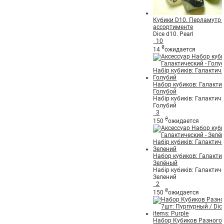
Кубики D10. Перламутр 
ассортименте
Dice d10. Pearl
10
₴
14
ожидается
Набор кубиков: Галактич
Голубой
Набір кубиків: Галактичн
Голубий
3
₴
150
ожидается
Набор кубиков: Галактич
Зелёный
Набір кубиків: Галактичн
Зелений
2
₴
150
ожидается
Набор Кубиков Разного 