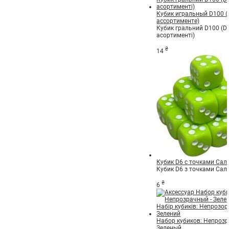
Кубик игральный D100 (
ассортименте)
Кубик гральний D100 (D%
асортименті)
₴
14
Кубик D6 с точками Са
Кубик D6 з точками Сал
₴
6
Набор кубиков: Непрозр
Зеленый