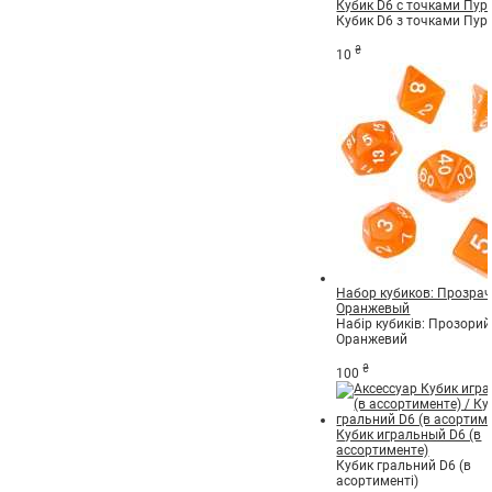
Кубик D6 с точками Пу
Кубик D6 з точками Пур
₴
10
Набор кубиков: Прозрач
Оранжевый
Набір кубиків: Прозорий 
Оранжевий
₴
100
Кубик игральный D6 (в
ассортименте)
Кубик гральний D6 (в
асортименті)