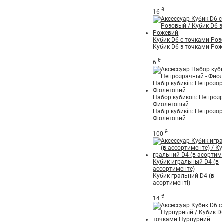
₴
16
Кубик D6 с точками Роз
Кубик D6 з точками Рож
₴
6
Набор кубиков: Непрозр
Фиолетовый
Набір кубиків: Непрозор
Фіолетовий
₴
100
Кубик игральный D4 (в
ассортименте)
Кубик гральний D4 (в
асортименті)
₴
14