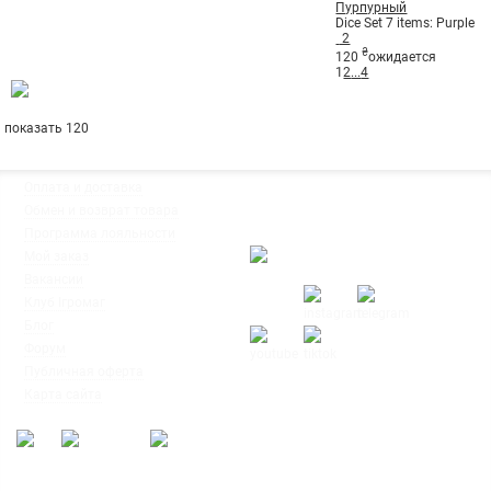
Пурпурный
Dice Set 7 items: Purple
2
₴
120
ожидается
1
2
...
4
показать 120
◦
Оплата и доставка
Мы работаем:
◦
Обмен и возврат товара
Пн-Пт: с 10:00 до 20:00
◦
Программа лояльности
Сб-Вс: с 12:00 до 18:00
◦
Мой заказ
◦
Вакансии
◦
Клуб Ігромаг
◦
Блог
◦
Форум
◦
Публичная оферта
© Интернет-магазин настольных
◦
Карта сайта
игр
"Ігромаг" 2008-2026