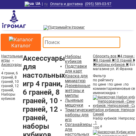
UA
|
ru
Оплата и доставка
(095) 589-03-97
Каталог
Настольные
Аксессуары
Наборы
Сбросить все
✖
4 грани
игры
✖
8 граней
✖
10 граней
✖
кубиков
Аксессуары
для
✖
Наборы кубиков
✖
Ест
Подставки
магазине ул. И.Франка
для карт
4 грани, 6
настольных
Краска для
Фильтр
граней, 8
по рейтингу
миниатюр
граней, 10
игр 4 грани,
по цене ↑
по цене ↓
по
Деревянные
граней, 12
комментариям
новые св
граней,
6 граней, 8
жетоны и
имени
скидка ↑
Наборы
миплы
кубиков
граней, 10
Льняные
мешочки
граней, 12
Тематические
Набор кубиков: Непрозр
Синий
наборы для
граней,
Набір кубиків: Непрозор
игр
1
наборы
Органайзеры
₴
100
для
кубиков
настольных