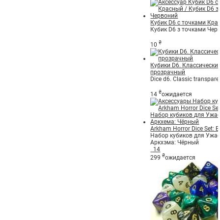
Кубик D6 с точками Кра
Кубик D6 з точками Чер
₴
10
Кубики D6. Классически
прозрачный
Dice d6. Classic transpare
₴
14
ожидается
Arkham Horror Dice Set: B
Набор кубиков для Ужа
Аркхэма: Чёрный
14
₴
299
ожидается