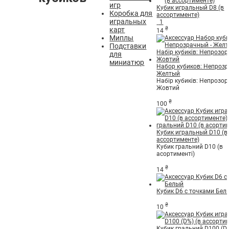
игр
Кубик игральный D8 (в
Коробка для
ассортименте)
игральных
1
₴
карт
14
Миплы
Подставки
для
миниатюр
Набор кубиков: Непрозр
Желтый
Набір кубиків: Непрозор
Жовтий
₴
100
Кубик игральный D10 (в
ассортименте)
Кубик гральний D10 (в
асортименті)
₴
14
Кубик D6 с точками Бел
₴
10