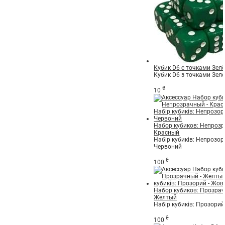
Кубик D6 с точками Зел
Кубик D6 з точками Зел
₴
10
Набор кубиков: Непрозр
Красный
Набір кубиків: Непрозор
Червоний
₴
100
Набор кубиков: Прозрач
Желтый
Набір кубиків: Прозорий
₴
100