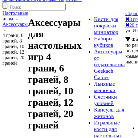
Настольные
Сброс
игры
Кисти для
✖
8 г
Аксессуары
Аксессуары
✖
20 
покраски
ул. И
для
миниатюр
4 грани, 6
Наборы
Фи
граней, 8
настольных
кубиков
по ре
граней, 10
по це
Аксессуары
граней, 12
игр 4
комм
граней, 20
от
имен
граней
издательства
грани, 6
Geekach
граней, 8
Games
Льняные
граней, 10
мешочки
Счетчики
граней, 12
уровней
Капсулы для
граней, 20
жетонов
Игральные
граней
кости для
настольных