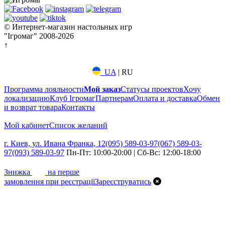
© Интернет-магазин настольных игр
"Ігромаг" 2008-2026
↑
UA
|
RU
Программа лояльности
Мой заказ
Статусы проектов
Хочу
локализацию
Клуб Ігромаг
Партнерам
Оплата и доставка
Обмен
и возврат товара
Контакты
Мой кабинет
Список желаний
г. Киев, ул. Ивана Франка, 12
(095) 589-03-97
(067) 589-03-
97
(093) 589-03-97
Пн-Пт: 10:00-20:00 | Сб-Вс: 12:00-18:00
7%
Знижка
на перше
замовлення при реєстрації
Зареєструватись