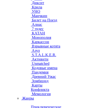
Диксит
Крила
УНО
Манчкин
Билет на Поезд
Алиас
7 чудес
КАТАН
Монополия
Каркассон
Взрывные котята
Азул
S.T.A.L.K.E.R.
Активити
Unmatched
Кодовые имена
Пандемия
Древний Ужас
Зомбицид
Карты
Конфликта
Мемология
Жанры
Приключенческие