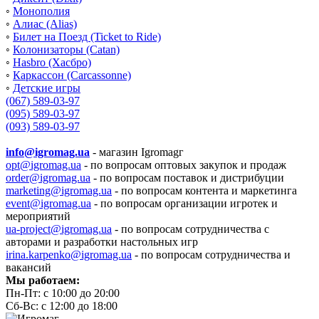
◦
Монополия
◦
Алиас (Alias)
◦
Билет на Поезд (Ticket to Ride)
◦
Колонизаторы (Catan)
◦
Hasbro (Хасбро)
◦
Каркассон (Carcassonne)
◦
Детские игры
(067) 589-03-97
(095) 589-03-97
(093) 589-03-97
info@igromag.ua
- магазин Igromagг
opt@igromag.ua
- по вопросам оптовых закупок и продаж
order@igromag.ua
- по вопросам поставок и дистрибуции
marketing@igromag.ua
- по вопросам контента и маркетинга
event@igromag.ua
- по вопросам организации игротек и
мероприятий
ua-project@igromag.ua
- по вопросам сотрудничества с
авторами и разработки настольных игр
irina.karpenko@igromag.ua
- по вопросам сотрудничества и
вакансий
Мы работаем:
Пн-Пт: с 10:00 до 20:00
Сб-Вс: с 12:00 до 18:00