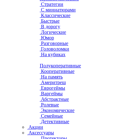
Стратегии
С миниатюрами
Классические
Быстрые
В дорогу
Логические
Юмор
Разговорные
Головоломки
На кубиках
Полукоперативные
Кооперативные
На память
Америтреш
Еврогеймы
Варгеймы
Абстрактные
Ролевые
Экономические
Семейные
Детективные
Акции
Аксессуары
Протекторы