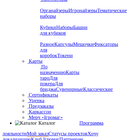
Органайзеры
Игронайзеры
Тематические
наборы
Кубики
Наборы
Башни
для кубиков
Разное
Капсулы
Мешочки
Фиксаторы
для
коробок
Токени
Карты
По
назначению
Карты
таро
Для
покера
Для
бриджа
Сувенирные
Классические
Сертификаты
Уценка
Предзаказы
Каркассон
Мерч «Ігромаг»
Каталог
Программа
лояльности
Мой заказ
Статусы проектов
Хочу
локализацию
Клуб Ігромаг
Партнерам