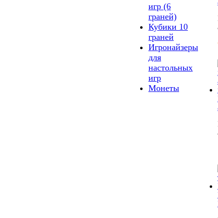
игр (6
граней)
Кубики 10
граней
Игронайзеры
для
настольных
игр
Монеты