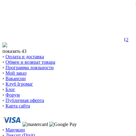
1
2
показать 43
◦
Оплата и доставка
◦
Обмен и возврат товара
◦
Программа лояльности
◦
Мой заказ
◦
Вакансии
◦
Клуб Ігромаг
◦
Блог
◦
Форум
◦
Публичная оферта
◦
Карта сайта
◦
Манчкин
◦
Диксит (Dixit)