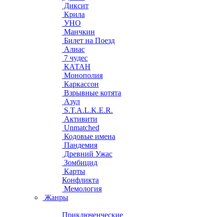
Диксит
Крила
УНО
Манчкин
Билет на Поезд
Алиас
7 чудес
КАТАН
Монополия
Каркассон
Взрывные котята
Азул
S.T.A.L.K.E.R.
Активити
Unmatched
Кодовые имена
Пандемия
Древний Ужас
Зомбицид
Карты
Конфликта
Мемология
Жанры
Приключенческие