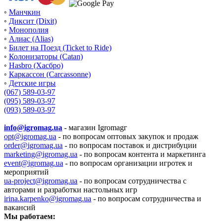
◦
Манчкин
◦
Диксит (Dixit)
◦
Монополия
◦
Алиас (Alias)
◦
Билет на Поезд (Ticket to Ride)
◦
Колонизаторы (Catan)
◦
Hasbro (Хасбро)
◦
Каркассон (Carcassonne)
◦
Детские игры
(067) 589-03-97
(095) 589-03-97
(093) 589-03-97
info@igromag.ua
- магазин Igromagг
opt@igromag.ua
- по вопросам оптовых закупок и продаж
order@igromag.ua
- по вопросам поставок и дистрибуции
marketing@igromag.ua
- по вопросам контента и маркетинга
event@igromag.ua
- по вопросам организации игротек и
мероприятий
ua-project@igromag.ua
- по вопросам сотрудничества с
авторами и разработки настольных игр
irina.karpenko@igromag.ua
- по вопросам сотрудничества и
вакансий
Мы работаем: