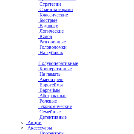
Стратегии
С миниатюрами
Классические
Быстрые
В дорогу
Логические
Юмор
Разговорные
Головоломки
На кубиках
Полукоперативные
Кооперативные
На память
Америтреш
Еврогеймы
Варгеймы
Абстрактные
Ролевые
Экономические
Семейные
Детективные
Акции
Аксессуары
Протекторы