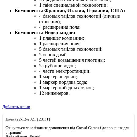
1 тайл специальной технологии;
Компоненты Франции, Италии, Германии, США:
4 базовых тайлов технологий (личные
строения);
4 расширения поля;
Компоненты Нидерландов:
1 планшет компании;
1 расширения поля;
5 базовых тайлов технологий;
5 основ дамб;
5 частей возвышения плотины;
5 трубопроводов;
4 части электростанции;
1 маркер энергии;
1 маркер порядка хода;
1 маркер победных очков;
12 инженеров.
Добавить отзыв
Еней
(22-12-2021 | 23:31)
Очікується локалізоване доповнення від Crowd Games і доповнення для
5 гравця?
Добрий день, Енею!