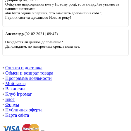
Очікуємо надходження вже у Новому році, то ж слідкуйте уважно за
нашими новинами
аби бути одним з перших, хто замовить доповнення собі :)
Гарних свят та щасливого Нового року!
Александр
(02-02-2021 | 09:47)
Ожидается ли данное дополнение?
Да, ожидаем, но конкретных сроков пока нет.
◦
Оплата и доставка
◦
Обмен и возврат товара
◦
Программа лояльности
◦
Мой заказ
◦
Вакансии
◦
Клуб Ігромаг
◦
Блог
◦
Форум
◦
Публичная оферта
◦
Карта сайта