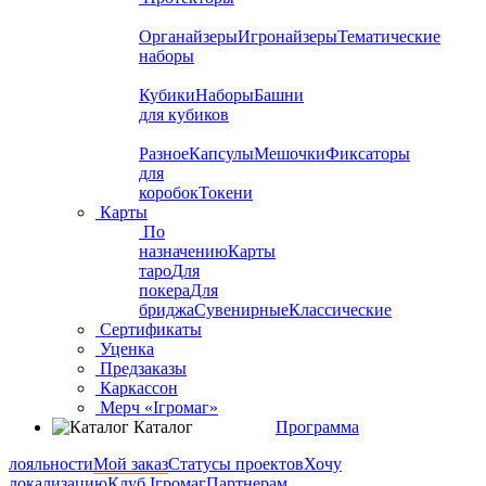
Органайзеры
Игронайзеры
Тематические
наборы
Кубики
Наборы
Башни
для кубиков
Разное
Капсулы
Мешочки
Фиксаторы
для
коробок
Токени
Карты
По
назначению
Карты
таро
Для
покера
Для
бриджа
Сувенирные
Классические
Сертификаты
Уценка
Предзаказы
Каркассон
Мерч «Ігромаг»
Каталог
Программа
лояльности
Мой заказ
Статусы проектов
Хочу
локализацию
Клуб Ігромаг
Партнерам