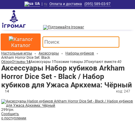
UA
|
ru
Оплата и доставка
(095) 589-03-97
Каталог
Настольные игры
Аксессуары
Наборы кубиков
Arkham Horror Dice Set: Black
Обзор
Отзывы
14
Аксессуары
1
Похожие товары
3
Покупают вместе
40
Аксессуары Набор кубиков Arkham
Horror Dice Set - Black / Набор
кубиков для Ужаса Аркхема: Чёрный
14
код: 247
299
грн.
Сообщить
о поступлении