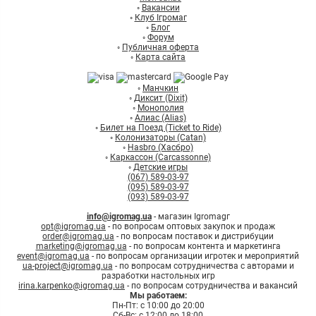
◦
Вакансии
◦
Клуб Ігромаг
◦
Блог
◦
Форум
◦
Публичная оферта
◦
Карта сайта
◦
Манчкин
◦
Диксит (Dixit)
◦
Монополия
◦
Алиас (Alias)
◦
Билет на Поезд (Ticket to Ride)
◦
Колонизаторы (Catan)
◦
Hasbro (Хасбро)
◦
Каркассон (Carcassonne)
◦
Детские игры
(067) 589-03-97
(095) 589-03-97
(093) 589-03-97
info@igromag.ua
- магазин Igromagг
opt@igromag.ua
- по вопросам оптовых закупок и продаж
order@igromag.ua
- по вопросам поставок и дистрибуции
marketing@igromag.ua
- по вопросам контента и маркетинга
event@igromag.ua
- по вопросам организации игротек и мероприятий
ua-project@igromag.ua
- по вопросам сотрудничества с авторами и
разработки настольных игр
irina.karpenko@igromag.ua
- по вопросам сотрудничества и вакансий
Мы работаем:
Пн-Пт: с 10:00 до 20:00
Сб-Вс: с 12:00 до 18:00