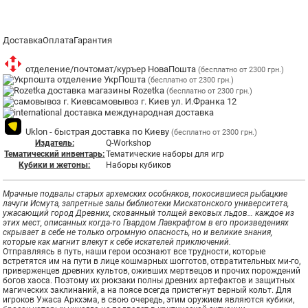
Доставка
Оплата
Гарантия
отделение/почтомат/куръер НоваПошта
(бесплатно от 2300 грн.)
отделение УкрПошта
(бесплатно от 2300 грн.)
магазины Rozetka
(бесплатно от 2300 грн.)
самовывоз г. Киев ул. И.Франка 12
международная доставка
Uklon - быстрая доставка по Киеву
(бесплатно от 2300 грн.)
Издатель:
Q-Workshop
Тематический инвентарь:
Тематические наборы для игр
Кубики и жетоны:
Наборы кубиков
Мрачные подвалы старых архемских особняков, покосившиеся рыбацкие
лачуги Исмута, запретные залы библиотеки Мискатонского университета,
ужасающий город Древних, скованный толщей вековых льдов… каждое из
этих мест, описанных когда-то Гвардом Лавкрафтом в его произведениях
скрывает в себе не только огромную опасность, но и великие знания,
которые как магнит влекут к себе искателей приключений.
Отправляясь в путь, наши герои осознают все трудности, которые
встретятся им на пути в лице кошмарных шогготов, отвратительных ми-го,
приверженцев древних культов, оживших мертвецов и прочих порождений
богов хаоса. Поэтому их рюкзаки полны древних артефактов и защитных
магических заклинаний, а на поясе всегда пристегнут верный кольт. Для
игроков Ужаса Аркхэма, в свою очередь, этим оружием являются кубики,