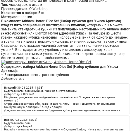
бросок которых никогда не подведет в критической ситуации…
Тип:
Аксессуары к играм
Производитель:
Q-Workshop
Количество в наборе:
5 шт
Материал:
пластик
В комплект Arkham Horror: Dice Set (Набор кубиков для Ужаса Аркхэма)
входят пять специальных шестигранных кубиков
, которыми вы можете
заменить стандартные кубики из популярных настольных игр
Arkham Horror
(Ужас Аркхэма)
или
Eldritch Horror (Древний Ужас)
. На четыре из шести
граней каждого кубика нанесены числовые значения от одного до четырех,
а грани пять и шесть, помимо числовых значений, содержат также символ
Старших, что отражает удачный результат при выполнении проверок
умений. Благодаря этому удобному и стильному аксессуару ваши
путешествия по темным улочкам Аркхэма и его окрестностям станут еще
более атмосферными и незабываемыми.
Содержание набора Arkham Horror Dice Set (Набор кубиков для Ужаса
Аркхэма):
– 5 специальных шестигранных кубиков
Добавить отзыв
Виталий
(30-03-2025 | 11:58)
Будуть в наявності ці кубики? Чи їх не виготовляють?
Доброго дня, Віталію!
Ці кубики продавались в такі давні часи що навіть самі Прадавні не застали цього
моменту ;)
Станом на зараз у виробника вони закінчились і наразі невідомо чи планується в
майбутньому їх повторний вихід у продаж.
Дякуємо за звернення і нехай на будь-яких кубах у вас випадають найкращі значення.
Ігор
(07-03-2023 | 12:08)
Будуть в наявності?
Доброго дня, Ігорю!
Наразі в нас немає можливості привезти куби, через їх відсутність у постачальника, але