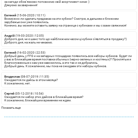
за нагоди обов'язково поповнимо свій асортимент ними :)
Дякуємо за звернення!
Евгений
(15-06-2020 | 10:11)
Возможно ли сделать предзаказ на эти кубики? Смотрю, в дальнем и ближнем
зарубежье они уже появились.
Конечно, вы можете оставить заявку на странице с кубиками и мы с вами свяжимся!
Андрій
(19-03-2020 | 12:05)
Доброго дня, чи є шанс того що найближчим часом ці кубики з'являться в продажу?)
Доброго дня, на жаль не чекаємо.
Евгений
(16-02-2020 | 22:53)
Добрый день, у FFG и на западных площадках появились все наборы кубиков. Будет ли
у вас в ближайшее время поставка обычных (черно-зеленых и костяных)? Проклятые и
благословенные к нам уже завозились, а эти так и не добрались.
Добрый день. К сожалению, мы пока не ожидаем эти наборы кубиков.
Владислав
(08-07-2019 | 11:35)
Ожидаются ли дайсы в этом месяце?
К сожалению, нет.
Сергей
(05-12-2018 | 10:54)
Ожидается ли набор этих дайсов в ближайшее время?
К сожалению, ближайшим временем не ждем.
Показать еще