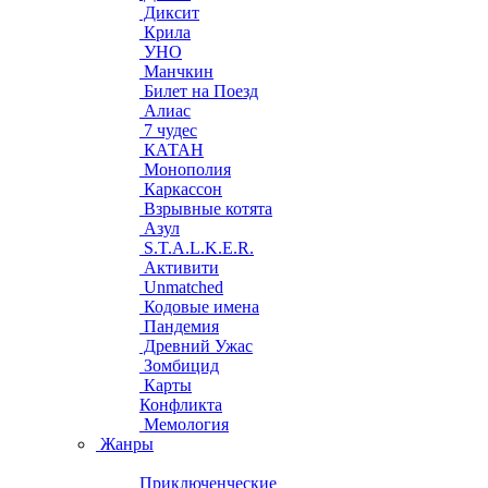
Диксит
Крила
УНО
Манчкин
Билет на Поезд
Алиас
7 чудес
КАТАН
Монополия
Каркассон
Взрывные котята
Азул
S.T.A.L.K.E.R.
Активити
Unmatched
Кодовые имена
Пандемия
Древний Ужас
Зомбицид
Карты
Конфликта
Мемология
Жанры
Приключенческие