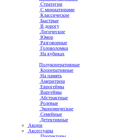
Стратегии
С миниатюрами
Классические
Быстрые
В дорогу
Логические
Юмор
Разговорные
Головоломки
На кубиках
Полукоперативные
Кооперативные
На память
Америтреш
Еврогеймы
Варгеймы
Абстрактные
Ролевые
Экономические
Семейные
Детективные
Акции
Аксессуары
Протекторы