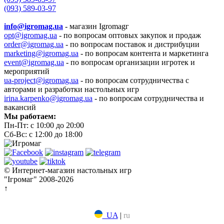
(093) 589-03-97
info@igromag.ua
- магазин Igromagг
opt@igromag.ua
- по вопросам оптовых закупок и продаж
order@igromag.ua
- по вопросам поставок и дистрибуции
marketing@igromag.ua
- по вопросам контента и маркетинга
event@igromag.ua
- по вопросам организации игротек и
мероприятий
ua-project@igromag.ua
- по вопросам сотрудничества с
авторами и разработки настольных игр
irina.karpenko@igromag.ua
- по вопросам сотрудничества и
вакансий
Мы работаем:
Пн-Пт: с 10:00 до 20:00
Сб-Вс: с 12:00 до 18:00
© Интернет-магазин настольных игр
"Ігромаг" 2008-2026
↑
UA
|
ru