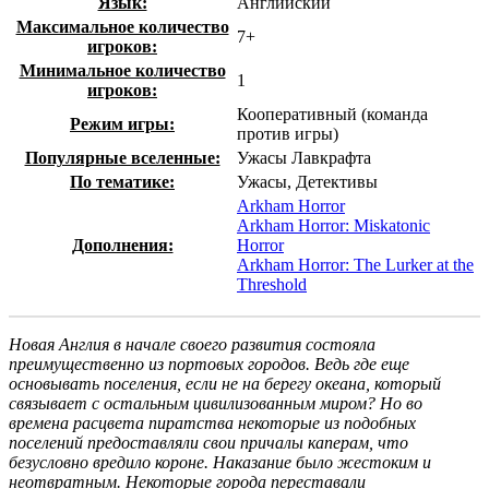
Язык:
Английский
Максимальное количество
7+
игроков:
Минимальное количество
1
игроков:
Кооперативный (команда
Режим игры:
против игры)
Популярные вселенные:
Ужасы Лавкрафта
По тематике:
Ужасы, Детективы
Arkham Horror
Arkham Horror: Miskatonic
Дополнения:
Horror
Arkham Horror: The Lurker at the
Threshold
Новая Англия в начале своего развития состояла
преимущественно из портовых городов. Ведь где еще
основывать поселения, если не на берегу океана, который
связывает с остальным цивилизованным миром? Но во
времена расцвета пиратства некоторые из подобных
поселений предоставляли свои причалы каперам, что
безусловно вредило короне. Наказание было жестоким и
неотвратным. Некоторые города переставали