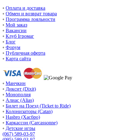
◦
Оплата и доставка
◦
Обмен и возврат товара
◦
Программа лояльности
◦
Мой заказ
◦
Вакансии
◦
Клуб Ігромаг
◦
Блог
◦
Форум
◦
Публичная оферта
◦
Карта сайта
◦
Манчкин
◦
Диксит (Dixit)
◦
Монополия
◦
Алиас (Alias)
◦
Билет на Поезд (Ticket to Ride)
◦
Колонизаторы (Catan)
◦
Hasbro (Хасбро)
◦
Каркассон (Carcassonne)
◦
Детские игры
(067) 589-03-97
(095) 589-03-97