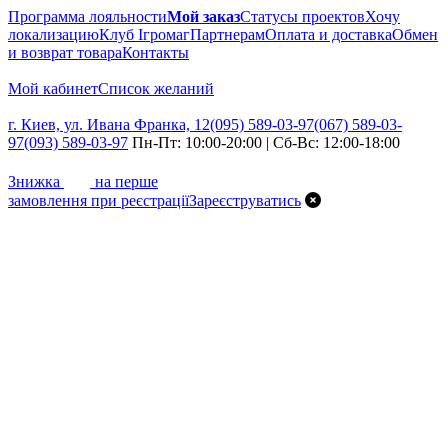
Программа лояльности
Мой заказ
Статусы проектов
Хочу
локализацию
Клуб Ігромаг
Партнерам
Оплата и доставка
Обмен
и возврат товара
Контакты
Мой кабинет
Список желаний
г. Киев, ул. Ивана Франка, 12
(095) 589-03-97
(067) 589-03-
97
(093) 589-03-97
Пн-Пт: 10:00-20:00 | Сб-Вс: 12:00-18:00
7%
Знижка
на перше
замовлення при реєстрації
Зареєструватись