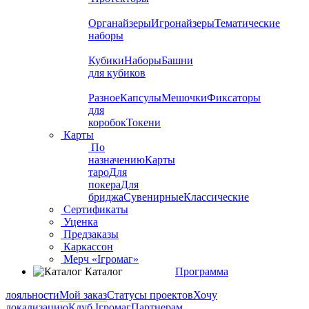
Органайзеры
Игронайзеры
Тематические
наборы
Кубики
Наборы
Башни
для кубиков
Разное
Капсулы
Мешочки
Фиксаторы
для
коробок
Токени
Карты
По
назначению
Карты
таро
Для
покера
Для
бриджа
Сувенирные
Классические
Сертификаты
Уценка
Предзаказы
Каркассон
Мерч «Ігромаг»
Каталог
Программа
лояльности
Мой заказ
Статусы проектов
Хочу
локализацию
Клуб Ігромаг
Партнерам