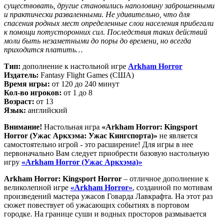
существовать, другие становились наполовину заброшенными
и практически разваленными. Не удивительно, что для
спасения родных мест определенные слои населения прибегали
к помощи потусторонних сил. Последствия таких действий
моли быть незаметными до поры до времени, но всегда
приходится платить…
Тип:
дополнение к настольной игре
Arkham Horror
Издатель:
Fantasy Flight Games (США)
Время игры:
от 120 до 240 минут
Кол-во игроков:
от 1 до 8
Возраст:
от 13
Язык:
английский
Внимание!
Настольная игра
«Arkham Horror: Kingsport
Horror (Ужас Аркхэма: Ужас Кингспорта)»
не является
самостоятельно игрой - это расширение! Для игры в нее
первоначально Вам следует приобрести базовую настольную
игру
«Arkham Horror (Ужас Аркхэма)»
Arkham Horror: Kingsport Horror
– отличное дополнение к
великолепной игре
«Arkham Horror»
, созданной по мотивам
произведений мастера ужасов Говарда Лавкрафта. На этот раз
сюжет повествует об ужасающих событиях в портовом
городке. На границе суши и водных просторов размывается