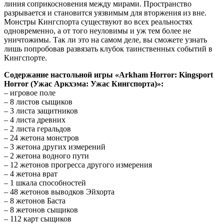
линия соприкосновения между мирами. Пространство
разрывается и становится уязвимым для вторжения из вне.
Монстры Кингспорта существуют во всех реальностях
одновременно, а от того неуловимы и уж тем более не
уничтожимы. Так ли это на самом деле, вы сможете узнать
лишь попробовав развязать клубок таинственных событий в
Кингспорте.
Содержание настольной игры «Arkham Horror: Kingsport
Horror (Ужас Аркхэма: Ужас Кингспорта)»:
– игровое поле
– 8 листов сыщиков
– 3 листа защитников
– 4 листа древних
– 2 листа геральдов
– 24 жетона монстров
– 3 жетона других измерений
– 2 жетона водного пути
– 12 жетонов прогресса другого измерения
– 4 жетона врат
– 1 шкала способностей
– 48 жетонов выводков Эйхорта
– 8 жетонов Баста
– 8 жетонов сыщиков
– 112 карт сыщиков