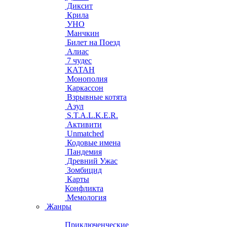
Диксит
Крила
УНО
Манчкин
Билет на Поезд
Алиас
7 чудес
КАТАН
Монополия
Каркассон
Взрывные котята
Азул
S.T.A.L.K.E.R.
Активити
Unmatched
Кодовые имена
Пандемия
Древний Ужас
Зомбицид
Карты
Конфликта
Мемология
Жанры
Приключенческие