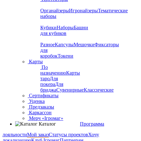
Органайзеры
Игронайзеры
Тематические
наборы
Кубики
Наборы
Башни
для кубиков
Разное
Капсулы
Мешочки
Фиксаторы
для
коробок
Токени
Карты
По
назначению
Карты
таро
Для
покера
Для
бриджа
Сувенирные
Классические
Сертификаты
Уценка
Предзаказы
Каркассон
Мерч «Ігромаг»
Каталог
Программа
лояльности
Мой заказ
Статусы проектов
Хочу
локализацию
Клуб Ігромаг
Партнерам