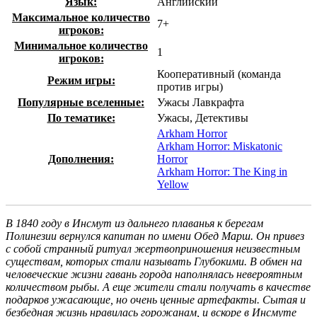
Язык:
Английский
Максимальное количество
7+
игроков:
Минимальное количество
1
игроков:
Кооперативный (команда
Режим игры:
против игры)
Популярные вселенные:
Ужасы Лавкрафта
По тематике:
Ужасы, Детективы
Arkham Horror
Arkham Horror: Miskatonic
Дополнения:
Horror
Arkham Horror: The King in
Yellow
В 1840 году в Инсмут из дальнего плаванья к берегам
Полинезии вернулся капитан по имени Обед Марш. Он привез
с собой странный ритуал жертвоприношения неизвестным
существам, которых стали называть Глубокими. В обмен на
человеческие жизни гавань города наполнялась невероятным
количеством рыбы. А еще жители стали получать в качестве
подарков ужасающие, но очень ценные артефакты. Сытая и
безбедная жизнь нравилась горожанам, и вскоре в Инсмуте