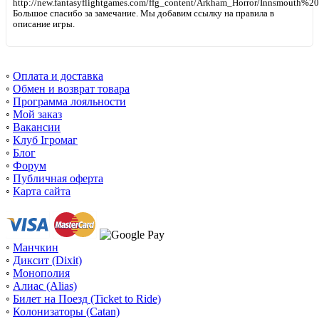
http://new.fantasyflightgames.com/ffg_content/Arkham_Horror/Innsmouth%20H
Большое спасибо за замечание. Мы добавим ссылку на правила в
описание игры.
◦
Оплата и доставка
◦
Обмен и возврат товара
◦
Программа лояльности
◦
Мой заказ
◦
Вакансии
◦
Клуб Ігромаг
◦
Блог
◦
Форум
◦
Публичная оферта
◦
Карта сайта
◦
Манчкин
◦
Диксит (Dixit)
◦
Монополия
◦
Алиас (Alias)
◦
Билет на Поезд (Ticket to Ride)
◦
Колонизаторы (Catan)