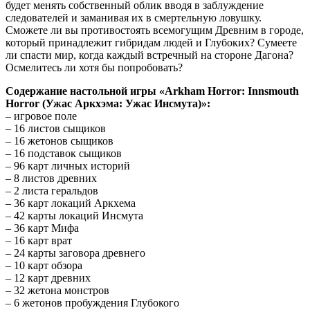
будет менять собственный облик вводя в заблуждение
следователей и заманивая их в смертельную ловушку.
Сможете ли вы противостоять всемогущим Древним в городе,
который принадлежит гибридам людей и Глубоких? Сумеете
ли спасти мир, когда каждый встречный на стороне Дагона?
Осмелитесь ли хотя бы попробовать?
Содержание настольной игры «Arkham Horror: Innsmouth
Horror (Ужас Аркхэма: Ужас Инсмута)»:
– игровое поле
– 16 листов сыщиков
– 16 жетонов сыщиков
– 16 подставок сыщиков
– 96 карт личных историй
– 8 листов древних
– 2 листа геральдов
– 36 карт локаций Аркхема
– 42 карты локаций Инсмута
– 36 карт Мифа
– 16 карт врат
– 24 карты заговора древнего
– 10 карт обзора
– 12 карт древних
– 32 жетона монстров
– 6 жетонов пробуждения Глубокого