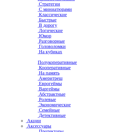
Стратегии
С миниатюрами
Классические
Быстрые
В дорогу
Логические
Юмор
Разговорные
Головоломки
На кубиках
Полукоперативные
Кооперативные
На память
Америтреш
Еврогеймы
Варгеймы
Абстрактные
Ролевые
Экономические
Семейные
Детективные
Акции
Аксессуары
Протекторы