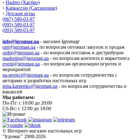
◦
Hasbro (Хасбро)
◦
Каркассон (Carcassonne)
◦
Детские игры
(067) 589-03-97
(095) 589-03-97
(093) 589-03-97
info@igromag.ua
- магазин Igromagг
opt@igromag.ua
- по вопросам оптовых закупок и продаж
order@igromag.ua
- по вопросам поставок и дистрибуции
marketing@igromag.ua
- по вопросам контента и маркетинга
event@igromag.ua
- по вопросам организации игротек и
мероприятий
ua-project@igromag.ua
- по вопросам сотрудничества с
авторами и разработки настольных игр
irina.karpenko@igromag.ua
- по вопросам сотрудничества и
вакансий
Мы работаем:
Пн-Пт: с 10:00 до 20:00
Сб-Вс: с 12:00 до 18:00
© Интернет-магазин настольных игр
"Ігромаг" 2008-2026