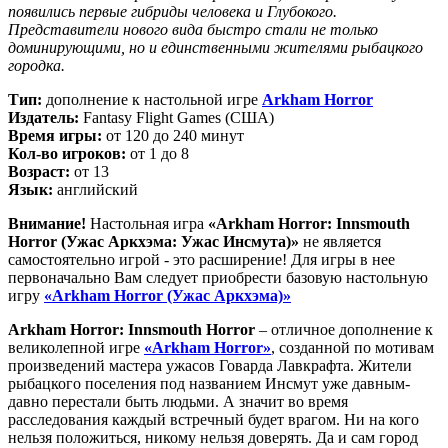
появились первые гибриды человека и Глубокого.
Представители нового вида быстро стали не только
доминирующими, но и единственными жителями рыбацкого
городка.
Тип:
дополнение к настольной игре
Arkham Horror
Издатель:
Fantasy Flight Games (США)
Время игры:
от 120 до 240 минут
Кол-во игроков:
от 1 до 8
Возраст:
от 13
Язык:
английский
Внимание!
Настольная игра
«Arkham Horror: Innsmouth
Horror (Ужас Аркхэма: Ужас Инсмута)»
не является
самостоятельно игрой - это расширение! Для игры в нее
первоначально Вам следует приобрести базовую настольную
игру
«Arkham Horror (Ужас Аркхэма)»
Arkham Horror: Innsmouth Horror
– отличное дополнение к
великолепной игре
«Arkham Horror»
, созданной по мотивам
произведений мастера ужасов Говарда Лавкрафта. Жители
рыбацкого поселения под названием Инсмут уже давным-
давно перестали быть людьми. А значит во время
расследования каждый встречный будет врагом. Ни на кого
нельзя положиться, никому нельзя доверять. Да и сам город