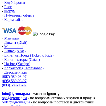
◦
Клуб Ігромаг
◦
Блог
◦
Форум
◦
Публичная оферта
◦
Карта сайта
◦
Манчкин
◦
Диксит (Dixit)
◦
Монополия
◦
Алиас (Alias)
◦
Билет на Поезд (Ticket to Ride)
◦
Колонизаторы (Catan)
◦
Hasbro (Хасбро)
◦
Каркассон (Carcassonne)
◦
Детские игры
(067) 589-03-97
(095) 589-03-97
(093) 589-03-97
info@igromag.ua
- магазин Igromagг
opt@igromag.ua
- по вопросам оптовых закупок и продаж
order@igromag.ua
- по вопросам поставок и дистрибуции