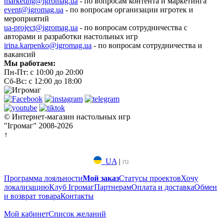
marketing@igromag.ua
- по вопросам контента и маркетинга
event@igromag.ua
- по вопросам организации игротек и
мероприятий
ua-project@igromag.ua
- по вопросам сотрудничества с
авторами и разработки настольных игр
irina.karpenko@igromag.ua
- по вопросам сотрудничества и
вакансий
Мы работаем:
Пн-Пт: с 10:00 до 20:00
Сб-Вс: с 12:00 до 18:00
© Интернет-магазин настольных игр
"Ігромаг" 2008-2026
↑
UA
|
ru
Программа лояльности
Мой заказ
Статусы проектов
Хочу
локализацию
Клуб Ігромаг
Партнерам
Оплата и доставка
Обмен
и возврат товара
Контакты
Мой кабинет
Список желаний