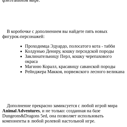
фэнтезийном мире.
В коробочке с дополнением вы найдете пять новых
фигурок-персонажей:
Проходимца Эдуардо, полосатого кота - табби
Колдунью Дениру, кошку персидской породы
Заклинательницу Перл, кошку черепахового
окраса
Магиню Коралл, красавицу саванской породы
Рейнджера Маккоя, норвежского лесного великана
Дополнение прекрасно замиксуется с любой игрой мира
Animal Adventures
, и не только: созданная на базе
Dungeons&Dragons 5ed, она позволяет использовать
компоненты в любой ролевой настольной игре.