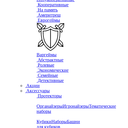
Кооперативные
На память
Америтреш
Еврогеймы
Варгеймы
Абстрактные
Ролевые
Экономические
Семейные
Детективные
Акции
Аксессуары
Протекторы
Органайзеры
Игронайзеры
Тематические
наборы
Кубики
Наборы
Башни
для кубиков