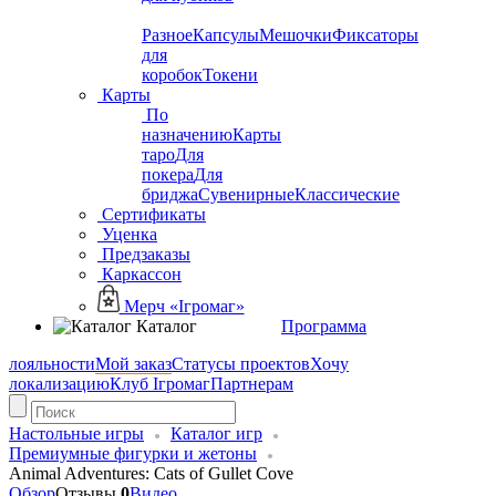
Разное
Капсулы
Мешочки
Фиксаторы
для
коробок
Токени
Карты
По
назначению
Карты
таро
Для
покера
Для
бриджа
Сувенирные
Классические
Сертификаты
Уценка
Предзаказы
Каркассон
Мерч «Ігромаг»
Каталог
Программа
лояльности
Мой заказ
Статусы проектов
Хочу
локализацию
Клуб Ігромаг
Партнерам
Настольные игры
Каталог игр
Премиумные фигурки и жетоны
Animal Adventures: Cats of Gullet Cove
Обзор
Отзывы
0
Видео