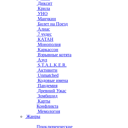
Диксит
Крила
УНО
Манчкин
Билет на Поезд
Алиас
7 чудес
КАТАН
Монополия
Каркассон
Взрывные котята
Азул
S.T.A.L.K.E.R.
Активити
Unmatched
Кодовые имена
Пандемия
Древний Ужас
Зомбицид
Карты
Конфликта
Мемология
Жанры
Приключенческие