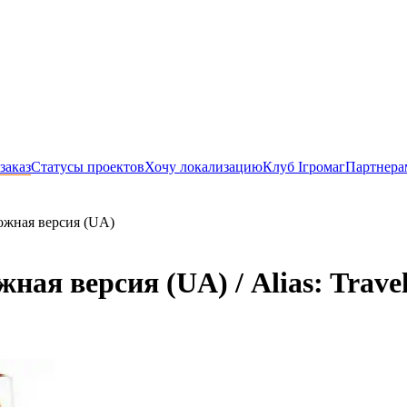
заказ
Статусы проектов
Хочу локализацию
Клуб Ігромаг
Партнера
ожная версия (UA)
ая версия (UA) / Alias: Trave