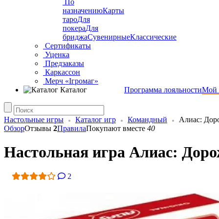
По
назначению
Карты
таро
Для
покера
Для
бриджа
Сувенирные
Классические
Сертификаты
Уценка
Предзаказы
Каркассон
Мерч «Ігромаг»
Каталог
Программа лояльности
Мой 
Настольные игры
Каталог игр
Командный
Алиас: Дор
Обзор
Отзывы
2
Правила
Покупают вместе
40
Настольная игра Алиас: Дорожн
2