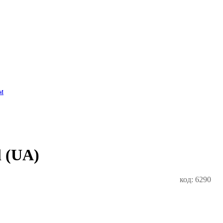
м
l (UA)
код: 6290