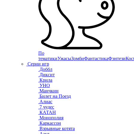
По
тематики
Ужасы
Зомби
Фантастика
Фэнтези
Кос
Серии игр
Доббл
Диксит
Крила
УНО
Манчкин
Билет на Поезд
Алиас
7 чудес
КАТАН
Монополия
Каркассон
Взрывные котята
Азул