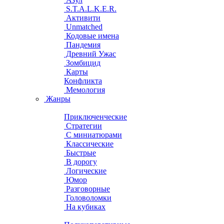
S.T.A.L.K.E.R.
Активити
Unmatched
Кодовые имена
Пандемия
Древний Ужас
Зомбицид
Карты
Конфликта
Мемология
Жанры
Приключенческие
Стратегии
С миниатюрами
Классические
Быстрые
В дорогу
Логические
Юмор
Разговорные
Головоломки
На кубиках