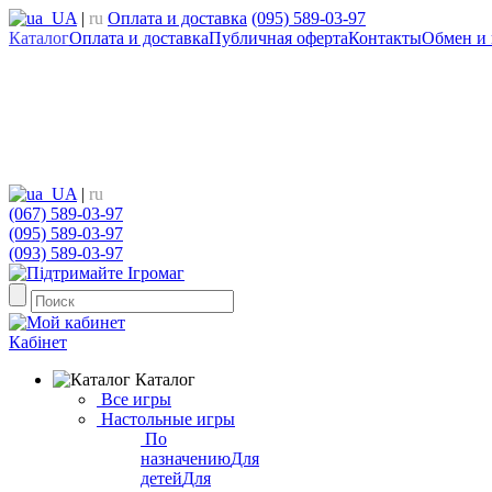
UA
|
ru
Оплата и доставка
(095) 589-03-97
Каталог
Оплата и доставка
Публичная оферта
Контакты
Обмен и 
UA
|
ru
(067) 589-03-97
(095) 589-03-97
(093) 589-03-97
Кабінет
Каталог
Все игры
Настольные игры
По
назначению
Для
детей
Для