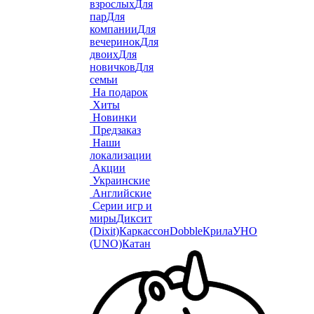
взрослых
Для
пар
Для
компании
Для
вечеринок
Для
двоих
Для
новичков
Для
семьи
На подарок
Хиты
Новинки
Предзаказ
Наши
локализации
Акции
Украинские
Английские
Серии игр и
миры
Диксит
(Dixit)
Каркассон
Dobble
Крила
УНО
(UNO)
Катан