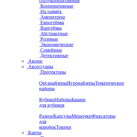
Полукоперативные
Кооперативные
На память
Америтреш
Еврогеймы
Варгеймы
Абстрактные
Ролевые
Экономические
Семейные
Детективные
Акции
Аксессуары
Протекторы
Органайзеры
Игронайзеры
Тематические
наборы
Кубики
Наборы
Башни
для кубиков
Разное
Капсулы
Мешочки
Фиксаторы
для
коробок
Токени
Карты