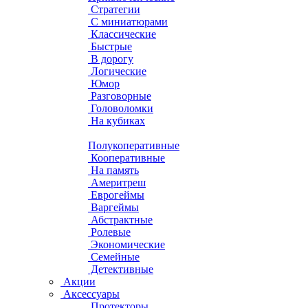
Стратегии
С миниатюрами
Классические
Быстрые
В дорогу
Логические
Юмор
Разговорные
Головоломки
На кубиках
Полукоперативные
Кооперативные
На память
Америтреш
Еврогеймы
Варгеймы
Абстрактные
Ролевые
Экономические
Семейные
Детективные
Акции
Аксессуары
Протекторы