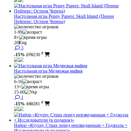
Настольная игра Penny Papers: Skull Island (Пенни
Пейперс: Остров Черепа)
1-99
8+
20
E
ng
3
₴
-15%
270
230
Настольная игра Медвежья мафия
6-16
13+
15-60
1
₴
-15%
330
281
Набор «Ктулху. Страх перед неизведанным + Годзилла +
Исследователи (в подарок)»