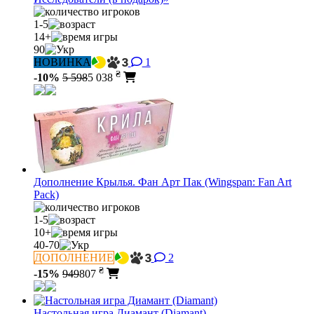
1-5
14+
90
НОВИНКА
1
₴
-10%
5 598
5 038
Дополнение Крылья. Фан Арт Пак (Wingspan: Fan Art
Pack)
1-5
10+
40-70
ДОПОЛНЕНИЕ
2
₴
-15%
949
807
Настольная игра Диамант (Diamant)