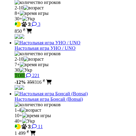
2-10
8+
30+
3
₴
850
Настольная игра УНО / UNO
2-10
7+
30
ТОП
221
₴
-12%
359
316
Настольная игра Бонсай (Bonsai)
1-4
10+
40+
11
₴
1 499