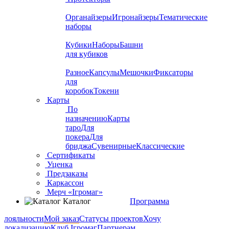
Органайзеры
Игронайзеры
Тематические
наборы
Кубики
Наборы
Башни
для кубиков
Разное
Капсулы
Мешочки
Фиксаторы
для
коробок
Токени
Карты
По
назначению
Карты
таро
Для
покера
Для
бриджа
Сувенирные
Классические
Сертификаты
Уценка
Предзаказы
Каркассон
Мерч «Ігромаг»
Каталог
Программа
лояльности
Мой заказ
Статусы проектов
Хочу
локализацию
Клуб Ігромаг
Партнерам