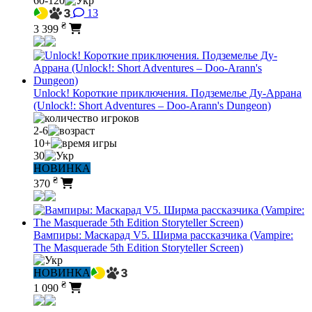
60-120
13
₴
3 399
Unlock! Короткие приключения. Подземелье Ду-Аррана
(Unlock!: Short Adventures – Doo-Arann's Dungeon)
2-6
10+
30
НОВИНКА
₴
370
Вампиры: Маскарад V5. Ширма рассказчика (Vampire:
The Masquerade 5th Edition Storyteller Screen)
НОВИНКА
₴
1 090