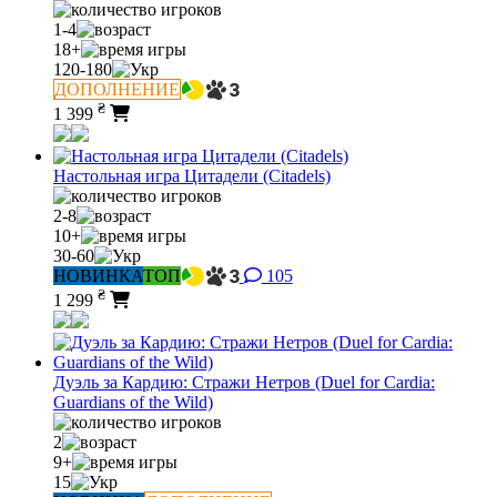
1-4
18+
120-180
ДОПОЛНЕНИЕ
₴
1 399
Настольная игра Цитадели (Citadels)
2-8
10+
30-60
НОВИНКА
ТОП
105
₴
1 299
Дуэль за Кардию: Стражи Нетров (Duel for Cardia:
Guardians of the Wild)
2
9+
15