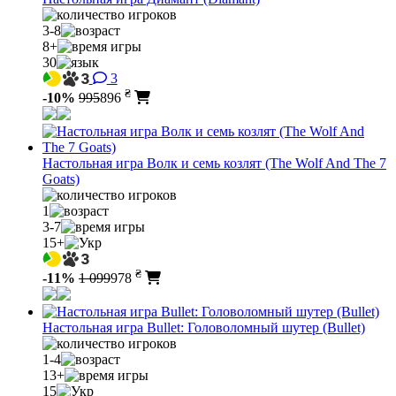
3-8
8+
30
3
₴
-10%
995
896
Настольная игра Волк и семь козлят (The Wolf And The 7
Goats)
1
3-7
15+
₴
-11%
1 099
978
Настольная игра Bullet: Головоломный шутер (Bullet)
1-4
13+
15