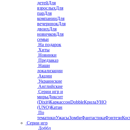
детей
Для
взрослых
Для
пар
Для
компании
Для
вечеринок
Для
двоих
Для
новичков
Для
семьи
На подарок
Хиты
Новинки
Предзаказ
Наши
локализации
Акции
Украинские
Английские
Серии игр и
миры
Диксит
(Dixit)
Каркассон
Dobble
Крила
УНО
(UNO)
Катан
По
тематики
Ужасы
Зомби
Фантастика
Фэнтези
Кос
Серии игр
Доббл