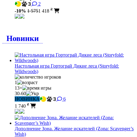
2
₴
-10%
1 575
1 418
Новинки
Настольная игра Гортограй Дикие леса (Storyfold:
Wildwoods)
1
13+
30-60
НОВИНКА
6
₴
1 740
Дополнение Зона. Желание искателей (Zona: Scavenger’s
Wish)