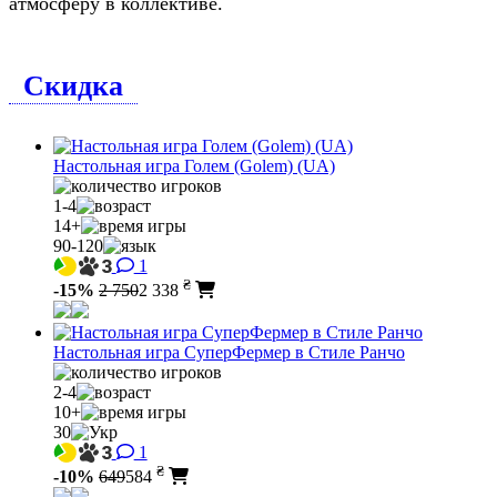
атмосферу в коллективе.
Скидка
Настольная игра Голем (Golem) (UA)
1-4
14+
90-120
1
₴
-15%
2 750
2 338
Настольная игра СуперФермер в Стиле Ранчо
2-4
10+
30
1
₴
-10%
649
584