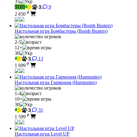
35
ТОП
9
₴
2 650
Настольная игра Бомбастеры (Bomb Busters)
2-5
12+
30
13
₴
1 699
Настольная игра Гармония (Harmonies)
1-4
10+
30
31
₴
1 599
Настольная игра Level UP