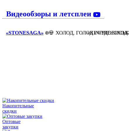
Видеообзоры и летсплеи
«STONESAGA»
❄️💀 ХОЛОД, ГОЛОД і ЧУДОВИСЬК
«KINFIRE: СХОДЖЕ
Накопительные
скидки
Оптовые
закупки