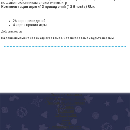
по душе поклонникам аналогичных игр.
Комплектация игры «13 привидений (13 Ghosts) RU»:
26 карт привидений
4 карты правил игры
Добавить отзыв
На данный момент нет ни одного отзыва. Оставьте отзыв и будьте первым.
◦
Оплата и доставка
◦
Обмен и возврат товара
◦
Программа лояльности
◦
Мой заказ
◦
Вакансии
◦
Клуб Ігромаг
◦
Блог
◦
Форум
◦
Публичная оферта