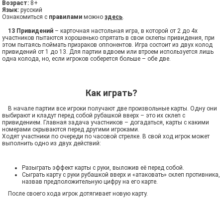
Возраст:
8+
Язык:
русский
Ознакомиться с
правилами
можно
здесь
.
13 Привидений
– карточная настольная игра, в которой от 2 до 4х
участников пытаются хорошенько спрятать в свои склепы привидения, при
этом пытаясь поймать призраков оппонентов. Игра состоит из двух колод
привидений от 1 до 13. Для партии вдвоем или втроем используется лишь
одна колода, но, если игроков соберется больше – обе две.
Как играть?
В начале партии все игроки получают две произвольные карты. Одну они
выбирают и кладут перед собой рубашкой вверх – это их склеп с
привидением. Главная задача участников – догадаться, карты с какими
номерами скрываются перед другими игроками.
Ходят участники по очереди по часовой стрелке. В свой ход игрок может
выполнить одно из двух действий:
Разыграть эффект карты с руки, выложив её перед собой.
Сыграть карту с руки рубашкой вверх и «атаковать» склеп противника,
назвав предположительную цифру на его карте.
После своего хода игрок дотягивает новую карту.