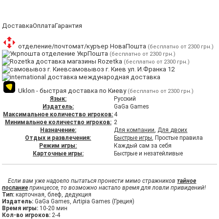
Доставка
Оплата
Гарантия
отделение/почтомат/куръер НоваПошта
(бесплатно от 2300 грн.)
отделение УкрПошта
(бесплатно от 2300 грн.)
магазины Rozetka
(бесплатно от 2300 грн.)
самовывоз г. Киев ул. И.Франка 12
международная доставка
Uklon - быстрая доставка по Киеву
(бесплатно от 2300 грн.)
Язык:
Русский
Издатель:
GaGa Games
Максимальное количество игроков:
4
Минимальное количество игроков:
2
Назначение:
Для компании
,
Для двоих
Отдых и развлечения:
Быстрые игры
, Простые правила
Режим игры:
Каждый сам за себя
Карточные игры:
Быстрые и незатейливые
Если вам уже надоело пытаться пронести мимо стражников
тайное
послание
принцессе, то возможно настало время для ловли привидений!
Тип:
карточная, блеф, дедукция
Издатель:
GaGa Games, Artipia Games (Греция)
Время игры:
10-20 мин
Кол-во игроков:
2-4