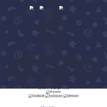
◦
Карта сайта
◦
Манчкин
◦
Диксит (Dixit)
◦
Монополия
◦
Алиас (Alias)
◦
Билет на Поезд (Ticket to Ride)
◦
Колонизаторы (Catan)
◦
Hasbro (Хасбро)
◦
Каркассон (Carcassonne)
◦
Детские игры
(067) 589-03-97
(095) 589-03-97
(093) 589-03-97
info@igromag.ua
- магазин Igromagг
opt@igromag.ua
- по вопросам оптовых закупок и продаж
order@igromag.ua
- по вопросам поставок и дистрибуции
marketing@igromag.ua
- по вопросам контента и маркетинга
event@igromag.ua
- по вопросам организации игротек и мероприятий
ua-project@igromag.ua
- по вопросам сотрудничества с авторами и разработки
настольных игр
irina.karpenko@igromag.ua
- по вопросам сотрудничества и вакансий
Мы работаем:
Пн-Пт: с 10:00 до 20:00
Сб-Вс: с 12:00 до 18:00