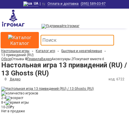
UA
|
ru
Оплата и доставка
(095) 589-03-97
Каталог
Настольные игры
Каталог игр
Быстрые и незатейливые
13 привидений (RU)
Обзор
Отзывы
0
Правила
Видео
Аксессуары
2
Покупают вместе
6
Настольная игра 13 привидений (RU) /
13 Ghosts (RU)
0
Видео
код: 6722
2-4
8+
10-20
Р
у
Нет в продаже