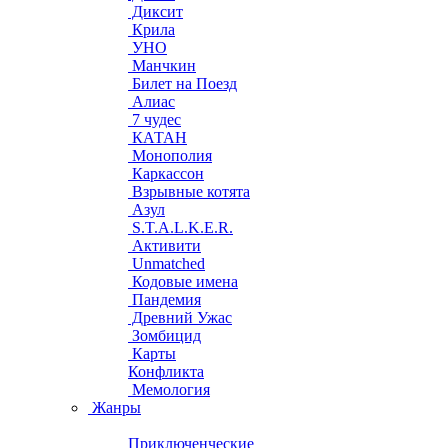
Диксит
Крила
УНО
Манчкин
Билет на Поезд
Алиас
7 чудес
КАТАН
Монополия
Каркассон
Взрывные котята
Азул
S.T.A.L.K.E.R.
Активити
Unmatched
Кодовые имена
Пандемия
Древний Ужас
Зомбицид
Карты
Конфликта
Мемология
Жанры
Приключенческие