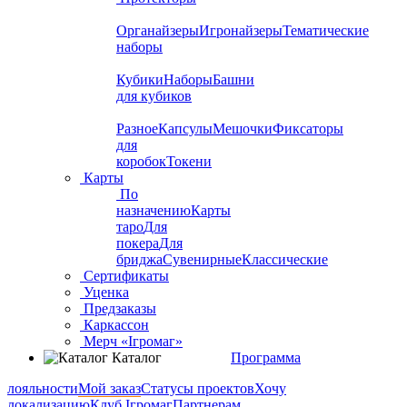
Органайзеры
Игронайзеры
Тематические
наборы
Кубики
Наборы
Башни
для кубиков
Разное
Капсулы
Мешочки
Фиксаторы
для
коробок
Токени
Карты
По
назначению
Карты
таро
Для
покера
Для
бриджа
Сувенирные
Классические
Сертификаты
Уценка
Предзаказы
Каркассон
Мерч «Ігромаг»
Каталог
Программа
лояльности
Мой заказ
Статусы проектов
Хочу
локализацию
Клуб Ігромаг
Партнерам