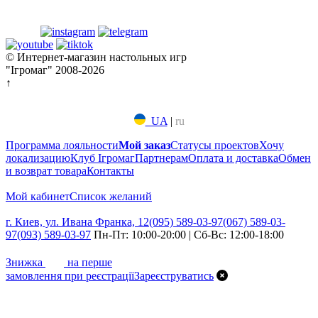
© Интернет-магазин настольных игр
"Ігромаг" 2008-2026
↑
UA
|
ru
Программа лояльности
Мой заказ
Статусы проектов
Хочу
локализацию
Клуб Ігромаг
Партнерам
Оплата и доставка
Обмен
и возврат товара
Контакты
Мой кабинет
Список желаний
г. Киев, ул. Ивана Франка, 12
(095) 589-03-97
(067) 589-03-
97
(093) 589-03-97
Пн-Пт: 10:00-20:00 | Сб-Вс: 12:00-18:00
7%
Знижка
на перше
замовлення при реєстрації
Зареєструватись