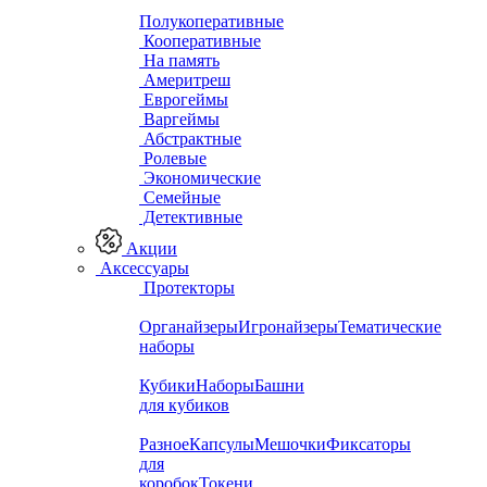
Полукоперативные
Кооперативные
На память
Америтреш
Еврогеймы
Варгеймы
Абстрактные
Ролевые
Экономические
Семейные
Детективные
Акции
Аксессуары
Протекторы
Органайзеры
Игронайзеры
Тематические
наборы
Кубики
Наборы
Башни
для кубиков
Разное
Капсулы
Мешочки
Фиксаторы
для
коробок
Токени