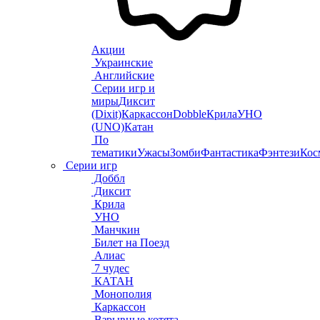
Акции
Украинские
Английские
Серии игр и
миры
Диксит
(Dixit)
Каркассон
Dobble
Крила
УНО
(UNO)
Катан
По
тематики
Ужасы
Зомби
Фантастика
Фэнтези
Кос
Серии игр
Доббл
Диксит
Крила
УНО
Манчкин
Билет на Поезд
Алиас
7 чудес
КАТАН
Монополия
Каркассон
Взрывные котята