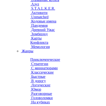
Азул
S.T.A.L.K.E.R.
Активити
Unmatched
Кодовые имена
Пандемия
Древний Ужас
Зомбицид
Карты
Конфликта
Мемология
Жанры
Приключенческие
Стратегии
С миниатюрами
Классические
Быстрые
В дорогу
Логические
Юмор
Разговорные
Головоломки
На кубиках