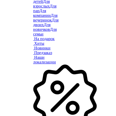
детей
Для
взрослых
Для
пар
Для
компании
Для
вечеринок
Для
двоих
Для
новичков
Для
семьи
На подарок
Хиты
Новинки
Предзаказ
Наши
локализации