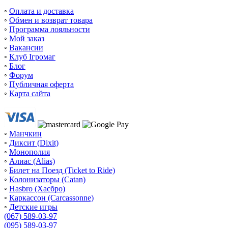
◦
Оплата и доставка
◦
Обмен и возврат товара
◦
Программа лояльности
◦
Мой заказ
◦
Вакансии
◦
Клуб Ігромаг
◦
Блог
◦
Форум
◦
Публичная оферта
◦
Карта сайта
◦
Манчкин
◦
Диксит (Dixit)
◦
Монополия
◦
Алиас (Alias)
◦
Билет на Поезд (Ticket to Ride)
◦
Колонизаторы (Catan)
◦
Hasbro (Хасбро)
◦
Каркассон (Carcassonne)
◦
Детские игры
(067) 589-03-97
(095) 589-03-97