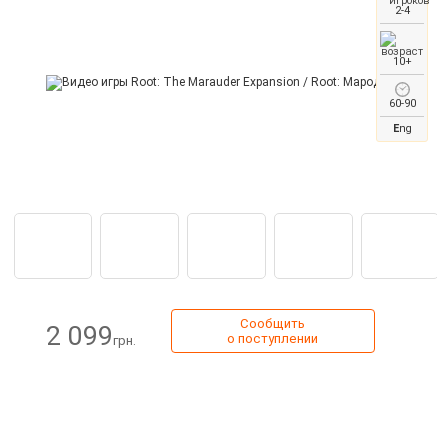
2-4
10+
60-90
E
ng
Сообщить
2 099
о поступлении
грн.