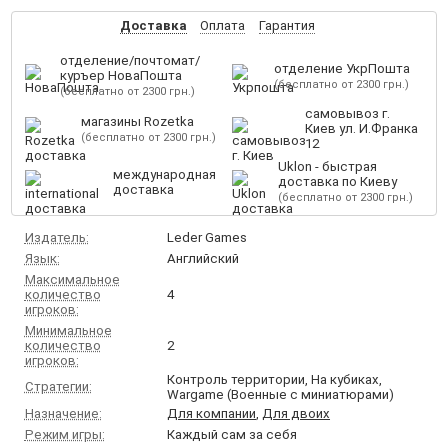
Доставка
Оплата
Гарантия
отделение/почтомат/
отделение УкрПошта
куръер НоваПошта
(бесплатно от 2300 грн.)
(бесплатно от 2300 грн.)
самовывоз г.
магазины Rozetka
Киев ул. И.Франка
(бесплатно от 2300 грн.)
12
Uklon - быстрая
международная
доставка по Киеву
доставка
(бесплатно от 2300 грн.)
Издатель:
Leder Games
Язык:
Английский
Максимальное
количество
4
игроков:
Минимальное
количество
2
игроков:
Контроль территории, На кубиках,
Стратегии:
Wargame (Военные с миниатюрами)
Назначение:
Для компании
,
Для двоих
Режим игры:
Каждый сам за себя