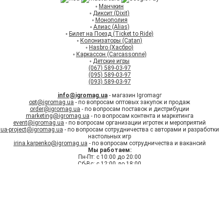
◦
Манчкин
◦
Диксит (Dixit)
◦
Монополия
◦
Алиас (Alias)
◦
Билет на Поезд (Ticket to Ride)
◦
Колонизаторы (Catan)
◦
Hasbro (Хасбро)
◦
Каркассон (Carcassonne)
◦
Детские игры
(067) 589-03-97
(095) 589-03-97
(093) 589-03-97
info@igromag.ua
- магазин Igromagг
opt@igromag.ua
- по вопросам оптовых закупок и продаж
order@igromag.ua
- по вопросам поставок и дистрибуции
marketing@igromag.ua
- по вопросам контента и маркетинга
event@igromag.ua
- по вопросам организации игротек и мероприятий
ua-project@igromag.ua
- по вопросам сотрудничества с авторами и разработки
настольных игр
irina.karpenko@igromag.ua
- по вопросам сотрудничества и вакансий
Мы работаем:
Пн-Пт: с 10:00 до 20:00
Сб-Вс: с 12:00 до 18:00