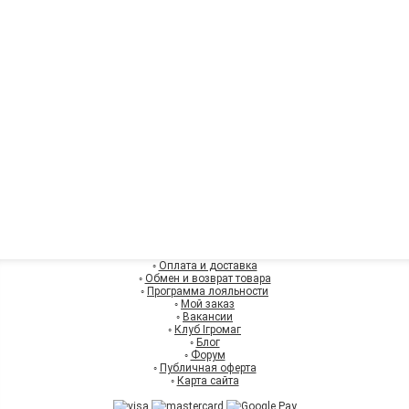
◦
Оплата и доставка
◦
Обмен и возврат товара
◦
Программа лояльности
◦
Мой заказ
◦
Вакансии
◦
Клуб Ігромаг
◦
Блог
◦
Форум
◦
Публичная оферта
◦
Карта сайта