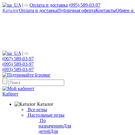
UA
|
ru
Оплата и доставка
(095) 589-03-97
Каталог
Оплата и доставка
Публичная оферта
Контакты
Обмен и 
UA
|
ru
(067) 589-03-97
(095) 589-03-97
(093) 589-03-97
Кабінет
Каталог
Все игры
Настольные игры
По
назначению
Для
детей
Для