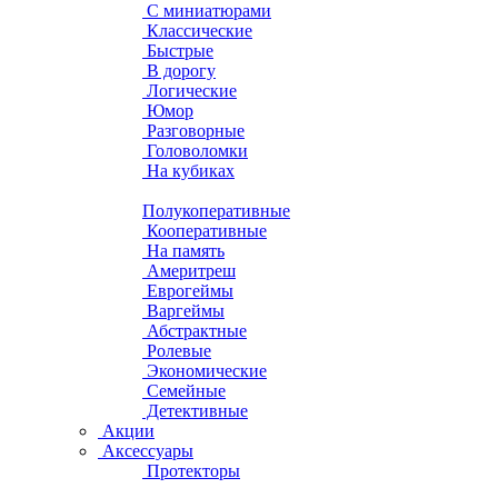
С миниатюрами
Классические
Быстрые
В дорогу
Логические
Юмор
Разговорные
Головоломки
На кубиках
Полукоперативные
Кооперативные
На память
Америтреш
Еврогеймы
Варгеймы
Абстрактные
Ролевые
Экономические
Семейные
Детективные
Акции
Аксессуары
Протекторы