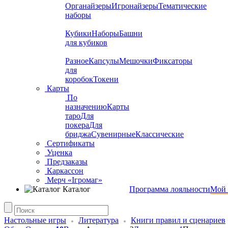
Органайзеры
Игронайзеры
Тематические
наборы
Кубики
Наборы
Башни
для кубиков
Разное
Капсулы
Мешочки
Фиксаторы
для
коробок
Токени
Карты
По
назначению
Карты
таро
Для
покера
Для
бриджа
Сувенирные
Классические
Сертификаты
Уценка
Предзаказы
Каркассон
Мерч «Ігромаг»
Каталог
Программа лояльности
Мой 
Настольные игры
Литература
Книги правил и сценариев