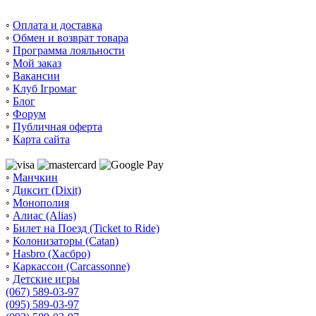
◦
Оплата и доставка
◦
Обмен и возврат товара
◦
Программа лояльности
◦
Мой заказ
◦
Вакансии
◦
Клуб Ігромаг
◦
Блог
◦
Форум
◦
Публичная оферта
◦
Карта сайта
◦
Манчкин
◦
Диксит (Dixit)
◦
Монополия
◦
Алиас (Alias)
◦
Билет на Поезд (Ticket to Ride)
◦
Колонизаторы (Catan)
◦
Hasbro (Хасбро)
◦
Каркассон (Carcassonne)
◦
Детские игры
(067) 589-03-97
(095) 589-03-97