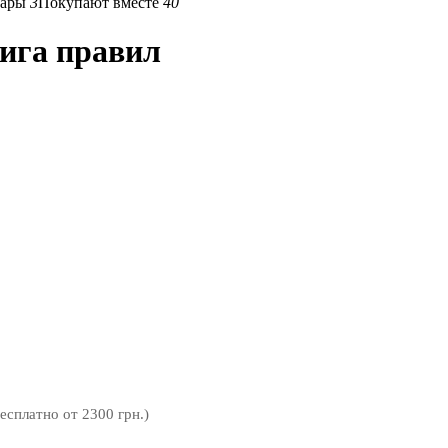
вары
3
Покупают вместе
40
нига правил
бесплатно от 2300 грн.)