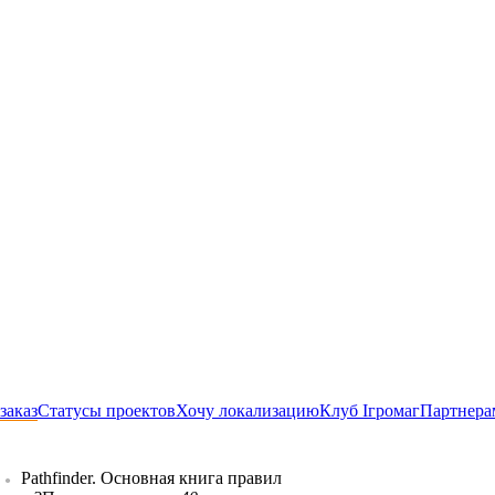
заказ
Статусы проектов
Хочу локализацию
Клуб Ігромаг
Партнера
Pathfinder. Основная книга правил