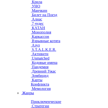
Крила
УНО
Манчкин
Билет на Поезд
Алиас
7 чудес
КАТАН
Монополия
Каркассон
Взрывные котята
Азул
S.T.A.L.K.E.R.
Активити
Unmatched
Кодовые имена
Пандемия
Древний Ужас
Зомбицид
Карты
Конфликта
Мемология
Жанры
Приключенческие
Стратегии