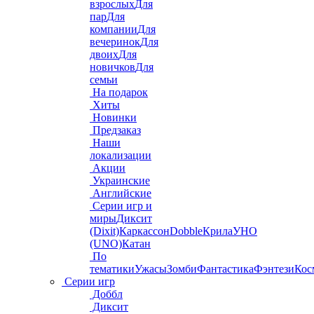
взрослых
Для
пар
Для
компании
Для
вечеринок
Для
двоих
Для
новичков
Для
семьи
На подарок
Хиты
Новинки
Предзаказ
Наши
локализации
Акции
Украинские
Английские
Серии игр и
миры
Диксит
(Dixit)
Каркассон
Dobble
Крила
УНО
(UNO)
Катан
По
тематики
Ужасы
Зомби
Фантастика
Фэнтези
Кос
Серии игр
Доббл
Диксит