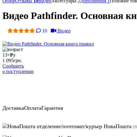
Обзор
Отзывы
10
Видео
Аксессуары
2
Дополнения
1
Похожие то
Видео Pathfinder. Основная к
10
Видео
13+
Р
у
1 095
грн.
Сообщить
о поступлении
Доставка
Оплата
Гарантия
отделение/почтомат/куръер НоваПошта
(