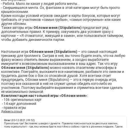
- Работа. Мало ли какая у людей работа мечты…
- Свершившаяся мечта. Ох, фантазии в этой категории могут быть просто
крышесносными.
Кроме колоды условий игроков ожидает и карты бонусов, которые могут
требовать от участников «самые грубые», «самые остроумные» или какие
другие обломы.
Также авторы игры
Обломи меня (Stipulations)
предлагают ряд
дополнительных правил. К примеру, озвучивать два условия сразу с
карточки – «Я стоматолог, живущий в замке», или пользоваться таймером,
чтобы добавить динамичности партии.
Настольная игра
Обломи меня (Stipulations)
– это самый настоящий
тренажер для троллинга. Сыграв в неё, вы точно будете знать, что на любую
фразу можно ответить ёмким выражением, а заодно выработаете
иммунитет к всевозможным высказываниям в ваш адрес. Так что игру
Обломи меня (Stipulations)
можно назвать спасителем атмосферы в
коллективе. Поиграйте, выскажите все накипевшее, разбавьте это смехом и
трудитесь далее бок о бок со спокойной душой. Хотя все-таки стоит
предупредить, Обломи меня (Stipulations) – это в первую очередь игра,
поэтому все сказанной в ней не служит целью обидеть кого-либо из
участников. Поэтому выбирайте выражения и стремитесь все-таки сделать
её максимально смешной.
Комплектация настольной игры «Обломи меня»:
- 106 оригинальных карт
- 14 карт дополнений
- правила игры
Добавить отзыв
Олег
(03-12-2021 | 09:52)
Прикольна гра! Заставляє швидко і думати. Правила пояснюються за декілька хвилин,
тому в результаті - гра, яку можна брати постійно з собою і грати з різними людьми. Грали