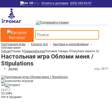
UA
|
ru
Оплата и доставка
(095) 589-03-97
Каталог
Настольные игры
Каталог игр
Быстрые и незатейливые
Обломи меня
Обзор
Отзывы
1
Правила
Видео
Похожие товары
3
Покупают вместе
32
Настольная игра Обломи меня /
Stipulations
1
Видео
код: 3819
4-8
12+
20-30
Р
у
Нет в продаже