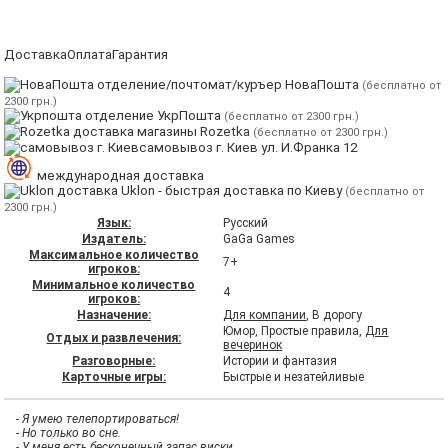
Доставка
Оплата
Гарантия
отделение/почтомат/куръер НоваПошта
(бесплатно от
2300 грн.)
отделение УкрПошта
(бесплатно от 2300 грн.)
магазины Rozetka
(бесплатно от 2300 грн.)
самовывоз г. Киев ул. И.Франка 12
международная доставка
Uklon - быстрая доставка по Киеву
(бесплатно от
2300 грн.)
Язык:
Русский
Издатель:
GaGa Games
Максимальное количество
7+
игроков:
Минимальное количество
4
игроков:
Назначение:
Для компании
, В дорогу
Юмор, Простые правила,
Для
Отдых и развлечения:
вечеринок
Разговорные:
Истории и фантазия
Карточные игры:
Быстрые и незатейливые
- Я умею телепортироваться!
- Но только во сне.
- У меня есть бесконечный запас виски.