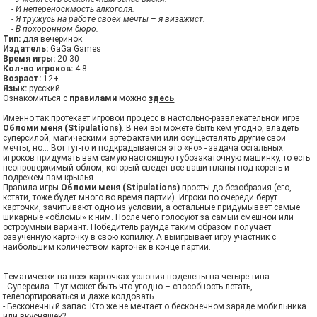
- И непереносимость алкоголя.
- Я тружусь на работе своей мечты – я визажист.
- В похоронном бюро.
Тип:
для вечеринок
Издатель:
GaGa Games
Время игры:
20-30
Кол-во игроков:
4-8
Возраст:
12+
Язык:
русский
Ознакомиться с
правилами
можно
здесь
.
Именно так протекает игровой процесс в настольно-развлекательной игре
Обломи меня (Stipulations)
. В ней вы можете быть кем угодно, владеть
суперсилой, магическими артефактами или осуществлять другие свои
мечты, но… Вот тут-то и подкрадывается это «но» - задача остальных
игроков придумать вам самую настоящую губозакаточную машинку, то есть
неопровержимый облом, который сведет все ваши планы под корень и
подрежем вам крылья.
Правила игры
Обломи меня (Stipulations)
просты до безобразия (его,
кстати, тоже будет много во время партии). Игроки по очереди берут
карточки, зачитывают одно из условий, а остальные придумывает самые
шикарные «обломы» к ним. После чего голосуют за самый смешной или
остроумный вариант. Победитель раунда таким образом получает
озвученную карточку в свою копилку. А выигрывает игру участник с
наибольшим количеством карточек в конце партии.
Тематически на всех карточках условия поделены на четыре типа:
- Суперсила. Тут может быть что угодно – способность летать,
телепортироваться и даже колдовать.
- Бесконечный запас. Кто же не мечтает о бесконечном заряде мобильника
или вкусняшек?