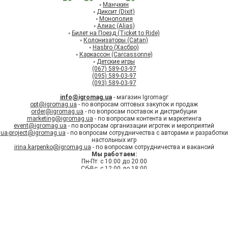
◦
Манчкин
◦
Диксит (Dixit)
◦
Монополия
◦
Алиас (Alias)
◦
Билет на Поезд (Ticket to Ride)
◦
Колонизаторы (Catan)
◦
Hasbro (Хасбро)
◦
Каркассон (Carcassonne)
◦
Детские игры
(067) 589-03-97
(095) 589-03-97
(093) 589-03-97
info@igromag.ua
- магазин Igromagг
opt@igromag.ua
- по вопросам оптовых закупок и продаж
order@igromag.ua
- по вопросам поставок и дистрибуции
marketing@igromag.ua
- по вопросам контента и маркетинга
event@igromag.ua
- по вопросам организации игротек и мероприятий
ua-project@igromag.ua
- по вопросам сотрудничества с авторами и разработки
настольных игр
irina.karpenko@igromag.ua
- по вопросам сотрудничества и вакансий
Мы работаем:
Пн-Пт: с 10:00 до 20:00
Сб-Вс: с 12:00 до 18:00
7%
Знижка
на перше
замовлення при реєстрації
Зареєструватись
© Интернет-магазин настольных игр
"Ігромаг" 2008-2026