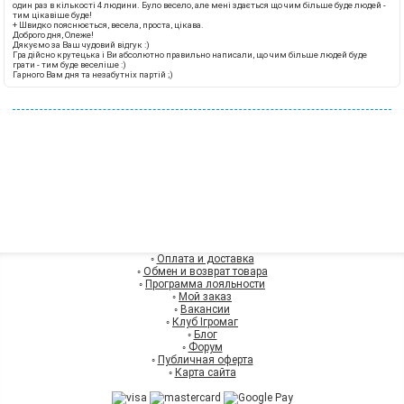
один раз в кількості 4 людини. Було весело, але мені здається що чим більше буде людей -
тим цікавіше буде!
+
Швидко пояснюється, весела, проста, цікава.
Доброго дня, Олеже!
Дякуємо за Ваш чудовий відгук :)
Гра дійсно крутецька і Ви абсолютно правильно написали, що чим більше людей буде
грати - тим буде веселіше :)
Гарного Вам дня та незабутніх партій ;)
◦
Оплата и доставка
◦
Обмен и возврат товара
◦
Программа лояльности
◦
Мой заказ
◦
Вакансии
◦
Клуб Ігромаг
◦
Блог
◦
Форум
◦
Публичная оферта
◦
Карта сайта