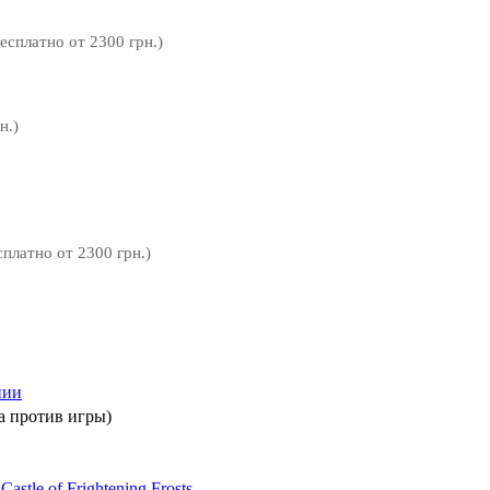
бесплатно от 2300 грн.)
н.)
сплатно от 2300 грн.)
нии
а против игры)
astle of Frightening Frosts