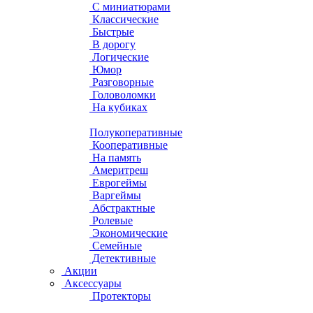
С миниатюрами
Классические
Быстрые
В дорогу
Логические
Юмор
Разговорные
Головоломки
На кубиках
Полукоперативные
Кооперативные
На память
Америтреш
Еврогеймы
Варгеймы
Абстрактные
Ролевые
Экономические
Семейные
Детективные
Акции
Аксессуары
Протекторы