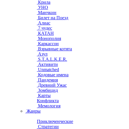
Крила
УНО
Манчкин
Билет на Поезд
Алиас
7 чудес
КАТАН
Монополия
Каркассон
Взрывные котята
Азул
S.T.A.L.K.E.R.
Активити
Unmatched
Кодовые имена
Пандемия
Древний Ужас
Зомбицид
Карты
Конфликта
Мемология
Жанры
Приключенческие
Стратегии