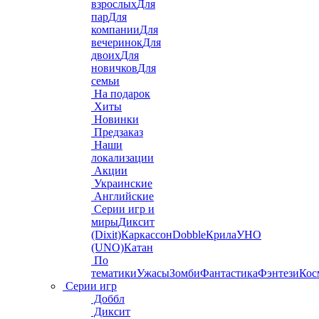
взрослых
Для
пар
Для
компании
Для
вечеринок
Для
двоих
Для
новичков
Для
семьи
На подарок
Хиты
Новинки
Предзаказ
Наши
локализации
Акции
Украинские
Английские
Серии игр и
миры
Диксит
(Dixit)
Каркассон
Dobble
Крила
УНО
(UNO)
Катан
По
тематики
Ужасы
Зомби
Фантастика
Фэнтези
Кос
Серии игр
Доббл
Диксит