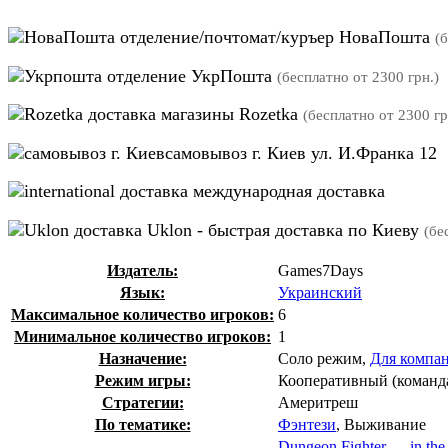
отделение/почтомат/куръер НоваПошта
(
отделение УкрПошта
(бесплатно от 2300 грн.)
магазины Rozetka
(бесплатно от 2300 гр
самовывоз г. Киев ул. И.Франка 12
международная доставка
Uklon - быстрая доставка по Киеву
(бе
Издатель:
Games7Days
Язык:
Украинский
Максимальное количество игроков:
6
Минимальное количество игроков:
1
Назначение:
Соло режим,
Для компа
Режим игры:
Кооперативный (команд
Стратегии:
Америтреш
По тематике:
Фэнтези
, Выживание
Dungeon Fighter — in the C