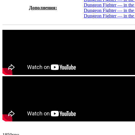
Dungeon Fighter — in th
Дополнения:
Dungeon Fighter — in th
Dungeon Fighter — in the 
1850
грн.