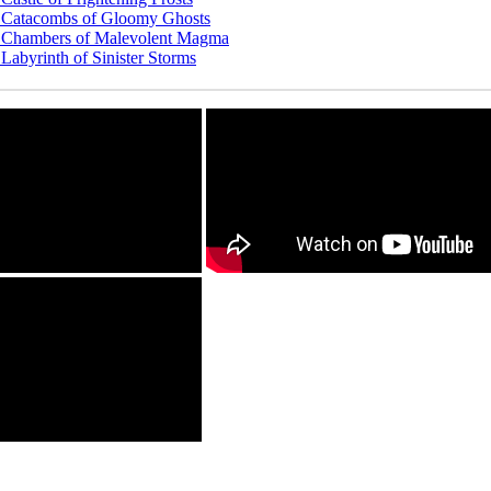
e Catacombs of Gloomy Ghosts
e Chambers of Malevolent Magma
Labyrinth of Sinister Storms