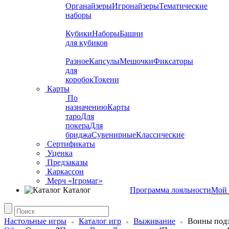
Органайзеры
Игронайзеры
Тематические
наборы
Кубики
Наборы
Башни
для кубиков
Разное
Капсулы
Мешочки
Фиксаторы
для
коробок
Токени
Карты
По
назначению
Карты
таро
Для
покера
Для
бриджа
Сувенирные
Классические
Сертификаты
Уценка
Предзаказы
Каркассон
Мерч «Ігромаг»
Каталог
Программа лояльности
Мой 
Настольные игры
Каталог игр
Выживание
Воины подз