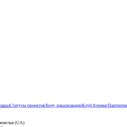
заказ
Статусы проектов
Хочу локализацию
Клуб Ігромаг
Партнера
емелья (UA)