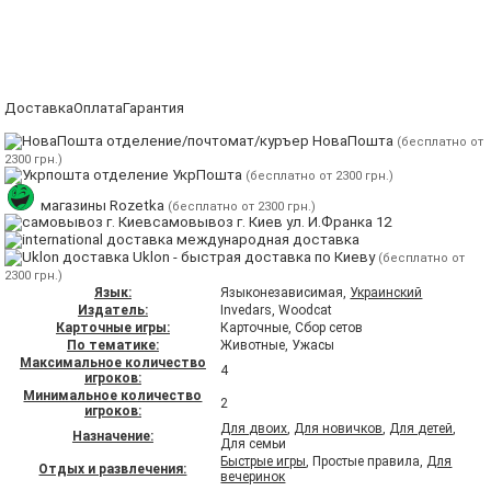
Доставка
Оплата
Гарантия
отделение/почтомат/куръер НоваПошта
(бесплатно от
2300 грн.)
отделение УкрПошта
(бесплатно от 2300 грн.)
магазины Rozetka
(бесплатно от 2300 грн.)
самовывоз г. Киев ул. И.Франка 12
международная доставка
Uklon - быстрая доставка по Киеву
(бесплатно от
2300 грн.)
Язык:
Языконезависимая,
Украинский
Издатель:
Invedars, Woodcat
Карточные игры:
Карточные, Сбор сетов
По тематике:
Животные, Ужасы
Максимальное количество
4
игроков:
Минимальное количество
2
игроков:
Для двоих
,
Для новичков
,
Для детей
,
Назначение:
Для семьи
Быстрые игры
, Простые правила,
Для
Отдых и развлечения:
вечеринок