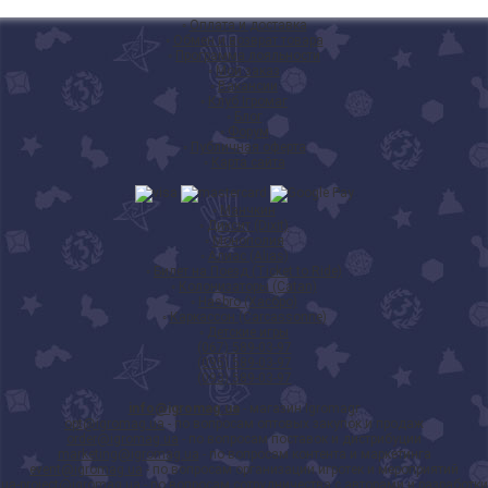
◦
Оплата и доставка
◦
Обмен и возврат товара
◦
Программа лояльности
◦
Мой заказ
◦
Вакансии
◦
Клуб Ігромаг
◦
Блог
◦
Форум
◦
Публичная оферта
◦
Карта сайта
◦
Манчкин
◦
Диксит (Dixit)
◦
Монополия
◦
Алиас (Alias)
◦
Билет на Поезд (Ticket to Ride)
◦
Колонизаторы (Catan)
◦
Hasbro (Хасбро)
◦
Каркассон (Carcassonne)
◦
Детские игры
(067) 589-03-97
(095) 589-03-97
(093) 589-03-97
info@igromag.ua
- магазин Igromagг
opt@igromag.ua
- по вопросам оптовых закупок и продаж
order@igromag.ua
- по вопросам поставок и дистрибуции
marketing@igromag.ua
- по вопросам контента и маркетинга
event@igromag.ua
- по вопросам организации игротек и мероприятий
ua-project@igromag.ua
- по вопросам сотрудничества с авторами и разработки