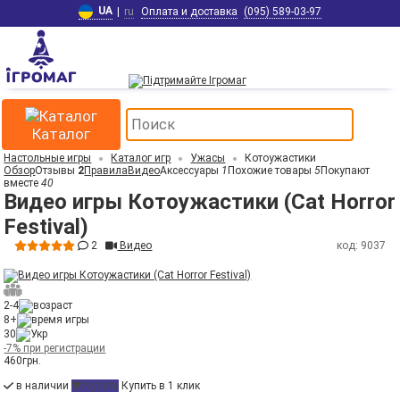
UA
|
ru
Оплата и доставка
(095) 589-03-97
Каталог
Настольные игры
Каталог игр
Ужасы
Котоужастики
Обзор
Отзывы
2
Правила
Видео
Аксессуары
1
Похожие товары
5
Покупают
вместе
40
Видео игры Котоужастики (Cat Horror
Festival)
2
Видео
код: 9037
2-4
8+
30
-7% при регистрации
460
грн.
в наличии
Купить
Купить в 1 клик